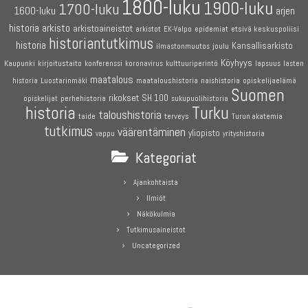
1800-luku
1900-luku
1700-luku
1600-luku
arjen
historia
arkisto
arkistoaineistot
etsivä keskuspoliisi
arkistot
EK-Valpo
epidemiat
historiantutkimus
historia
Kansallisarkisto
joulu
ilmastonmuutos
Köyhyys
Kaupunki
kirjoitustaito
konferenssi
koronavirus
kulttuuriperintö
lapsuus
lasten
maatalous
maataloushistoria
opiskelijaelämä
historia
Luostarinmäki
naishistoria
Suomen
rikokset
SH 100
perhehistoria
opiskelijat
sukupuolihistoria
historia
Turku
taloushistoria
terveys
taide
Turun akatemia
tutkimus
väärentäminen
yliopisto
vappu
yrityshistoria
Kategoriat
Ajankohtaista
Ilmiöt
Näkökulmia
Tutkimusaineistot
Uncategorized