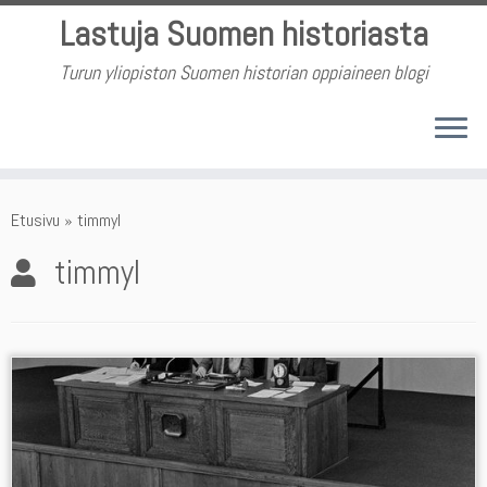
Skip
Lastuja Suomen historiasta
to
content
Turun yliopiston Suomen historian oppiaineen blogi
Etusivu
»
timmyl
timmyl