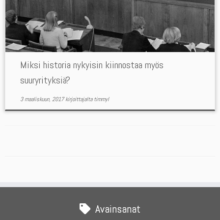
Miksi historia nykyisin kiinnostaa myös
suuryrityksiä?
3 maaliskuun, 2017
kirjoittajalta
timmyl
Avainsanat