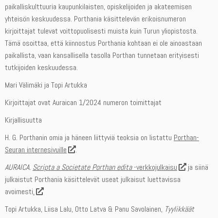
paikalliskulttuuria kaupunkilaisten, opiskelijoiden ja akateemisen
yhteisön keskuudessa. Porthania käsittelevän erikoisnumeron
kirjoittajat tulevat voittopuolisesti muista kuin Turun yliopistosta.
Tämä osoittaa, että kiinnostus Porthania kohtaan ei ole ainoastaan
paikallista, vaan kansallisella tasolla Porthan tunnetaan erityisesti
tutkijoiden keskuudessa.
Mari Välimäki ja Topi Artukka
Kirjoittajat ovat Auraican 1/2024 numeron toimittajat
Kirjallisuutta
H. G. Porthanin omia ja häneen liittyviä teoksia on listattu
Porthan-
Seuran internesivuille
.
AURAICA.
Scripta a Societate Porthan edita
-verkkojulkaisu
ja siinä
julkaistut Porthania käsittelevät useat julkaisut luettavissa
avoimesti
.
Topi Artukka, Liisa Lalu, Otto Latva & Panu Savolainen,
Tyylikkäät