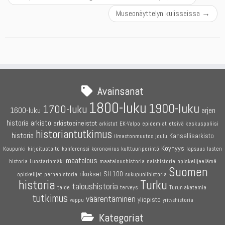
Museonäyttelyn kulisseissa
→
Avainsanat
1800-luku
1900-luku
1700-luku
1600-luku
arjen
historia
arkisto
arkistoaineistot
etsivä keskuspoliisi
arkistot
EK-Valpo
epidemiat
historiantutkimus
historia
Kansallisarkisto
joulu
ilmastonmuutos
Köyhyys
Kaupunki
kirjoitustaito
konferenssi
koronavirus
kulttuuriperintö
lapsuus
lasten
maatalous
maataloushistoria
opiskelijaelämä
historia
Luostarinmäki
naishistoria
Suomen
rikokset
SH 100
perhehistoria
opiskelijat
sukupuolihistoria
historia
Turku
taloushistoria
terveys
taide
Turun akatemia
tutkimus
väärentäminen
yliopisto
vappu
yrityshistoria
Kategoriat