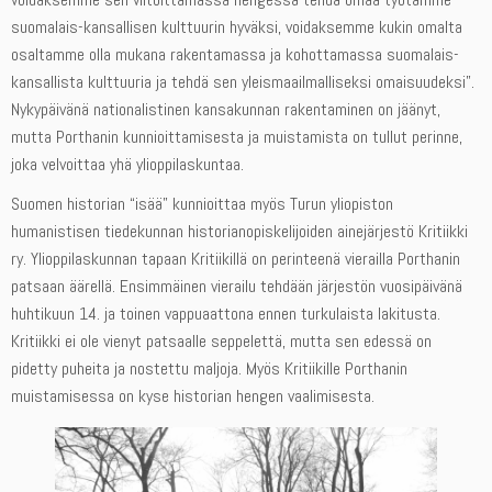
suomalais-kansallisen kulttuurin hyväksi, voidaksemme kukin omalta
osaltamme olla mukana rakentamassa ja kohottamassa suomalais-
kansallista kulttuuria ja tehdä sen yleismaailmalliseksi omaisuudeksi”.
Nykypäivänä nationalistinen kansakunnan rakentaminen on jäänyt,
mutta Porthanin kunnioittamisesta ja muistamista on tullut perinne,
joka velvoittaa yhä ylioppilaskuntaa.
Suomen historian “isää” kunnioittaa myös Turun yliopiston
humanistisen tiedekunnan historianopiskelijoiden ainejärjestö Kritiikki
ry. Ylioppilaskunnan tapaan Kritiikillä on perinteenä vierailla Porthanin
patsaan äärellä. Ensimmäinen vierailu tehdään järjestön vuosipäivänä
huhtikuun 14. ja toinen vappuaattona ennen turkulaista lakitusta.
Kritiikki ei ole vienyt patsaalle seppelettä, mutta sen edessä on
pidetty puheita ja nostettu maljoja. Myös Kritiikille Porthanin
muistamisessa on kyse historian hengen vaalimisesta.