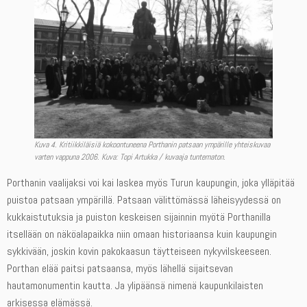
Kuva 4. Kritiikkiläisiä kokoontuneena Porthanin patsaan ympärille yhteiskuvaa
varten vappuna 2006. Kuva: Topi Artukka / kuvaaja tuntematon.
Porthanin vaalijaksi voi kai laskea myös Turun kaupungin, joka ylläpitää
puistoa patsaan ympärillä. Patsaan välittömässä läheisyydessä on
kukkaistutuksia ja puiston keskeisen sijainnin myötä Porthanilla
itsellään on näköalapaikka niin omaan historiaansa kuin kaupungin
sykkivään, joskin kovin pakokaasun täytteiseen nykyvilskeeseen.
Porthan elää paitsi patsaansa, myös lähellä sijaitsevan
hautamonumentin kautta. Ja ylipäänsä nimenä kaupunkilaisten
arkisessa elämässä.