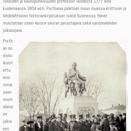
runouden ja kaunopuheisuuden professori vuodesta 1777 aina
kuolemaansa 1804 asti. Porthania pidetään muun muassa kriittisen ja
lähdelähtöisen historiankirjoituksen isänä Suomessa. Hänet
muistetaan usein Aurora-seuran perustajana sekä sanomalehden
julkaisijana.
Porth
an on
myös
ikuist
ettu
ensi
mmäi
seen
suom
alaise
en
julkis
een