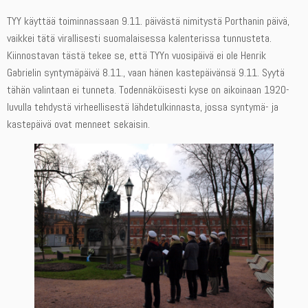
TYY käyttää toiminnassaan 9.11. päivästä nimitystä Porthanin päivä,
vaikkei tätä virallisesti suomalaisessa kalenterissa tunnusteta.
Kiinnostavan tästä tekee se, että TYYn vuosipäivä ei ole Henrik
Gabrielin syntymäpäivä 8.11., vaan hänen kastepäivänsä 9.11. Syytä
tähän valintaan ei tunneta. Todennäköisesti kyse on aikoinaan 1920-
luvulla tehdystä virheellisestä lähdetulkinnasta, jossa syntymä- ja
kastepäivä ovat menneet sekaisin.