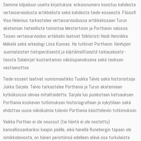
Saimme kilpailuun useita kirjoituksia: erikoisnumero koostuu kahdesta
vertaisarvioidusta artikkelista sekä kahdesta tiede-esseestä. Filosofi
Visa Helenius tarkastelee vertaisarvioidussa artikkelissaan Turun
akatemian tieteellistä toimintaa Mestertonin ja Porthanin valossa.
Toisen vertaisarvioidun artikkelin laativat folkloristi Heidi Henriikka
Mäkelä sekä arkeologi Liisa Kunnas. He tutkivat Porthanin
Vanhojen
suomalaisten tietoperäisestä ja käytännöllisestä taikauskosta
-
teosta Salakirjat-kustantamon näköispainoksena sekä teoksen
vastaanottoa.
Tiede-esseet laativat numismaatikko Tuukka Talvio sekä historioitsija
Jukka Sarjala. Talvio tarkastelee Porthania ja Turun akatemiaan
kytköksissä olevaa mitalitaidetta. Sarjala luo puolestaan katsauksen
Porthania koskevan tutkimuksen historiografiaan ja nykytilaan sekä
ehdottaa uusia näkökulmia tuleviin Porthania käsitteleviin tutkimuksiin.
Vaikka Porthan ei ole noussut (tai häntä ei ole nostettu)
kansallissankariksi kaapin päälle, eikä hänellä Runebergin tapaan ole
nimikkoleivosta, on hänen perintönsä edelleen elävä osa turkulaista