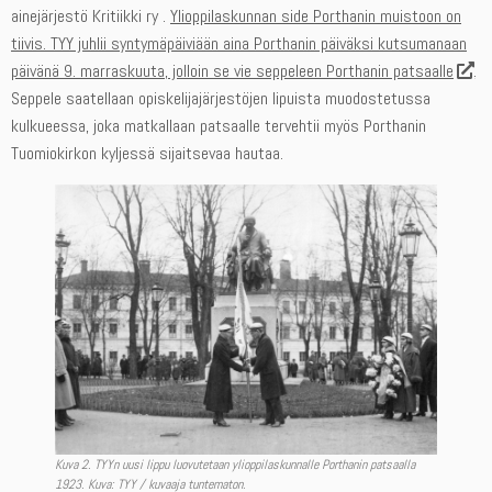
ainejärjestö Kritiikki ry .
Ylioppilaskunnan side Porthanin muistoon on
tiivis. TYY juhlii syntymäpäiviään aina Porthanin päiväksi kutsumanaan
päivänä 9. marraskuuta, jolloin se vie seppeleen Porthanin patsaalle
.
Seppele saatellaan opiskelijajärjestöjen lipuista muodostetussa
kulkueessa, joka matkallaan patsaalle tervehtii myös Porthanin
Tuomiokirkon kyljessä sijaitsevaa hautaa.
Kuva 2. TYYn uusi lippu luovutetaan ylioppilaskunnalle Porthanin patsaalla
1923. Kuva: TYY / kuvaaja tuntematon.