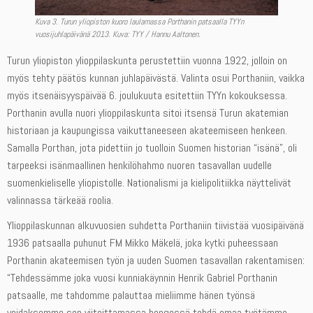
Kuva 3. Turun yliopiston kuoro laulamassa Porthanin patsaalla TYYn
vuosijuhlapäivänä 2013. Kuva: TYY / Hannu Aaltonen.
Turun yliopiston ylioppilaskunta perustettiin vuonna 1922, jolloin on
myös tehty päätös kunnan juhlapäivästä. Valinta osui Porthaniin, vaikka
myös itsenäisyyspäivää 6. joulukuuta esitettiin TYYn kokouksessa.
Porthanin avulla nuori ylioppilaskunta sitoi itsensä Turun akatemian
historiaan ja kaupungissa vaikuttaneeseen akateemiseen henkeen.
Samalla Porthan, jota pidettiin jo tuolloin Suomen historian “isänä”, oli
tarpeeksi isänmaallinen henkilöhahmo nuoren tasavallan uudelle
suomenkieliselle yliopistolle. Nationalismi ja kielipolitiikka näyttelivät
valinnassa tärkeää roolia.
Ylioppilaskunnan alkuvuosien suhdetta Porthaniin tiivistää vuosipäivänä
1936 patsaalla puhunut FM Mikko Mäkelä, joka kytki puheessaan
Porthanin akateemisen työn ja uuden Suomen tasavallan rakentamisen:
“Tehdessämme joka vuosi kunniakäynnin Henrik Gabriel Porthanin
patsaalle, me tahdomme palauttaa mieliimme hänen työnsä
voidaksemme sen viitoittamassa hengessä tehdä omaa työtämme