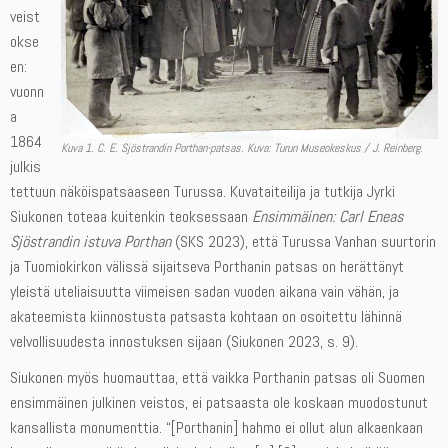
veist
okse
en:
vuonn
a
1864
Kuva 1. C. E. Sjöstrandin Porthan-patsas. Kuva: Turun Museokeskus / J. Reinberg.
julkis
tettuun näköispatsaaseen Turussa. Kuvataiteilija ja tutkija Jyrki
Siukonen toteaa kuitenkin teoksessaan
Ensimmäinen: Carl Eneas
Sjöstrandin istuva Porthan
(SKS 2023), että Turussa Vanhan suurtorin
ja Tuomiokirkon välissä sijaitseva Porthanin patsas on herättänyt
yleistä uteliaisuutta viimeisen sadan vuoden aikana vain vähän, ja
akateemista kiinnostusta patsasta kohtaan on osoitettu lähinnä
velvollisuudesta innostuksen sijaan (Siukonen 2023, s. 9).
Siukonen myös huomauttaa, että vaikka Porthanin patsas oli Suomen
ensimmäinen julkinen veistos, ei patsaasta ole koskaan muodostunut
kansallista monumenttia. “[Porthanin] hahmo ei ollut alun alkaenkaan