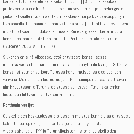
kansalle tuttu eikä ole sellaiseksi tullut. [–] [S]uurmieheksikään
professorista ei ollut. Sellainen saatiin vasta runoilija Runebergistä,
jonka patsaalle myös määriteltiin keskeisempi paikka pääkaupungin
Esplanadilla. Porthanin hahmon satunnaisuus [–] tuotti kolossaalisen
muistopatsaan unohdukselle. Enää ei Runebergiäkään lueta, mutta
hänet sentään muistetaan tortusta. Porthanilla ei ole edes sitä”
(Siukonen 2023, s. 116-117).
Siukonen on siinä oikeassa, että erityisesti kansallisessa
mittakaavassa Porthan on monella tapaa jäänyt unholaan ja 1800-luvun
kansallisfiguurien varjoon. Turussa hänen muistonsa elää edelleen
vahvana. Muistaminen kietoutuu juuri Porthaninpuistossa sijaitsevan
nimikkopatsaan ja Turun yliopistossa vallitsevan Turun akatemian
historiaan liittyvän sivistyksen ympärille.
Porthanin vaalijat
Opiskelijoiden keskuudessa professorin muistoa kunnioittaa erityisesti
kaksi tahoa: opiskelijoiden kattojärjestö Turun yliopiston
ylioppilaskunta eli TYY ja Turun yliopiston historianopiskelijoiden