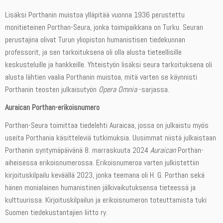
Lisäksi Porthanin muistoa ylläpitää vuonna 1936 perustettu
monitieteinen Porthan-Seura, jonka toimipaikkana on Turku. Seuran
perustajina olivat Turun yliopiston humanistisen tiedekunnan
professorit, ja sen tarkoituksena oli olla alusta tieteellisille
keskusteluille ja hankkeille. Yhteistyön lisäksi seura tarkoituksena oli
alusta lähtien vaalia Porthanin muistoa, mitä varten se käynnisti
Porthanin teosten julkaisutyön
Opera Omnia
-sarjassa.
Auraican Porthan-erikoisnumero
Porthan-Seura toimittaa tiedelehti Auraicaa, jossa on julkaistu myös
useita Porthania käsitteleviä tutkimuksia. Uusimmat niistä julkaistaan
Porthanin syntymäpäivänä 8. marraskuuta 2024
Auraican
Porthan-
aiheisessa erikoisnumerossa. Erikoisnumeroa varten julkistettiin
kirjoituskilpailu keväällä 2023, jonka teemana oli H. G. Porthan sekä
hänen monialainen humanistinen jälkivaikutuksensa tieteessä ja
kulttuurissa. Kirjoituskilpailun ja erikoisnumeron toteuttamista tuki
Suomen tiedekustantajien liitto ry.