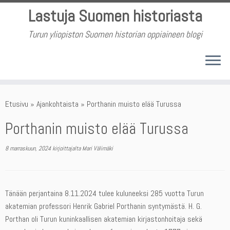
Skip
Lastuja Suomen historiasta
to
content
Turun yliopiston Suomen historian oppiaineen blogi
Etusivu
»
Ajankohtaista
»
Porthanin muisto elää Turussa
Porthanin muisto elää Turussa
8 marraskuun, 2024
kirjoittajalta
Mari Välimäki
Tänään perjantaina 8.11.2024 tulee kuluneeksi 285 vuotta Turun
akatemian professori Henrik Gabriel Porthanin syntymästä. H. G.
Porthan oli Turun kuninkaallisen akatemian kirjastonhoitaja sekä