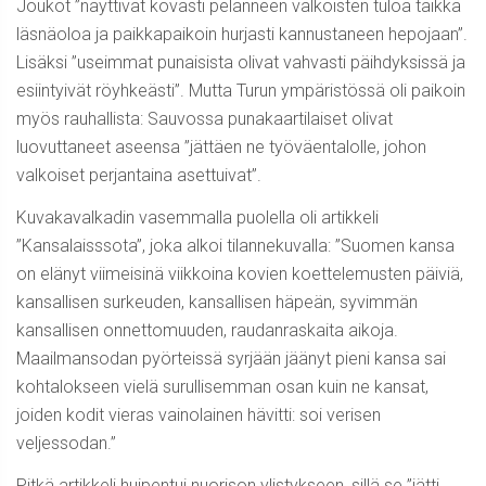
Joukot ”näyttivät kovasti pelänneen valkoisten tuloa taikka
läsnäoloa ja paikkapaikoin hurjasti kannustaneen hepojaan”.
Lisäksi ”useimmat punaisista olivat vahvasti päihdyksissä ja
esiintyivät röyhkeästi”. Mutta Turun ympäristössä oli paikoin
myös rauhallista: Sauvossa punakaartilaiset olivat
luovuttaneet aseensa ”jättäen ne työväentalolle, johon
valkoiset perjantaina asettuivat”.
Kuvakavalkadin vasemmalla puolella oli artikkeli
”Kansalaisssota”, joka alkoi tilannekuvalla: ”Suomen kansa
on elänyt viimeisinä viikkoina kovien koettelemusten päiviä,
kansallisen surkeuden, kansallisen häpeän, syvimmän
kansallisen onnettomuuden, raudanraskaita aikoja.
Maailmansodan pyörteissä syrjään jäänyt pieni kansa sai
kohtalokseen vielä surullisemman osan kuin ne kansat,
joiden kodit vieras vainolainen hävitti: soi verisen
veljessodan.”
Pitkä artikkeli huipentui nuorison ylistykseen, sillä se ”jätti