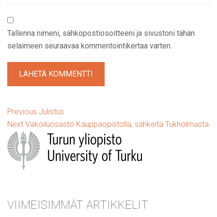
Tallenna nimeni, sähköpostiosoitteeni ja sivustoni tähän
selaimeen seuraavaa kommentointikertaa varten.
Artikkelien
Previous
Previous
Julistus
Next
post:
Next
Vakoiluosasto Kauppaopistolla, sähkeitä Tukholmasta
selaus
Sidebar
post:
VIIMEISIMMÄT ARTIKKELIT