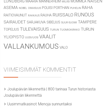
LUNDBERG
NAISEN
MAARIA
MANNERHEIM
MOMMILA
MILIISI
ASEMA
RAHA
POLIISI
PORTHAN
NOBEL
OMAISUUS
PUHELIN
RUNOUS
RUISSALO
RAITIOVAUNUT
RAUHA
RAKKAUS
SAIRAUDET
TAMPERE
SARJAKUVA
SIBELIUS
SUUR-SUOMI
TULEVAISUUS
TURUN
TOPELIUS
TURUN TUOMIOKIRKKO
VAALIT
YLIOPISTO
UUSIVUOSI
VALLANKUMOUS
VALO
VIIMEISIMMÄT KOMMENTIT
Joulupäivän liikennettä | 800 tarinaa Turun historiasta
:
Joulupäivän liikennettä
Uusimmatkasinot
Menoja sunnuntaiksi
: