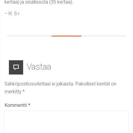
kertaa) ja sisällissota (35 kertaa).
– H. S-i
Vastaa
Sähköpostiosoitettasi ei julkaista.
Pakolliset kentät on
merkitty
*
Kommentti
*