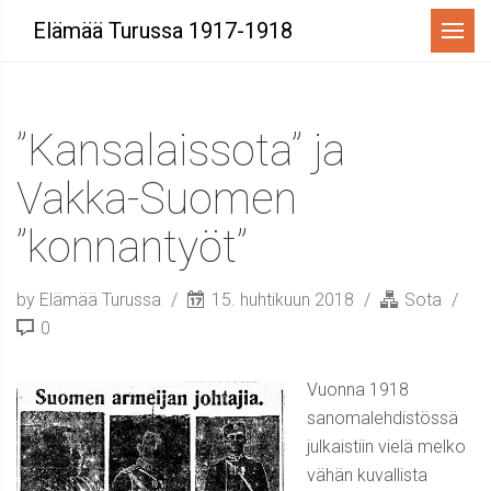
Menu
Elämää Turussa 1917-1918
”Kansalaissota” ja
Vakka-Suomen
”konnantyöt”
by Elämää Turussa
15. huhtikuun 2018
Sota
0
Vuonna 1918
sanomalehdistössä
julkaistiin vielä melko
vähän kuvallista