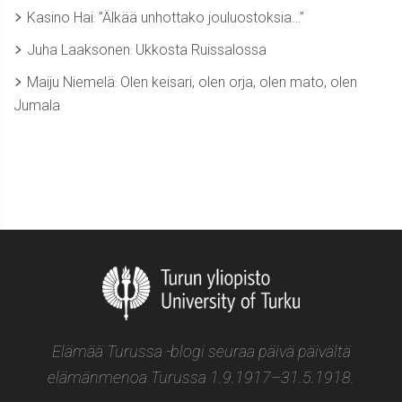
Kasino Hai
”Älkää unhottako jouluostoksia…”
:
Juha Laaksonen
Ukkosta Ruissalossa
:
Maiju Niemelä
Olen keisari, olen orja, olen mato, olen
:
Jumala
Elämää Turussa -blogi seuraa päivä päivältä
elämänmenoa Turussa 1.9.1917–31.5.1918.