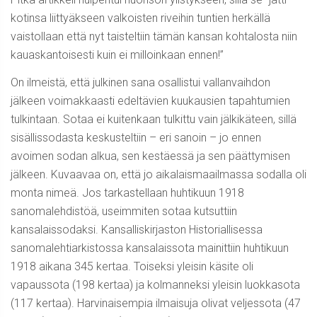
kotinsa liittyäkseen valkoisten riveihin tuntien herkällä
vaistollaan että nyt taisteltiin tämän kansan kohtalosta niin
kauaskantoisesti kuin ei milloinkaan ennen!”
On ilmeistä, että julkinen sana osallistui vallanvaihdon
jälkeen voimakkaasti edeltävien kuukausien tapahtumien
tulkintaan. Sotaa ei kuitenkaan tulkittu vain jälkikäteen, sillä
sisällissodasta keskusteltiin – eri sanoin – jo ennen
avoimen sodan alkua, sen kestäessä ja sen päättymisen
jälkeen. Kuvaavaa on, että jo aikalaismaailmassa sodalla oli
monta nimeä. Jos tarkastellaan huhtikuun 1918
sanomalehdistöä, useimmiten sotaa kutsuttiin
kansalaissodaksi. Kansalliskirjaston Historiallisessa
sanomalehtiarkistossa kansalaissota mainittiin huhtikuun
1918 aikana 345 kertaa. Toiseksi yleisin käsite oli
vapaussota (198 kertaa) ja kolmanneksi yleisin luokkasota
(117 kertaa). Harvinaisempia ilmaisuja olivat veljessota (47