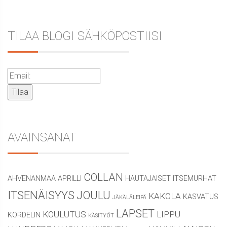
TILAA BLOGI SÄHKÖPOSTIISI
AVAINSANAT
COLLAN
AHVENANMAA
APRILLI
HAUTAJAISET
ITSEMURHAT
ITSENÄISYYS
JOULU
KAKOLA
KASVATUS
JÄKÄLÄLEIPÄ
LAPSET
KOULUTUS
LIPPU
KORDELIN
KÄSITYÖT