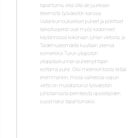
tapahtuma, eikä sillä ole juurikaan
tekemistä työväestön kanssa.
Vallankumoukselliset puheet ja poliittiset
tarkoitusperät ovat myös kadonneet
käytännössä kokonaan juhlan vietosta, ja
Taidemuseomäellä kuullaan yleensä
esimerkiksi Turun yliopiston
ylioppilaskunnan puheenjohtajan
esittämä puhe. Olisi mielenkiintoista tietää
enemmänkin, missä vaiheessa vapun
vietto on muodostunut työväestön
juhlistamasta perinteestä opiskelijoiden
suosimaksi tapahtumaksi.