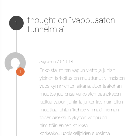
thought on “Vappuaaton
1
tunnelmia”
mtjnie
on 2.5.2018
Erikoista, miten vapun vietto ja juhlan
1
yleinen tarkoitus on muuttunut viimeisten
vuosikymmenten aikana. Juontaakohan
muutos juurensa valkoisten päätökseen
kieltää vapun juhlinta ja kenties näin ollen
muuttaa juhlan ”kohderyhmää” hieman
toisenlaiseksi. Nykyään vappu on
nimittäin ennen kaikkea
korkeakouluopiskelijoiden suosima