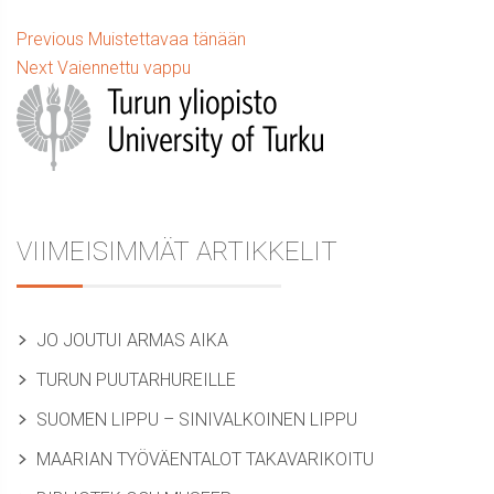
Artikkelien
Previous
Previous
Muistettavaa tänään
Next
post:
Next
Vaiennettu vappu
selaus
Sidebar
post:
VIIMEISIMMÄT ARTIKKELIT
JO JOUTUI ARMAS AIKA
TURUN PUUTARHUREILLE
SUOMEN LIPPU – SINIVALKOINEN LIPPU
MAARIAN TYÖVÄENTALOT TAKAVARIKOITU