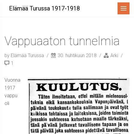
Menu
Elämää Turussa 1917-1918
Vappuaaton tunnelmia
by Elämää Turussa
30. huhtikuun 2018
Arki
1
Vuonna
1917
vappu
oli