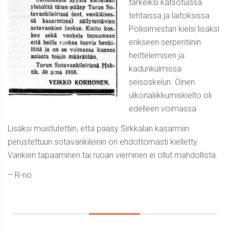
tärkeiksi katsotuissa
tehtaissa ja laitoksissa.
Poliisimestari kielsi lisäksi
erikseen serpentiinin
heittelemisen ja
kadunkulmissa
seisoskelun. Öinen
ulkonaliikkumiskielto oli
edelleen voimassa.
Lisäksi muistutettiin, että pääsy Sirkkalan kasarmiin
perustettuun sotavankileiriin on ehdottomasti kielletty.
Vankien tapaaminen tai ruoan vieminen ei ollut mahdollista.
– R-no