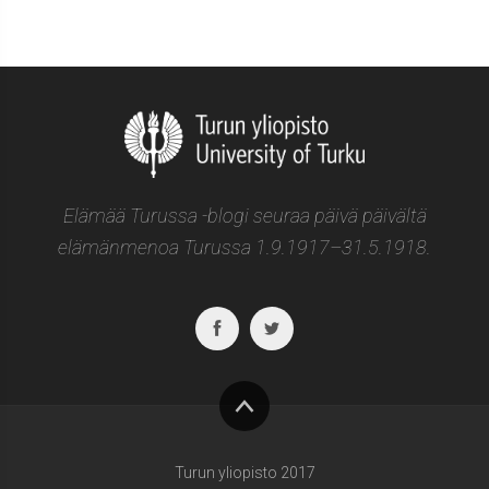
Elämää Turussa -blogi seuraa päivä päivältä
elämänmenoa Turussa 1.9.1917–31.5.1918.
Facebook
Twitter
To
top
Turun yliopisto 2017