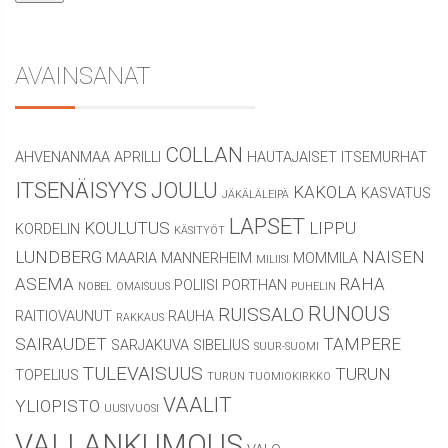
AVAINSANAT
COLLAN
AHVENANMAA
APRILLI
HAUTAJAISET
ITSEMURHAT
ITSENÄISYYS
JOULU
KAKOLA
KASVATUS
JÄKÄLÄLEIPÄ
LAPSET
KOULUTUS
LIPPU
KORDELIN
KÄSITYÖT
LUNDBERG
NAISEN
MAARIA
MANNERHEIM
MOMMILA
MILIISI
ASEMA
RAHA
POLIISI
PORTHAN
NOBEL
OMAISUUS
PUHELIN
RUNOUS
RUISSALO
RAITIOVAUNUT
RAUHA
RAKKAUS
SAIRAUDET
TAMPERE
SARJAKUVA
SIBELIUS
SUUR-SUOMI
TULEVAISUUS
TURUN
TOPELIUS
TURUN TUOMIOKIRKKO
VAALIT
YLIOPISTO
UUSIVUOSI
VALLANKUMOUS