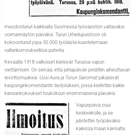
muodostunut kaikkialla Suomessa työväestön valtavaksi
voimannäytön päiväksi. Turun Urheilupuistoon oli
kokoontunut jopa 30 000 työläistä kuuntelemaan
vallankumouksellisia puheita.
Keväällä 1918 valkoiset kielsivät Turussa vapun
viettämisen. On selvää, että juhlapäivän pelättiin aiheuttavan
levottomuuksia.
Uusi Aura
ja
Turun Sanomat
julkaisivat
kaupunginkomendantin tiedotuksen, jossa kiellettiin kaikki
kansankokoukset toukokuun ensimmäisenä päivänä.
Vapunpäivä osui
keskiviikolle, ja se
julistettiin työpäiväksi
kaikissa maan kannalta