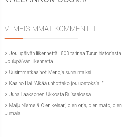
VALO
VIIMEISIMMÄT KOMMENTIT
Joulupäivän liikennettä | 800 tarinaa Turun historiasta
:
Joulupäivän liikennettä
Uusimmatkasinot
Menoja sunnuntaiksi
:
Kasino Hai
”Älkää unhottako jouluostoksia…”
:
Juha Laaksonen
Ukkosta Ruissalossa
:
Maiju Niemelä
Olen keisari, olen orja, olen mato, olen
:
Jumala