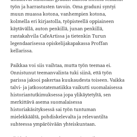
työn ja harrastusten tavoin. Oma graduni syntyi
muun muassa kotona, vanhempien kotona,
kolmella eri kirjastolla, työpisteellä oppiaineen
käytävällä, auton penkillä, junan penkillä,
rantakahvila CafeArtissa ja tietenkin Turun
legendaarisessa opiskelijakapakassa Proffan
kellarissa.
Paikkaa voi siis vaihtaa, mutta työn teemaa ei.
Onnistunut teemanvalinta tuki siinä, että työn
parissa jaksoi pakertaa kuukaudesta toiseen. Vaikka
talvi- ja jatkosotatematiikka vaikutti suomalaisessa
historiantutkimuksessa jopa ylikäytetyltä, sen
merkittävä asema suomalaisessa
historiakäsityksessä sai työn tuntuman
mielekkäältä, pohdiskelevalta ja relevantilta
suhteessa ympäröivään yhteiskuntaan.