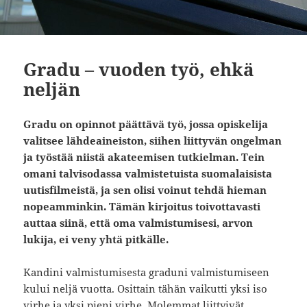
Gradu – vuoden työ, ehkä
neljän
Gradu on opinnot päättävä työ, jossa opiskelija
valitsee lähdeaineiston, siihe
n lii
ttyvän ongelman
ja työstää niistä akateemisen tutkielman. Tein
omani talvisodassa valmistetuista suomalaisista
uutisfilmeistä, ja sen olisi voinut tehdä hieman
nopeamminkin. Tämän kirjoitus toivottavasti
auttaa siinä, että oma valmistumisesi, arvon
lukija, ei veny yhtä pitkälle.
Kandini valmistumisesta graduni valmistumiseen
kului neljä vuotta. Osittain tähän vaikutti yksi iso
virhe ja yksi pieni virhe. Molemmat liittyivät