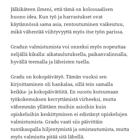
Jälkikäteen ilmeni, että tämä on kolossaalisen
huono idea. Kun työ ja harrastukset ovat
käytännössä sama asia, rentoutuminen vaikeutuu,
mikä vähentää viihtyvyyttä myös itse työn parissa.
Gradun valmistumista voi onneksi myös nopeuttaa
neljällä kikalla: aikataulutuksella, paikanvalinnalla,
hyvällä teemalla ja läheisten tuella.
Gradu on kokopäivätyö. Tämän vuoksi sen
kirjoittaminen oli hankalaa, sillä tein samalla
keikka- ja kokopäivätöitä. En suostu kutsumaan
työkokemuksen kerryttämistä virheeksi, mutta
vähemmän yllättäen muihin asioihin kuin
opiskeluihin keskittyminen ei edistänyt opiskelujen
valmistumista. Gradu vaati siis päivittäin
tuntikaupalla hiljentymistä ja omistautumista, mutta
myös valmiutta pitää sitä lähellä.