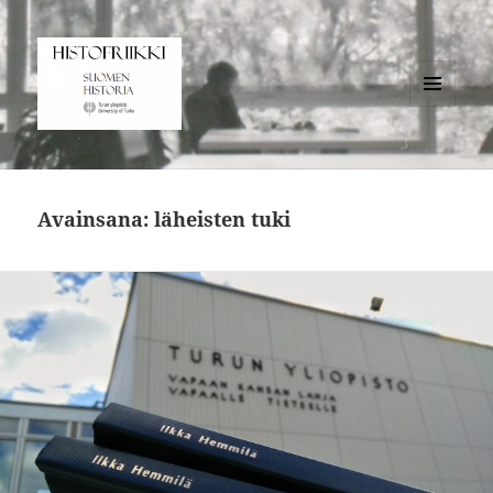
VALIKKO
JA
Histofriikki
VIMPAIMET
Avainsana:
läheisten tuki