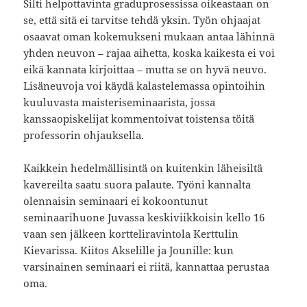
Silti helpottavinta graduprosessissa oikeastaan on
se, että sitä ei tarvitse tehdä yksin. Työn ohjaajat
osaavat oman kokemukseni mukaan antaa lähinnä
yhden neuvon – rajaa aihetta, koska kaikesta ei voi
eikä kannata kirjoittaa – mutta se on hyvä neuvo.
Lisäneuvoja voi käydä kalastelemassa opintoihin
kuuluvasta maisteriseminaarista, jossa
kanssaopiskelijat kommentoivat toistensa töitä
professorin ohjauksella.
Kaikkein hedelmällisintä on kuitenkin läheisiltä
kavereilta saatu suora palaute. Työni kannalta
olennaisin seminaari ei kokoontunut
seminaarihuone Juvassa keskiviikkoisin kello 16
vaan sen jälkeen kortteliravintola Kerttulin
Kievarissa. Kiitos Akselille ja Jounille: kun
varsinainen seminaari ei riitä, kannattaa perustaa
oma.