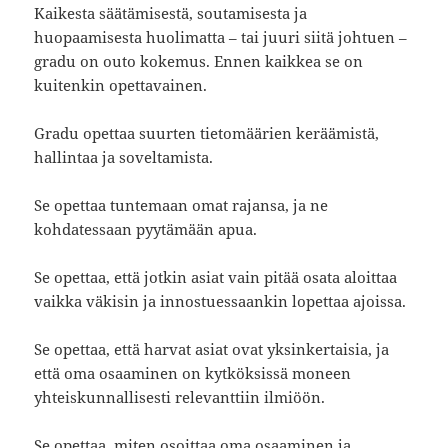
Kaikesta säätämisestä, soutamisesta ja
huopaamisesta huolimatta – tai juuri siitä johtuen –
gradu on outo kokemus. Ennen kaikkea se on
kuitenkin opettavainen.
Gradu opettaa suurten tietomäärien keräämistä,
hallintaa ja soveltamista.
Se opettaa tuntemaan omat rajansa, ja ne
kohdatessaan pyytämään apua.
Se opettaa, että jotkin asiat vain pitää osata aloittaa
vaikka väkisin ja innostuessaankin lopettaa ajoissa.
Se opettaa, että harvat asiat ovat yksinkertaisia, ja
että oma osaaminen on kytköksissä moneen
yhteiskunnallisesti relevanttiin ilmiöön.
Se opettaa, miten osoittaa oma osaaminen ja