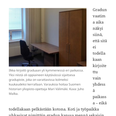
Gradun
vaatim
a aika
näkyi
siinä,
että sitä
ei
todella
kaan
kirjoite
Ilkka kirjoitti graduaan yli kymmenessä eri paikassa.
ttu
Yksi niistä oli oppiaineen käytävässä sijaitseva
vain
gradupiste, joka on varattavissa kolmeksi
yhdess
kuukaudeksi kerrallaan. Varauksia hoitaa Suomen
historian yliopisto-opettaja Mari Välimäki. Kuva: Juho
ä
Malka.
paikass
a – eikä
todellakaan pelkästään kotona. Koti ja työpaikka
uhkasivat nimittäin gradun kanssa mennä sekaisin