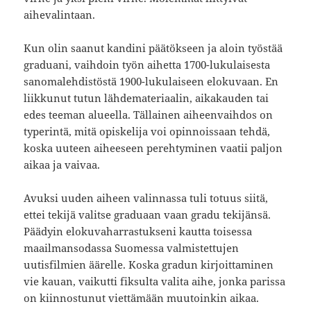
aihevalintaan.
Kun olin saanut kandini päätökseen ja aloin työstää
graduani, vaihdoin työn aihetta 1700-lukulaisesta
sanomalehdistöstä 1900-lukulaiseen elokuvaan. En
liikkunut tutun lähdemateriaalin, aikakauden tai
edes teeman alueella. Tällainen aiheenvaihdos on
typerintä, mitä opiskelija voi opinnoissaan tehdä,
koska uuteen aiheeseen perehtyminen vaatii paljon
aikaa ja vaivaa.
Avuksi uuden aiheen valinnassa tuli totuus siitä,
ettei tekijä valitse graduaan vaan gradu tekijänsä.
Päädyin elokuvaharrastukseni kautta toisessa
maailmansodassa Suomessa valmistettujen
uutisfilmien äärelle. Koska gradun kirjoittaminen
vie kauan, vaikutti fiksulta valita aihe, jonka parissa
on kiinnostunut viettämään muutoinkin aikaa.