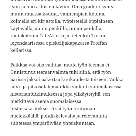
työn ja harrastusten tavoin. Oma graduni syntyi
muun muassa kotona, vanhempien kotona,
kolmella eri kirjastolla, työpisteellä oppiaineen
käytävällä, auton penkillä, junan penkillä,
rantakahvila CafeArtissa ja tietenkin Turun
legendaarisessa opiskelijakapakassa Proffan
kellarissa.
Paikkaa voi siis vaihtaa, mutta työn teemaa ei.
Onnistunut teemanvalinta tuki siinä, että työn
parissa jaksoi pakertaa kuukaudesta toiseen. Vaikka
talvi- ja jatkosotatematiikka vaikutti suomalaisessa
historiantutkimuksessa jopa ylikäytetyltä, sen
merkittävä asema suomalaisessa
historiakäsityksessä sai työn tuntuman
mielekkäältä, pohdiskelevalta ja relevantilta
suhteessa ympäröivään yhteiskuntaan.