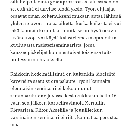
Silti helpottavinta graduprosessissa oikeastaan on
se, että sitä ei tarvitse tehdä yksin. Työn ohjaajat
osaavat oman kokemukseni mukaan antaa lähinnä
yhden neuvon – rajaa aihetta, koska kaikesta ei voi
eikä kannata kirjoittaa – mutta se on hyvä neuvo.
Lisäneuvoja voi käydä kalastelemassa opintoihin
kuuluvasta maisteriseminaarista, jossa
kanssaopiskelijat kommentoivat toistensa töitä
professorin ohjauksella.
Kaikkein hedelmällisintä on kuitenkin läheisiltä
kavereilta saatu suora palaute. Työni kannalta
olennaisin seminaari ei kokoontunut
seminaarihuone Juvassa keskiviikkoisin kello 16
vaan sen jälkeen kortteliravintola Kerttulin
Kievarissa. Kiitos Akselille ja Jounille: kun
varsinainen seminaari ei riitä, kannattaa perustaa
oma.