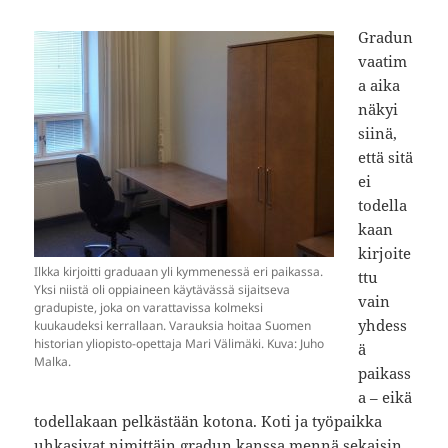
Gradun
vaatim
a aika
näkyi
siinä,
että sitä
ei
todella
kaan
kirjoite
Ilkka kirjoitti graduaan yli kymmenessä eri paikassa.
ttu
Yksi niistä oli oppiaineen käytävässä sijaitseva
vain
gradupiste, joka on varattavissa kolmeksi
yhdess
kuukaudeksi kerrallaan. Varauksia hoitaa Suomen
historian yliopisto-opettaja Mari Välimäki. Kuva: Juho
ä
Malka.
paikass
a – eikä
todellakaan pelkästään kotona. Koti ja työpaikka
uhkasivat nimittäin gradun kanssa mennä sekaisin