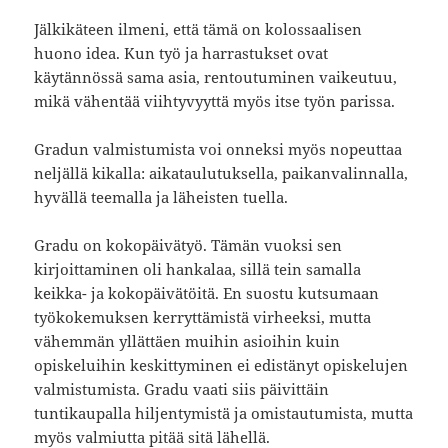
Jälkikäteen ilmeni, että tämä on kolossaalisen
huono idea. Kun työ ja harrastukset ovat
käytännössä sama asia, rentoutuminen vaikeutuu,
mikä vähentää viihtyvyyttä myös itse työn parissa.
Gradun valmistumista voi onneksi myös nopeuttaa
neljällä kikalla: aikataulutuksella, paikanvalinnalla,
hyvällä teemalla ja läheisten tuella.
Gradu on kokopäivätyö. Tämän vuoksi sen
kirjoittaminen oli hankalaa, sillä tein samalla
keikka- ja kokopäivätöitä. En suostu kutsumaan
työkokemuksen kerryttämistä virheeksi, mutta
vähemmän yllättäen muihin asioihin kuin
opiskeluihin keskittyminen ei edistänyt opiskelujen
valmistumista. Gradu vaati siis päivittäin
tuntikaupalla hiljentymistä ja omistautumista, mutta
myös valmiutta pitää sitä lähellä.