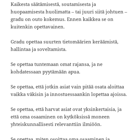
Kaikesta säätämisestä, soutamisesta ja
huopaamisesta huolimatta – tai juuri siitä johtuen –
gradu on outo kokemus. Ennen kaikkea se on
kuitenkin opettavainen.
Gradu opettaa suurten tietomäärien keräämistä,
hallintaa ja soveltamista.
Se opettaa tuntemaan omat rajansa, ja ne
kohdatessaan pyytämään apua.
Se opettaa, että jotkin asiat vain pitää osata aloittaa
vaikka väkisin ja innostuessaankin lopettaa ajoissa.
Se opettaa, että harvat asiat ovat yksinkertaisia, ja
että oma osaaminen on kytköksissä moneen
yhteiskunnallisesti relevanttiin ilmiöön.
Se opettaa, miten osoittaa oma osaaminen ja