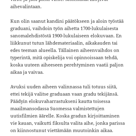
aihevalintaan.
Kun olin saanut kandini päätökseen ja aloin työstää
graduani, vaihdoin työn aihetta 1700-lukulaisesta
sanomalehdistöstä 1900-lukulaiseen elokuvaan. En
liikkunut tutun lähdemateriaalin, aikakauden tai
edes teeman alueella. Tällainen aiheenvaihdos on
typerintä, mitä opiskelija voi opinnoissaan tehdä,
koska uuteen aiheeseen perehtyminen vaatii paljon
aikaa ja vaivaa.
Avuksi uuden aiheen valinnassa tuli totuus siitä,
ettei tekijä valitse graduaan vaan gradu tekijänsä.
Päädyin elokuvaharrastukseni kautta toisessa
maailmansodassa Suomessa valmistettujen
uutisfilmien äärelle. Koska gradun kirjoittaminen
vie kauan, vaikutti fiksulta valita aihe, jonka parissa
on kiinnostunut viettämään muutoinkin aikaa.