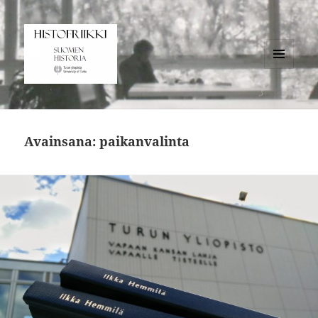
VALIKKO
JA
Histofriikki
VIMPAIMET
Avainsana:
paikanvalinta