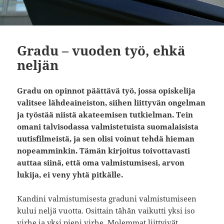
Gradu – vuoden työ, ehkä
neljän
Gradu on opinnot päättävä työ, jossa opiskelija
valitsee lähdeaineiston, siihe
n lii
ttyvän ongelman
ja työstää niistä akateemisen tutkielman. Tein
omani talvisodassa valmistetuista suomalaisista
uutisfilmeistä, ja sen olisi voinut tehdä hieman
nopeamminkin. Tämän kirjoitus toivottavasti
auttaa siinä, että oma valmistumisesi, arvon
lukija, ei veny yhtä pitkälle.
Kandini valmistumisesta graduni valmistumiseen
kului neljä vuotta. Osittain tähän vaikutti yksi iso
virhe ja yksi pieni virhe. Molemmat liittyivät