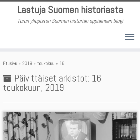
Skip
Lastuja Suomen historiasta
to
content
Turun yliopiston Suomen historian oppiaineen blogi
Etusivu
»
2019
»
toukokuu
»
16
Päivittäiset arkistot:
16
toukokuun, 2019