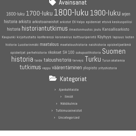
Avainsanat
1800-luku
1900-luku
1700-luku
1600-luku
arjen
historia
arkisto
arkistoaineistot
etsivä keskuspoliisi
arkistot
EK-Valpo
epidemiat
historiantutkimus
historia
Kansallisarkisto
joulu
ilmastonmuutos
Köyhyys
Kaupunki
kirjoitustaito
konferenssi
koronavirus
kulttuuriperintö
lapsuus
lasten
maatalous
maataloushistoria
opiskelijaelämä
historia
Luostarinmäki
naishistoria
Suomen
rikokset
SH 100
perhehistoria
opiskelijat
sukupuolihistoria
historia
Turku
taloushistoria
terveys
taide
Turun akatemia
tutkimus
väärentäminen
yliopisto
vappu
yrityshistoria
Kategoriat
Ajankohtaista
Ilmiöt
Näkökulmia
Tutkimusaineistot
Uncategorized