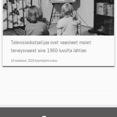
Televisionkatselijaa ovat vaanineet monet
terveysvaarat aina 1960-luvulta lähtien
16 toukokuun, 2019
kirjoittajalta
sutury