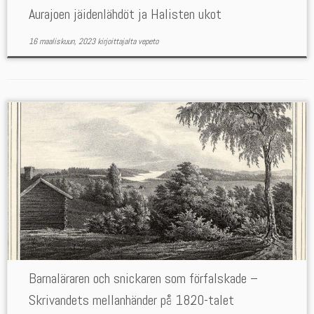
Aurajoen jäidenlähdöt ja Halisten ukot
16 maaliskuun, 2023
kirjoittajalta
vepeto
Barnaläraren och snickaren som förfalskade –
Skrivandets mellanhänder på 1820-talet