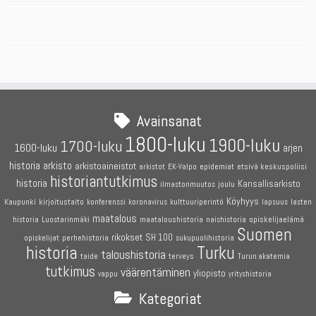
Avainsanat
1800-luku
1900-luku
1700-luku
1600-luku
arjen
historia
arkisto
arkistoaineistot
etsivä keskuspoliisi
arkistot
EK-Valpo
epidemiat
historiantutkimus
historia
Kansallisarkisto
joulu
ilmastonmuutos
Köyhyys
Kaupunki
kirjoitustaito
konferenssi
koronavirus
kulttuuriperintö
lapsuus
lasten
maatalous
maataloushistoria
opiskelijaelämä
historia
Luostarinmäki
naishistoria
Suomen
rikokset
SH 100
perhehistoria
opiskelijat
sukupuolihistoria
historia
Turku
taloushistoria
terveys
taide
Turun akatemia
tutkimus
väärentäminen
yliopisto
vappu
yrityshistoria
Kategoriat