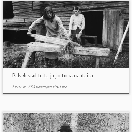
1
Palvelussuhteita ja joutomaanantaita
5 lokakuun, 2023
kirjoittajalta
Kirsi Laine