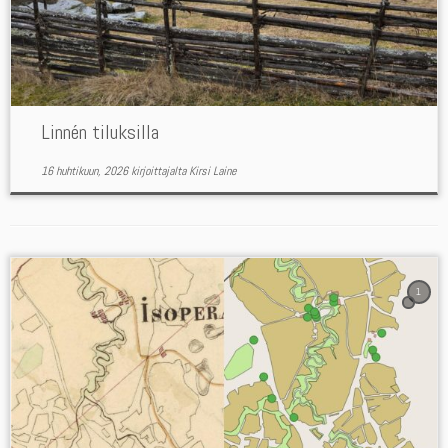
Linnén tiluksilla
16 huhtikuun, 2026
kirjoittajalta
Kirsi Laine
1