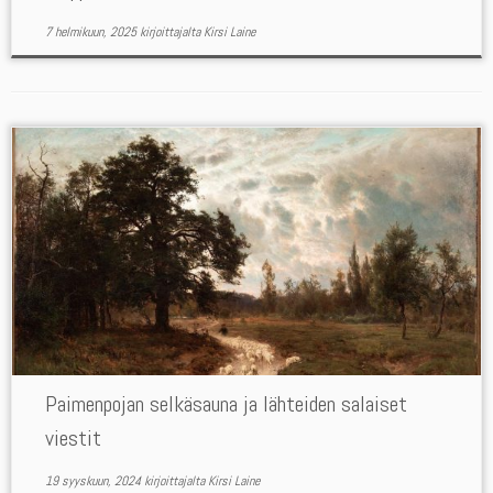
7 helmikuun, 2025
kirjoittajalta
Kirsi Laine
Paimenpojan selkäsauna ja lähteiden salaiset
viestit
19 syyskuun, 2024
kirjoittajalta
Kirsi Laine