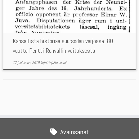
Kansallista historiaa suursodan varjossa: 80
vuotta Pentti Renvallin väitöksestä
17 joulukuun, 2019
kirjoittajalta
anulah
Avainsanat