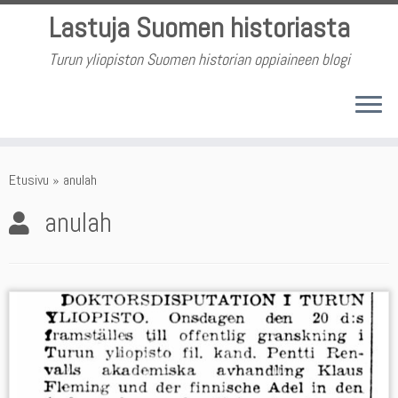
Skip
Lastuja Suomen historiasta
to
content
Turun yliopiston Suomen historian oppiaineen blogi
Etusivu
»
anulah
anulah