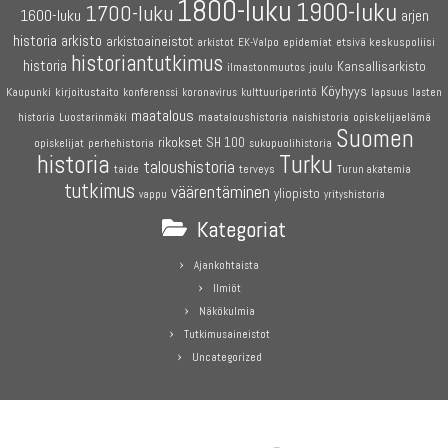
1800-luku
1900-luku
1700-luku
1600-luku
arjen
historia
arkisto
arkistoaineistot
etsivä keskuspoliisi
arkistot
EK-Valpo
epidemiat
historiantutkimus
historia
Kansallisarkisto
joulu
ilmastonmuutos
Köyhyys
Kaupunki
kirjoitustaito
konferenssi
koronavirus
kulttuuriperintö
lapsuus
lasten
maatalous
maataloushistoria
opiskelijaelämä
historia
Luostarinmäki
naishistoria
Suomen
rikokset
SH 100
perhehistoria
opiskelijat
sukupuolihistoria
historia
Turku
taloushistoria
terveys
taide
Turun akatemia
tutkimus
väärentäminen
yliopisto
vappu
yrityshistoria
Kategoriat
Ajankohtaista
Ilmiöt
Näkökulmia
Tutkimusaineistot
Uncategorized