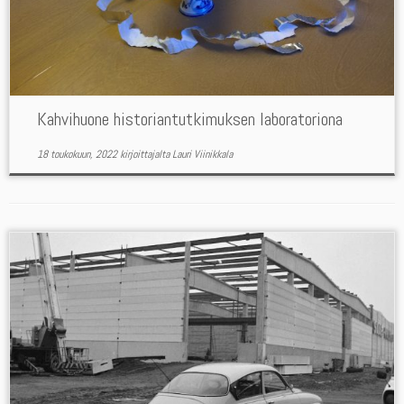
Kahvihuone historiantutkimuksen laboratoriona
18 toukokuun, 2022
kirjoittajalta
Lauri Viinikkala