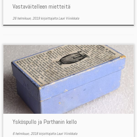
Vastaväitelleen mietteitä
26 helmikuun, 2019
kirjoittajalta
Lauri Viinikkala
Ysköspullo ja Porthanin kello
6 helmikuun, 2018
kirjoittajalta
Lauri Viinikkala