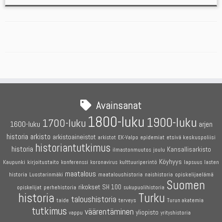
Avainsanat
1800-luku
1900-luku
1700-luku
1600-luku
arjen
historia
arkisto
arkistoaineistot
etsivä keskuspoliisi
arkistot
EK-Valpo
epidemiat
historiantutkimus
historia
Kansallisarkisto
joulu
ilmastonmuutos
Köyhyys
Kaupunki
kirjoitustaito
konferenssi
koronavirus
kulttuuriperintö
lapsuus
lasten
maatalous
maataloushistoria
opiskelijaelämä
historia
Luostarinmäki
naishistoria
Suomen
rikokset
SH 100
perhehistoria
opiskelijat
sukupuolihistoria
historia
Turku
taloushistoria
terveys
taide
Turun akatemia
tutkimus
väärentäminen
yliopisto
vappu
yrityshistoria