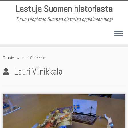
Skip
Lastuja Suomen historiasta
to
content
Turun yliopiston Suomen historian oppiaineen blogi
Etusivu
»
Lauri Viinikkala
Lauri Viinikkala