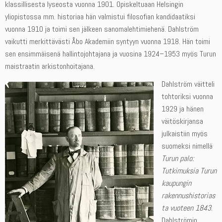
klassillisesta lyseosta vuonna 1901. Opiskeltuaan Helsingin
yliopistossa mm. historiaa hän valmistui filosofian kandidaatiksi
vuonna 1910 ja toimi sen jälkeen sanomalehtimiehenä. Dahlström
vaikutti merkittävästi Åbo Akademiin syntyyn vuonna 1918. Hän toimi
sen ensimmäisenä hallintojohtajana ja vuosina 1924–1953 myös Turun
maistraatin arkistonhoitajana.
Dahlström väitteli
tohtoriksi vuonna
1929 ja hänen
väitöskirjansa
julkaistiin myös
suomeksi nimellä
Turun palo:
Tutkimuksia Turun
kaupungin
rakennushistorias
ta vuoteen 1843
.
Dahlströmin