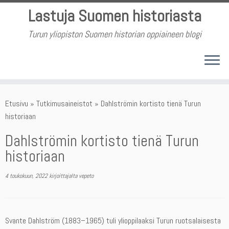
Skip
Lastuja Suomen historiasta
to
content
Turun yliopiston Suomen historian oppiaineen blogi
Etusivu
»
Tutkimusaineistot
»
Dahlströmin kortisto tienä Turun
historiaan
Dahlströmin kortisto tienä Turun
historiaan
4 toukokuun, 2022
kirjoittajalta
vepeto
Svante Dahlström (1883–1965) tuli ylioppilaaksi Turun ruotsalaisesta