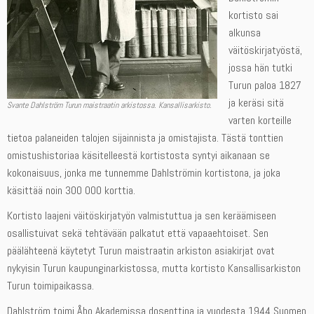
kortisto sai
alkunsa
väitöskirjatyöstä,
jossa hän tutki
Turun paloa 1827
ja keräsi sitä
Svante Dahlström Turun maistraatin arkistossa. Kansallisarkisto.
varten korteille
tietoa palaneiden talojen sijainnista ja omistajista. Tästä tonttien
omistushistoriaa käsitelleestä kortistosta syntyi aikanaan se
kokonaisuus, jonka me tunnemme Dahlströmin kortistona, ja joka
käsittää noin 300 000 korttia.
Kortisto laajeni väitöskirjatyön valmistuttua ja sen keräämiseen
osallistuivat sekä tehtävään palkatut että vapaaehtoiset. Sen
päälähteenä käytetyt Turun maistraatin arkiston asiakirjat ovat
nykyisin Turun kaupunginarkistossa, mutta kortisto Kansallisarkiston
Turun toimipaikassa.
Dahlström toimi Åbo Akademissa dosenttina ja vuodesta 1944 Suomen