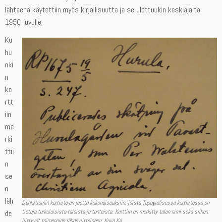
lähteenä käytettiin myös kirjallisuutta ja se ulottuukin keskiajalta
1950-luvulle.
Ku
hu
nki
n
ko
rtt
iin
me
rki
ttii
n
se
n
läh
Dahlströmin kortisto on jaettu kokonaisuuksiin, joista Topografisessa kortistossa on
tietoja turkulaisista taloista ja tonteista. Korttiin on merkitty talon nimi sekä siihen
de
liittyvät toimenpide lähdeviitteineen. Kuva KA.