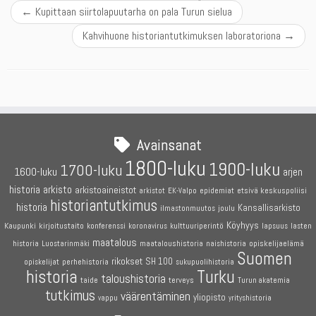
←
Kupittaan siirtolapuutarha on pala Turun sielua
Kahvihuone historiantutkimuksen laboratoriona
→
Avainsanat
1800-luku
1900-luku
1700-luku
1600-luku
arjen
historia
arkisto
arkistoaineistot
etsivä keskuspoliisi
arkistot
EK-Valpo
epidemiat
historiantutkimus
historia
Kansallisarkisto
joulu
ilmastonmuutos
Köyhyys
Kaupunki
kirjoitustaito
konferenssi
koronavirus
kulttuuriperintö
lapsuus
lasten
maatalous
maataloushistoria
opiskelijaelämä
historia
Luostarinmäki
naishistoria
Suomen
rikokset
SH 100
perhehistoria
opiskelijat
sukupuolihistoria
historia
Turku
taloushistoria
terveys
taide
Turun akatemia
tutkimus
väärentäminen
yliopisto
vappu
yrityshistoria