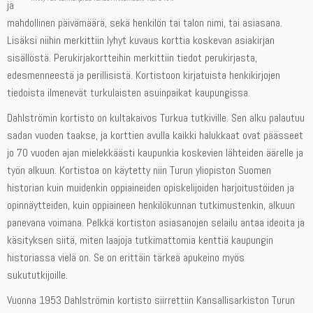
ja
mahdollinen päivämäärä, sekä henkilön tai talon nimi, tai asiasana.
Lisäksi niihin merkittiin lyhyt kuvaus korttia koskevan asiakirjan
sisällöstä. Perukirjakortteihin merkittiin tiedot perukirjasta,
edesmenneestä ja perillisistä. Kortistoon kirjatuista henkikirjojen
tiedoista ilmenevät turkulaisten asuinpaikat kaupungissa.
Dahlströmin kortisto on kultakaivos Turkua tutkiville. Sen alku palautuu
sadan vuoden taakse, ja korttien avulla kaikki halukkaat ovat päässeet
jo 70 vuoden ajan mielekkäästi kaupunkia koskevien lähteiden äärelle ja
työn alkuun. Kortistoa on käytetty niin Turun yliopiston Suomen
historian kuin muidenkin oppiaineiden opiskelijoiden harjoitustöiden ja
opinnäytteiden, kuin oppiaineen henkilökunnan tutkimustenkin, alkuun
panevana voimana. Pelkkä kortiston asiasanojen selailu antaa ideoita ja
käsityksen siitä, miten laajoja tutkimattomia kenttiä kaupungin
historiassa vielä on. Se on erittäin tärkeä apukeino myös
sukututkijoille.
Vuonna 1953 Dahlströmin kortisto siirrettiin Kansallisarkiston Turun