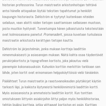
historian professorina. Turun maistraatin arkistonhoitajan tehtävä
antoi hänelle aitiopaikan löytää tekstien tapahtumat ja henkilöt
kaupungin historiasta. Dahlström ei tyytynyt kuitenkaan niteiden
selailuun, vaan aloitti niiden tietojen saattamisen sellaiseen muotoon,
josta muutkin hyötyivät. Tunnetuimpia hänen julkaistuista teksteistään
ovat kolmiosaisena painetut
Promenader
it, joissa kuvataan turkulaisia
maistraatin arkistosta kerättyjen tietojen kautta.
Dahlström loi järjestelmän, jonka mukaan kortteja laadittiin
nimenmukaisesti ja asiasanojen mukaan. Näitä kahta osaa täydentävät
perukirjakortisto ja topografinen kortisto, joka jakautuu vielä
pienempiin kokonaisuuksiin. Kuhunkin korttiin merkittiin tarkkaan sen
lähde, joten kortit ovat erinomaisen helppokäyttöisiä vielä tänäänkin.
Päälähteet Turun maistraatin ja raastuvanoikeuden pöytäkirjat käytiin
tarkasti läpi, ja kaikista löytyneistä henkilönnimistä laadittiin kortti.
Myös asiasanoista ja ammateista laadittiin kortit. Kun tonttien
omistukseen liittyviin asiakirjoihin liittyi paljon myös henkilöhistoriaa,
tehtiin lisäksi kortteja, jotka viittaavat kortiston eri osiin. Korttien