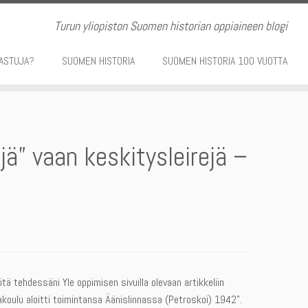
Turun yliopiston Suomen historian oppiaineen blogi
ASTUJA?
SUOMEN HISTORIA
SUOMEN HISTORIA 100 VUOTTA
ejä” vaan keskitysleirejä –
ä tehdessäni Yle oppimisen sivuilla olevaan artikkeliin
akoulu aloitti toimintansa Äänislinnassa (Petroskoi) 1942”.