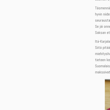
Täsmennän 
hyvin niid
seurausta
Se jäi onn
Saksan et
Itä-Karjal
Siitä pitä
miehitysha
tieteen ke
Suomalaist
maksoivat 