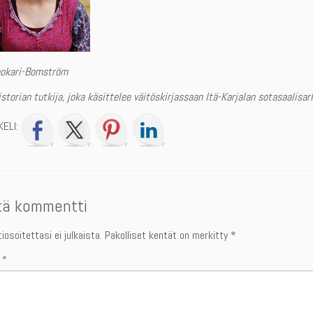
nokari-Bomström
torian tutkija, joka käsittelee väitöskirjassaan Itä-Karjalan sotasaalisark
KELI:
tä kommentti
osoitettasi ei julkaista.
Pakolliset kentät on merkitty
*
i
*