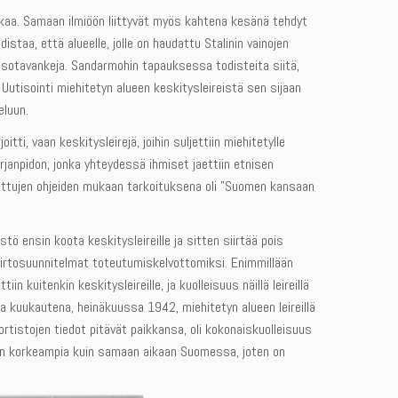
iikkaa. Samaan ilmiöön liittyvät myös kahtena kesänä tehdyt
taa, että alueelle, jolle on haudattu Stalinin vainojen
sotavankeja. Sandarmohin tapauksessa todisteita siitä,
utisointi miehitetyn alueen keskitysleireistä sen sijaan
eluun.
tti, vaan keskitysleirejä, joihin suljettiin miehitetylle
irjanpidon, jonka yhteydessä ihmiset jaettiin etnisen
nettujen ohjeiden mukaan tarkoituksena oli ”Suomen kansaan
tö ensin koota keskitysleireille ja sitten siirtää pois
siirtosuunnitelmat toteutumiskelvottomiksi. Enimmillään
n kuitenkin keskitysleireille, ja kuolleisuus näillä leireillä
 kuukautena, heinäkuussa 1942, miehitetyn alueen leireillä
ortistojen tiedot pitävät paikkansa, oli kokonaiskuolleisuus
ksen korkeampia kuin samaan aikaan Suomessa, joten on