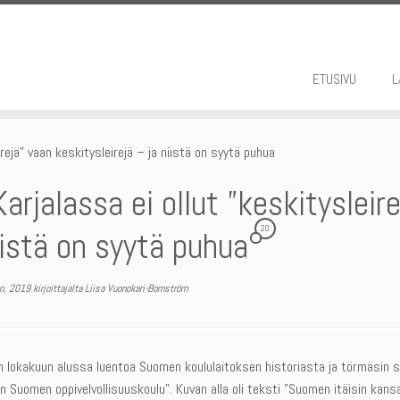
ETUSIVU
L
irejä” vaan keskitysleirejä – ja niistä on syytä puhua
Karjalassa ei ollut ”keskitysleir
20
iistä on syytä puhua
n, 2019
kirjoittajalta
Liisa Vuonokari-Bomström
n lokakuun alussa luentoa Suomen koululaitoksen historiasta ja törmäsin sit
n Suomen oppivelvollisuuskoulu”. Kuvan alla oli teksti ”Suomen itäisin kans