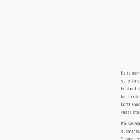
Keitä nämä
se, että s
keskustelu
hänen oike
korttianno
vastaista 
Itä-Karjal
suomensuku
Suomen syy