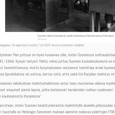
kaappaus Yle oppimisen sivuilta 7.10.2019. Kuva on sittemmin vaihdettu.
tyminen Ylen juttuun on hyvin kuvaavaa sille, miten Suomessa suhtaudutaa
41
–
1944. Kysyin tietysti Yleltä, miksi juttua Suomen koululaitoksesta on k
lut tavoitettavissa, mutta kysymykseeni vastannut toimittaja arveli kysees
isia lipsahduksia voi sattua, kertoo siitä, että sekä Itä-Karjalan miehity
senlaisen näkökulman miehityshallintoon antoi taas muutamaa viikkoa my
set ampuivat pieniä lapsia, jotka karkasivat keräämään ruohoa ruoakseen’ –
ien kauheuksista Karjalassa”
rrotaan, miten Suomen keskitysleireistä miehitetyllä alueella jatkosodan ai
n taustalla on Helsingin Sanomien mukaan aiemmin salassa pidettyjen FSB:n