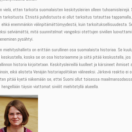
vielä, etten tarkoita suomalaisten keskitysleirien olleen tuhoamisleirejä. 
en tarkoitusta. Etnistä puhdistusta ei ollut tarkoitus toteuttaa tappamalla
 ehkä enemmänkin välinpitämättömyydestä, kuin tarkoituksellisuudesta. Se 
eksi selviämättä, mitä suunnitelmat vangeiksi otettujen siviilien luovuttam
eneminen pysähtyi.
an miehityshallinto on erittäin surullinen osa suomalaista historiaa. Se ku
ä keskustella, koska se on osa historiaamme ja siitä pitää keskustella, jo
llinnon historia kirjoitetaan. Keskitysleireillä kuolleet ja kärsineet ihmis
inoin, eikä alisteta Venäjän historiapolitiikan välineeksi. Järkevä reaktio ei 
en pitää kyetä näkemään se, ettei Suomi ollut toisessa maailmansodassa va
hengellään täysin viattomat siviilit miehitetyllä alueella.