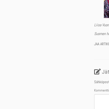
Liisa Vuo
Suomen his
JAA ARTIK
Jä
Sähköposti
Kommentt