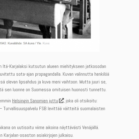
n Itä-Karjalaksi kutsutun alueen miehitykseen jatkosodan
uvitettu sota-ajan propagandalla. Kuvan valinnutta henkilöä
sä olevan lipsahdus ja kuva meni vaihtoon. Mutta juuri se,
s että sen luonne on Suomessa omituisen huonosti tunnettu.
öhemmin
Helsingin Sanomien juttu
, joka oli otsikoitu:
 Turvallisuuspalvelu FSB levittää väitteitä suomalaisten
kana on uutisoitu viime aikoina näyttävästi Venäjällä.
 Karjalan-osaston asiakirjojen julkaisu.