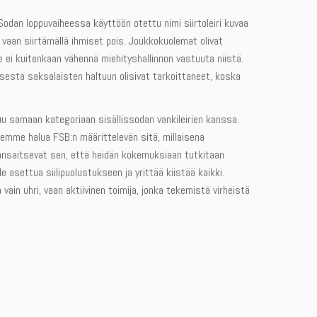
Sodan loppuvaiheessa käyttöön otettu nimi siirtoleiri kuvaa
, vaan siirtämällä ihmiset pois. Joukkokuolemat olivat
ei kuitenkaan vähennä miehityshallinnon vastuuta niistä.
isesta saksalaisten haltuun olisivat tarkoittaneet, koska
uluu samaan kategoriaan sisällissodan vankileirien kanssa.
s emme halua FSB:n määrittelevän sitä, millaisena
et ansaitsevat sen, että heidän kokemuksiaan tutkitaan
ole asettua siilipuolustukseen ja yrittää kiistää kaikki.
in uhri, vaan aktiivinen toimija, jonka tekemistä virheistä