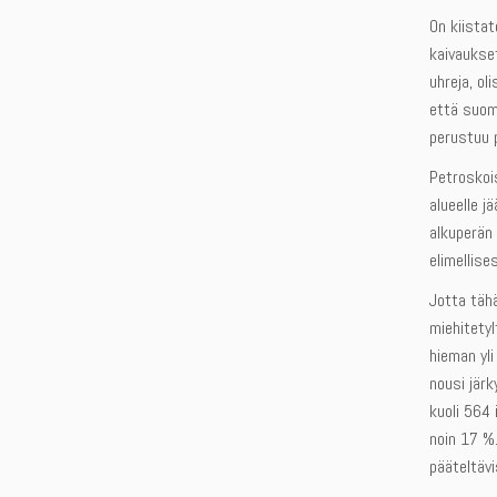
On kiistat
kaivaukset
uhreja, o
että suoma
perustuu 
Petroskois
alueelle j
alkuperän
elimellise
Jotta tähä
miehitetyl
hieman yli
nousi jär
kuoli 564 
noin 17 %
pääteltävi