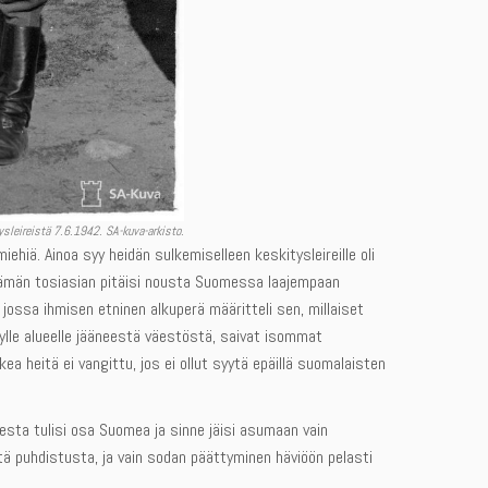
ysleireistä 7.6.1942. SA-kuva-arkisto.
iehiä. Ainoa syy heidän sulkemiselleen keskitysleireille oli
ri tämän tosiasian pitäisi nousta Suomessa laajempaan
, jossa ihmisen etninen alkuperä määritteli sen, millaiset
tetylle alueelle jääneestä väestöstä, saivat isommat
kea heitä ei vangittu, jos ei ollut syytä epäillä suomalaisten
eesta tulisi osa Suomea ja sinne jäisi asumaan vain
istä puhdistusta, ja vain sodan päättyminen häviöön pelasti