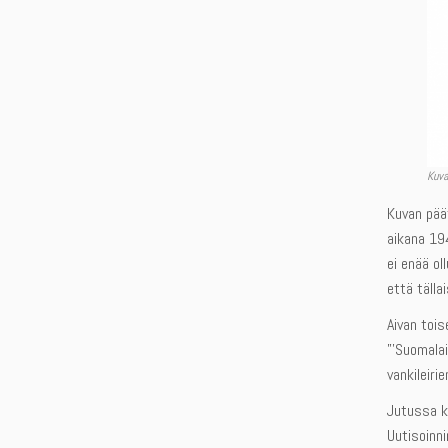
Kuva
Kuvan pää
aikana 19
ei enää ol
että tälla
Aivan toi
”’Suomalai
vankileir
Jutussa ke
Uutisoinni