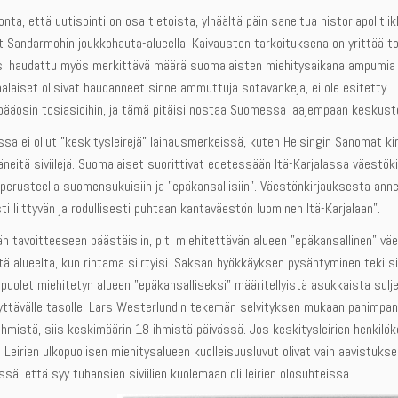
onta, että uutisointi on osa tietoista, ylhäältä päin saneltua historiapolit
 Sandarmohin joukkohauta-alueella. Kaivausten tarkoituksena on yrittää todis
lisi haudattu myös merkittävä määrä suomalaisten miehitysaikana ampumia 
laiset olisivat haudanneet sinne ammuttuja sotavankeja, ei ole esitetty. U
pääosin tosiasioihin, ja tämä pitäisi nostaa Suomessa laajempaan keskust
sa ei ollut ”keskitysleirejä” lainausmerkeissä, kuten Helsingin Sanomat kirjoi
ääneitä siviilejä. Suomalaiset suorittivat edetessään Itä-Karjalassa väestök
 perusteella suomensukuisiin ja ”epäkansallisiin”. Väestönkirjauksesta an
sti liittyvän ja rodullisesti puhtaan kantaväestön luominen Itä-Karjalaan”.
n tavoitteeseen päästäisiin, piti miehitettävän alueen ”epäkansallinen” väes
tä alueelta, kun rintama siirtyisi. Saksan hyökkäyksen pysähtyminen teki 
 puolet miehitetyn alueen ”epäkansalliseksi” määritellyistä asukkaista suljettii
kyttävälle tasolle. Lars Westerlundin tekemän selvityksen mukaan pahimpana
ihmistä, siis keskimäärin 18 ihmistä päivässä. Jos keskitysleirien henkilök
. Leirien ulkopuolisen miehitysalueen kuolleisuusluvut olivat vain aavistu
ssä, että syy tuhansien siviilien kuolemaan oli leirien olosuhteissa.