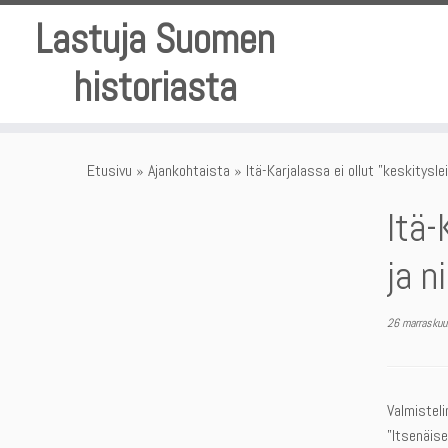
Skip
Lastuja Suomen
to
content
historiasta
Etusivu
»
Ajankohtaista
»
Itä-Karjalassa ei ollut ”keskitysle
Itä-
ja n
26 marraskuu
Valmisteli
”Itsenäise