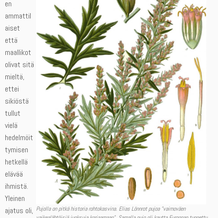
en
ammattil
aiset
että
maallikot
olivat sitä
mieltä,
ettei
sikiöstä
tullut
vielä
hedelmöit
tymisen
hetkellä
elävää
ihmistä.
Yleinen
Pujolla on pitkä historia rohtokasvina. Elias Lönnrot pujoa ”vaimoväen
ajatus oli,
vaikealähtöisiä juoksuja korjaamaan”. Samalla pujo oli kautta Euroopan tunnettu