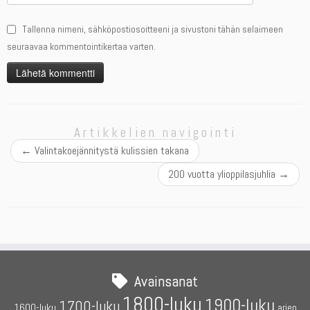
Tallenna nimeni, sähköpostiosoitteeni ja sivustoni tähän selaimeen
seuraavaa kommentointikertaa varten.
Artikkelien navigointi
←
Valintakoejännitystä kulissien takana
200 vuotta ylioppilasjuhlia
→
Avainsanat
1800-luku
1900-luku
1700-luku
1600-luku
arjen