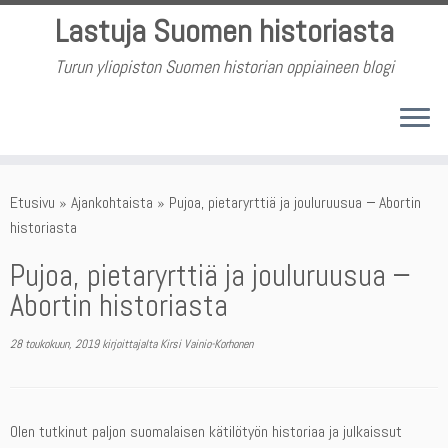
Skip
Lastuja Suomen historiasta
to
content
Turun yliopiston Suomen historian oppiaineen blogi
Etusivu
»
Ajankohtaista
»
Pujoa, pietaryrttiä ja jouluruusua − Abortin
historiasta
Pujoa, pietaryrttiä ja jouluruusua −
Abortin historiasta
28 toukokuun, 2019
kirjoittajalta
Kirsi Vainio-Korhonen
Olen tutkinut paljon suomalaisen kätilötyön historiaa ja julkaissut