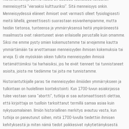
menneisyyttä ”vieraaksi kulttuuriksi”. Sitä menneisyys onkin.
Menneisyydessä eläneet ihmiset ovat varmasti olleet fysiologisesti
meitä lähellä, geneettisesti suorastaan esivanhempiamme, mutta
heidän tietonsa, tunteensa ja ymmärryksensä heitä ympäröineestä
maailmasta ovat rakentuneet aivan erilaiselle perustalle kuin omamme.
Siksi me emme pysty omien kokemustemme tai arvojemme kautta
ymmärtämään tai arvottamaan menneisyyden ihmisen kokemuksia tai
arvoja. Ei ole myöskään oikein tulkita menneisyyden ihmisiä
tietämättömiksi tai harhaisiksi, jos he eivät tienneet tai tunnistaneet
asioita, joista me tiedämme tai joita me tunnistamme.
Historiantutkijalle paras tie menneisyyden ilmiöiden ymmärrykseen ja
tulkintaan on huolellinen kontekstointi. Kun 1700-luvun asiakirjassa
tulee vastaan sana ”abortti”, tutkija ei saa automaattisesti olettaa,
että kirjoittaja on tuolloin tarkoittanut termillä samaa asiaa kuin
nykysuomalainen. Ilmiön historiallinen merkitys avautuu vasta, kun
tutkija on paneutunut siihen, mitä 1700-luvulla tiedettiin ihmisen
kehityksestä ja miten nämä tiedot poikkesivat nykytietämyksestä.