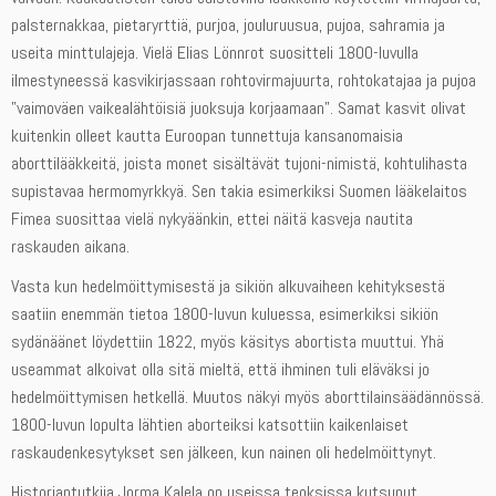
palsternakkaa, pietaryrttiä, purjoa, jouluruusua, pujoa, sahramia ja
useita minttulajeja. Vielä Elias Lönnrot suositteli 1800-luvulla
ilmestyneessä kasvikirjassaan rohtovirmajuurta, rohtokatajaa ja pujoa
”vaimoväen vaikealähtöisiä juoksuja korjaamaan”. Samat kasvit olivat
kuitenkin olleet kautta Euroopan tunnettuja kansanomaisia
aborttilääkkeitä, joista monet sisältävät tujoni-nimistä, kohtulihasta
supistavaa hermomyrkkyä. Sen takia esimerkiksi Suomen lääkelaitos
Fimea suosittaa vielä nykyäänkin, ettei näitä kasveja nautita
raskauden aikana.
Vasta kun hedelmöittymisestä ja sikiön alkuvaiheen kehityksestä
saatiin enemmän tietoa 1800-luvun kuluessa, esimerkiksi sikiön
sydänäänet löydettiin 1822, myös käsitys abortista muuttui. Yhä
useammat alkoivat olla sitä mieltä, että ihminen tuli eläväksi jo
hedelmöittymisen hetkellä. Muutos näkyi myös aborttilainsäädännössä.
1800-luvun lopulta lähtien aborteiksi katsottiin kaikenlaiset
raskaudenkesytykset sen jälkeen, kun nainen oli hedelmöittynyt.
Historiantutkija Jorma Kalela on useissa teoksissa kutsunut