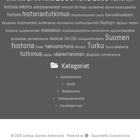
historia
arkisto
arkistoaineistot
etsivä keskuspoliisi
arkistot
EK-Valpo
epidemiat
historiantutkimus
historia
Kansallisarkisto
joulu
ilmastonmuutos
Köyhyys
Kaupunki
kirjoitustaito
konferenssi
koronavirus
kulttuuriperintö
lapsuus
lasten
maatalous
maataloushistoria
opiskelijaelämä
historia
Luostarinmäki
naishistoria
Suomen
rikokset
SH 100
perhehistoria
opiskelijat
sukupuolihistoria
historia
Turku
taloushistoria
terveys
taide
Turun akatemia
tutkimus
väärentäminen
yliopisto
vappu
yrityshistoria
Kategoriat
Ajankohtaista
Ilmiöt
Näkökulmia
Tutkimusaineistot
Uncategorized
·
© 2026
Lastuja Suomen historiasta
·
Powered by
·
Suunniteltu
Customizrilla
·