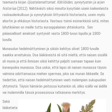
teemasta kirjan
Ujostelemattomat. Kätilöiden, synnytysten ja arjen
historiaa
(2012). Nähtävästi siksi minulta kysytään usein kaikenlaista
raskaudenkulkuun ja synnytyksiin liittyvästä historiasta, usein myös
abortin ja ehkäisyn historiasta. Vastaus toimii esimerkkinä siitä, miten
lyhytikäinen on meille tuttu eurooppalainen yhteiskunta. Sen
pääasialliset ainekset syntyivät vasta 1800-luvun lopulla ja 1900-
luvulla.
Munasolun hedelmöittyminen ja sikiön kehitys olivat 1800-luvulle
saakka arvoituksia. Osa lääkäreistä oli sitä mieltä, että naisen sisällä
oli munia ja että ihmisen sikiö kehittyi paljolti samaan tapaan kuin
kananpoika munassa. Osa uskoi, että lapsi oli naisen munassa täysin
valmiina odottamassa miehen spermaa, joka sai munan liikkeelle. Se
tiedettiin, että naisen hedelmöittyminen vaati molempien sukupuolien
yhtymistä. Täysin hämärän peitossa kuitenkin oli, oliko isällä vai äidillä
vai molemmilla tässä prosessissa ratkaiseva merkitys.
Sekä
lääketiete