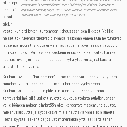
että lapsi
kansanomaisia aborttilääkkeitä, joka sisältää tujoni-nimistä, kohtulihasta
“heräsi”
supistavaa hermomyrkkyä. 1897. Public Domain. Wikimedia Commons.ekset
syntyivät vasta 1800-luvun lopulla ja 1900-luvulla.
ja sai
sielun
vasta, kun äiti kykeni tuntemaan kohdussaan sen liikkeet. Vaikka
naiset toki yleensä tiesivät olevansa raskaana ennen kuin he tunsivat
lapsensa liikkeet, sikiötä ei vielä raskauden alkuvaiheessa katsottu
ihmisolennoksi. Varhaisissa keskenmenoissa naisen katsottiin vain
”puhdistuvan”, erittävän ainoastaan hyytynyttä verta, nahkaista
ainesta tai kasvaimia.
Kuukautisvuodon ”korjaaminen” ja raskauden varhainen keskeyttäminen
muodostivat pitkään lääkinnällisesti harmaan vyöhykkeen.
Kuukautisten poisjääntiä pidettiin jo antiikin aikana suurena
terveysriskinä, sillä uskottiin, että kuukausittaista puhdistustaan
vaille jääneen naisen elimistöön alkoi kerääntyä masentuneisuutta,
mielenvikaisuutta ja syöpäkasvaimia aiheuttavia vaarallisia aineita.
Tästä syystä lääkärit tarjosivat monenlaisia yrttilääkkeitä tähän
vaivaan. Kuukautisten tuloa edistävinä lääkkeinä käytettiin virmajuurta,