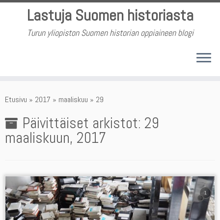
Skip
Lastuja Suomen historiasta
to
content
Turun yliopiston Suomen historian oppiaineen blogi
Etusivu
»
2017
»
maaliskuu
»
29
Päivittäiset arkistot:
29
maaliskuun, 2017
1