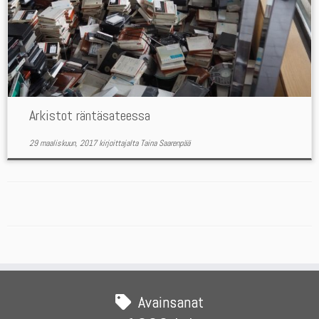
Arkistot räntäsateessa
29 maaliskuun, 2017
kirjoittajalta
Taina Saarenpää
Avainsanat