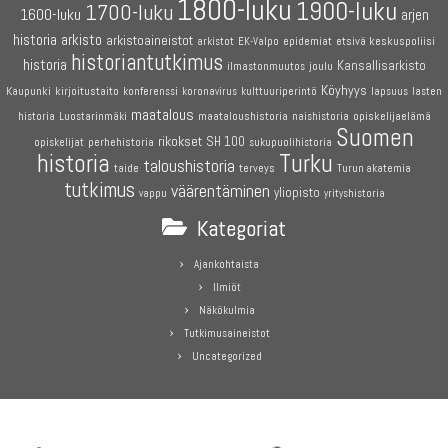
1800-luku
1900-luku
1700-luku
1600-luku
arjen
historia
arkisto
arkistoaineistot
etsivä keskuspoliisi
arkistot
EK-Valpo
epidemiat
historiantutkimus
historia
Kansallisarkisto
joulu
ilmastonmuutos
Köyhyys
Kaupunki
kirjoitustaito
konferenssi
koronavirus
kulttuuriperintö
lapsuus
lasten
maatalous
maataloushistoria
opiskelijaelämä
historia
Luostarinmäki
naishistoria
Suomen
rikokset
SH 100
perhehistoria
opiskelijat
sukupuolihistoria
historia
Turku
taloushistoria
terveys
taide
Turun akatemia
tutkimus
väärentäminen
yliopisto
vappu
yrityshistoria
Kategoriat
Ajankohtaista
Ilmiöt
Näkökulmia
Tutkimusaineistot
Uncategorized