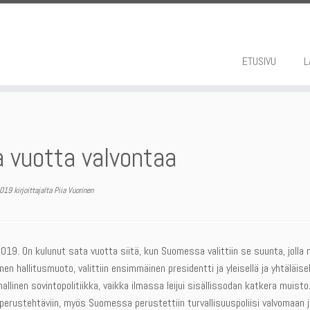
ETUSIVU
L
 vuotta valvontaa
2019
kirjoittajalta
Piia Vuorinen
019. On kulunut sata vuotta siitä, kun Suomessa valittiin se suunta, jolla
nen hallitusmuoto, valittiin ensimmäinen presidentti ja yleisellä ja yhtäläise
allinen sovintopolitiikka, vaikka ilmassa leijui sisällissodan katkera muis
 perustehtäviin, myös Suomessa perustettiin turvallisuuspoliisi valvomaan 