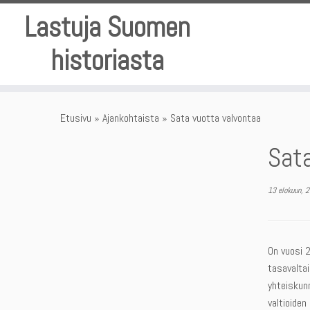
Skip
Lastuja Suomen
to
content
historiasta
Etusivu
»
Ajankohtaista
»
Sata vuotta valvontaa
Sata
13 elokuun, 
On vuosi 2
tasavaltai
yhteiskunn
valtioiden