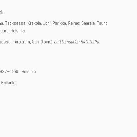
nki.
a. Teoksessa: Krekola, Joni; Parikka, Raimo; Saarela, Tauno
eura, Helsinki.
sessa: Forström, Sari (toim.)
Laittomuuden laitateillä:
937–1945. Helsinki.
Helsinki.