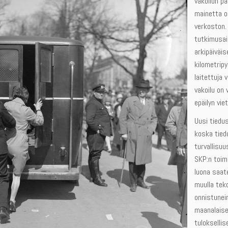
vakoilun p
mainetta o
verkoston
tutkimusai
arkipäiväis
kilometripy
laitettuja 
vakoilu on 
epäilyn vi
Uusi tiedus
koska tied
turvallisu
SKP:n toim
luona saat
muulla teko
onnistuneim
maanalaise
tulokselli