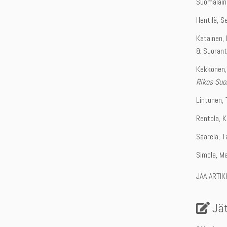
Suomalain
Hentilä, 
Katainen, 
& Suorant
Kekkonen,
Rikos Suo
Lintunen, 
Rentola, 
Saarela, 
Simola, Ma
JAA ARTIK
Jä