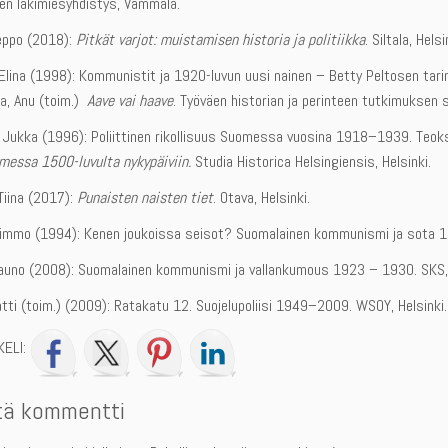
en lakimiesyhdistys, Vammala.
Seppo (2018):
Pitkät varjot: muistamisen historia ja politiikka
. Siltala, Helsi
Elina (1998): Kommunistit ja 1920-luvun uusi nainen – Betty Peltosen tarin
a, Anu (toim.)
Aave vai haave
. Työväen historian ja perinteen tutkimuksen s
 Jukka (1996): Poliittinen rikollisuus Suomessa vuosina 1918–1939. Teok
messa 1500-luvulta nykypäiviin.
Studia Historica Helsingiensis, Helsinki.
Tiina (2017):
Punaisten naisten tiet
. Otava, Helsinki.
Kimmo (1994): Kenen joukoissa seisot? Suomalainen kommunismi ja sota 1
Tauno (2008): Suomalainen kommunismi ja vallankumous 1923 – 1930. SKS, 
tti (toim.) (2009): Ratakatu 12. Suojelupoliisi 1949–2009. WSOY, Helsinki.
KELI:
tä kommentti