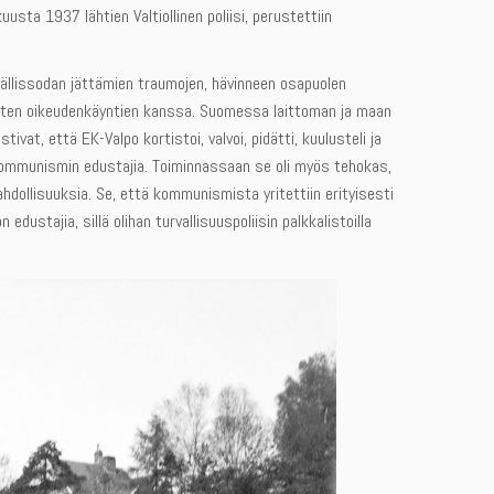
uusta 1937 lähtien Valtiollinen poliisi, perustettiin
sisällissodan jättämien traumojen, hävinneen osapuolen
tisten oikeudenkäyntien kanssa. Suomessa laittoman ja maan
at, että EK-Valpo kortistoi, valvoi, pidätti, kuulusteli ja
kommunismin edustajia. Toiminnassaan se oli myös tehokas,
hdollisuuksia. Se, että kommunismista yritettiin erityisesti
dustajia, sillä olihan turvallisuuspoliisin palkkalistoilla