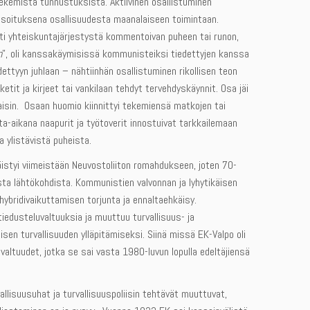
tekemistä tunnustuksista. Aktiivinen osallistuminen
osoituksena osallisuudesta maanalaiseen toimintaan.
ti yhteiskuntajärjestystä kommentoivan puheen tai runon,
n
”, oli kanssakäymisissä kommunisteiksi tiedettyjen kanssa
dettyyn juhlaan – nähtiinhän osallistuminen rikollisen teon
ketit ja kirjeet tai vankilaan tehdyt tervehdyskäynnit. Osa jäi
kaisin. Osaan huomio kiinnittyi tekemiensä matkojen tai
ta-aikana naapurit ja työtoverit innostuivat tarkkailemaan
a ylistävistä puheista.
styi viimeistään Neuvostoliiton romahdukseen, joten 70-
ista lähtökohdista. Kommunistien valvonnan ja lyhytikäisen
 hybridivaikuttamisen torjunta ja ennaltaehkäisy.
iedusteluvaltuuksia ja muuttuu turvallisuus- ja
sen turvallisuuden ylläpitämiseksi. Siinä missä EK-Valpo oli
valtuudet, jotka se sai vasta 1980-luvun lopulla edeltäjiensä
allisuusuhat ja turvallisuuspoliisin tehtävät muuttuvat,