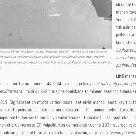
oli uskott
monen tover
Vuonna 193
tuli näin 
palkkioksi 
kuulustelup
kuulusteluj
aa naista talteen mustaan maijaan ”Punaisen päivän” mielenosoituksessa vuonna
i erilaisiin mielenosoituksiin sekä epäonnistuneisiin mielenosoitusyrityksiin
sairaaloine
a merkittiin ylös ja otettiin toisinaan kuultavaksi EK-Valpoon. Kuva: Aarne Pietinen,
puuhailuis
o.
Mitä mahta
uolelle, soittaisin asunnon 44 D 64 ovikelloa ja kysyisin ”
miten algebran opi
enkiintoista
”, mikä oli SKP:n majoituspaikkana toimineen asunnon tunnuks
019. Digitalisaation myötä valtiorikokselliset eivät mahdollisesti käy tiput
an kuljeta painavia painokirjaisimia salaisten lehtien painamiseksi. Turvallisuu
ioperiaatteiden vastaisesti pyri vaikuttamaan tuomioistuinten päätöksiin. La
en ei ollut vierasta EK-Valpolle: Kun esimerkiksi vuonna 1934 suureen vakoi
uspoliisin johtoa, otti se yhteyttä kanneviskaaliin, että tämä
”vaikkapa vain