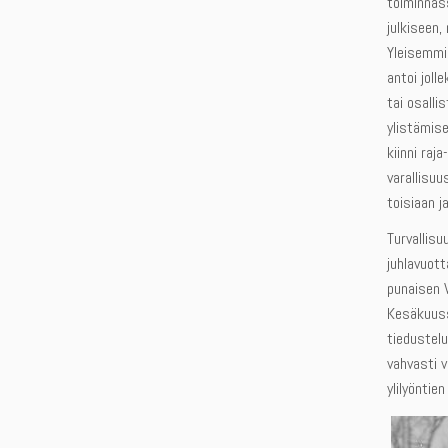
toiminnass
julkiseen
Yleisemmi
antoi joll
tai osalli
ylistämise
kiinni raj
varallisuu
toisiaan j
Turvallis
juhlavuott
punaisen V
Kesäkuussa
tiedustelu
vahvasti v
ylilyöntien