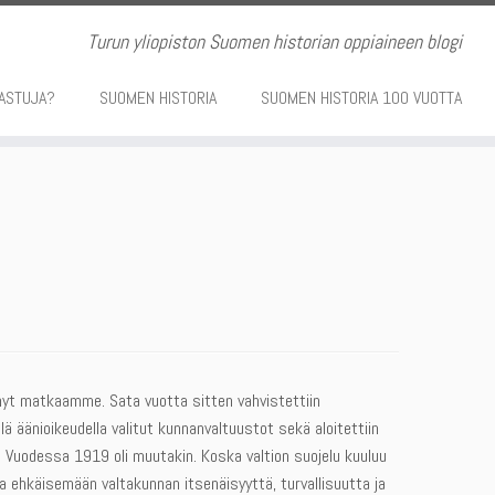
Turun yliopiston Suomen historian oppiaineen blogi
ASTUJA?
SUOMEN HISTORIA
SUOMEN HISTORIA 100 VUOTTA
 nyt matkaamme. Sata vuotta sitten vahvistettiin
llä äänioikeudella valitut kunnanvaltuustot sekä aloitettiin
to. Vuodessa 1919 oli muutakin. Koska valtion suojelu kuuluu
ja ehkäisemään valtakunnan itsenäisyyttä, turvallisuutta ja