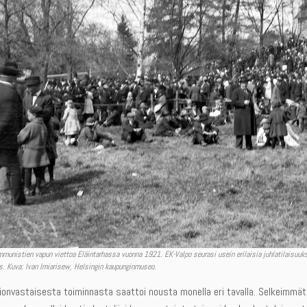
munistien vapun viettoa Eläintarhassa vuonna 1921. EK-Valpo seurasi usein erilaisia juhlatilaisuuks
s. Kuva: Ivan Imiarisew, Helsingin kaupunginmuseo.
tionvastaisesta toiminnasta saattoi nousta monella eri tavalla. Selkeimmät 