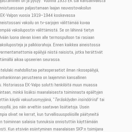
aljastaminen on ja pysyy. Vuonna 1933 EK sai kansainvälistä
nnistuessaan paljastamaan laajan neuvostovakoilun
. EK-Valpon vuosia 1919–1944 koskevassa
neistossani vakoilu on tv-sarjojen välittämää kuvaa
empää vakoilupostin välittämistä. Se on lähinnä tietyn
lvään luona olevan kiven alle termospulloon tai rasiaan
vakoiluposteja ja palkkiorahoja. Ennen kaikkea aineistossa
varmentamattomia epäilyjä niistä naisista, jotka herättivät
ettämällä aikaa upseerien seurassa.
telulaki mahdollistaa peiteoperaatiot ilman rikosepäilyjä,
onhankinnan perusteena on laajemmin kansallinen
us. Historiassa EK-Valpo solutti henkilöitä muun muassa
intaan, minkä lisäksi maanalaisesta toiminnasta epäiltyjen
ettiin käydä vakuutusmyyjänä, ”
Teräsköyden insinöörinä
” tai
syyllä, jos näin arveltiin saatavan lisätietoja. Usein
pia olivat ne kerrat, kun turvallisuuspoliisille päätyneitä
n toiminnan salaisia tunnuksia onnistuttiin käyttämään
sesti. Kun etsivän esiintyminen maanalaisen SKP:n toimijana