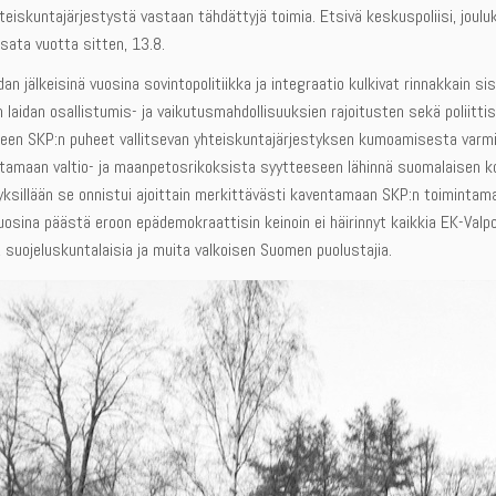
yhteiskuntajärjestystä vastaan tähdättyjä toimia. Etsivä keskuspoliisi, jouluk
 sata vuotta sitten, 13.8.
dan jälkeisinä vuosina sovintopolitiikka ja integraatio kulkivat rinnakkain 
laidan osallistumis- ja vaikutusmahdollisuuksien rajoitusten sekä poliit
neen SKP:n puheet vallitsevan yhteiskuntajärjestyksen kumoamisesta varmistiv
ttamaan valtio- ja maanpetosrikoksista syytteeseen lähinnä suomalaisen 
tyksillään se onnistui ajoittain merkittävästi kaventamaan SKP:n toimintama
uosina päästä eroon epädemokraattisin keinoin ei häirinnyt kaikkia EK-Valpon e
, suojeluskuntalaisia ja muita valkoisen Suomen puolustajia.