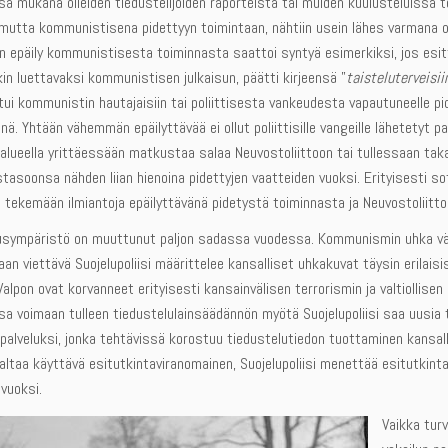
a mukana olleiden tiedustelijoiden raporteista tai muiden kuulusteluissa 
, mutta kommunistisena pidettyyn toimintaan, nähtiin usein lähes varmana 
n epäily kommunistisesta toiminnasta saattoi syntyä esimerkiksi, jos esit
ekin luettavaksi kommunistisen julkaisun, päätti kirjeensä ”
taisteluterveisii
stui kommunistin hautajaisiin tai poliittisesta vankeudesta vapautuneelle pi
nä. Yhtään vähemmän epäilyttävää ei ollut poliittisille vangeille lähetetyt pa
a-alueella yrittäessään matkustaa salaa Neuvostoliittoon tai tullessaan ta
stasoonsa nähden liian hienoina pidettyjen vaatteiden vuoksi. Erityisesti so
a tekemään ilmiantoja epäilyttävänä pidetystä toiminnasta ja Neuvostoliitto
uusympäristö on muuttunut paljon sadassa vuodessa. Kommunismin uhka väi
aan viettävä Suojelupoliisi määrittelee kansalliset uhkakuvat täysin erilais
alpon ovat korvanneet erityisesti kansainvälisen terrorismin ja valtiollisen
 voimaan tulleen tiedustelulainsäädännön myötä Suojelupoliisi saa uusia t
palveluksi, jonka tehtävissä korostuu tiedustelutiedon tuottaminen kansalli
altaa käyttävä esitutkintaviranomainen, Suojelupoliisi menettää esitutkinta
 vuoksi.
Vaikka turv