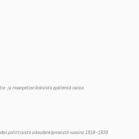
ltio- ja maanpetosrikoksista epäilemiä naisia.
euden poliittisista oikeudenkäynneistä vuosina 1918–1939
.