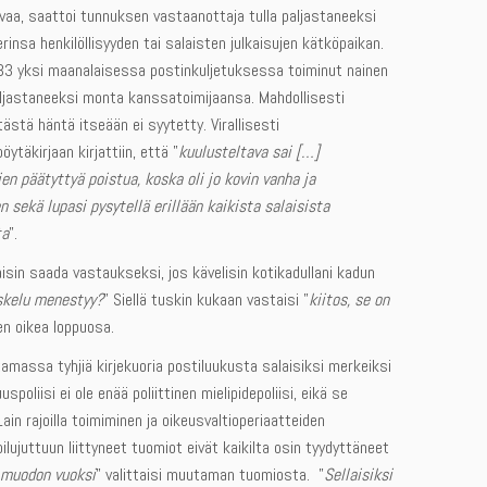
avaa, saattoi tunnuksen vastaanottaja tulla paljastaneeksi
insa henkilöllisyyden tai salaisten julkaisujen kätköpaikan.
3 yksi maanalaisessa postinkuljetuksessa toiminut nainen
paljastaneeksi monta kanssatoimijaansa. Mahdollisesti
tästä häntä itseään ei syytetty. Virallisesti
öytäkirjaan kirjattiin, että ”
kuulusteltava sai […]
en päätyttyä poistua, koska oli jo kovin vanha ja
n sekä lupasi pysytellä erillään kaikista salaisista
ta
”.
isin saada vastaukseksi, jos kävelisin kotikadullani kadun
skelu menestyy?
” Siellä tuskin kukaan vastaisi ”
kiitos, se on
en oikea loppuosa.
tamassa tyhjiä kirjekuoria postiluukusta salaisiksi merkeiksi
spoliisi ei ole enää poliittinen mielipidepoliisi, eikä se
in rajoilla toimiminen ja oikeusvaltioperiaatteiden
lujuttuun liittyneet tuomiot eivät kaikilta osin tyydyttäneet
 muodon vuoksi
” valittaisi muutaman tuomiosta. ”
Sellaisiksi