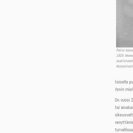
Poliisi korj
1929. Monest
osallistuneit
Museovirast
toisella p
hyvin miel
On vuosi 2
tai ainaka
oikeusvalt
venyttämin
turvallisu