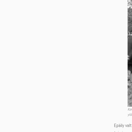
Kom
ylö
Epäily val