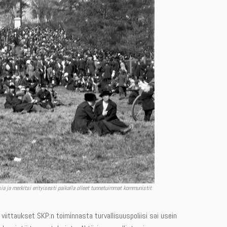
ia ja merkitsi erityisesti paikalla olleet tunnetuimmat kommunistit
viittaukset SKP:n toiminnasta turvallisuuspoliisi sai usein