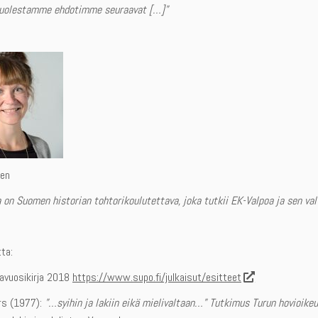
puolestamme ehdotimme seuraavat […]”
nen
a on Suomen historian tohtorikoulutettava, joka tutkii EK-Valpoa ja sen va
tta:
lavuosikirja 2018
https://www.supo.fi/julkaisut/esitteet
ars (1977):
”…syihin ja lakiin eikä mielivaltaan…” Tutkimus Turun hovioik