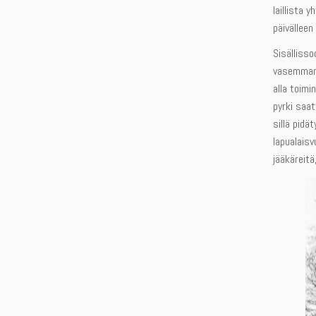
laillista 
päivälleen
Sisällisso
vasemman 
alla toimi
pyrki saa
sillä pidä
lapualaisv
jääkäreitä