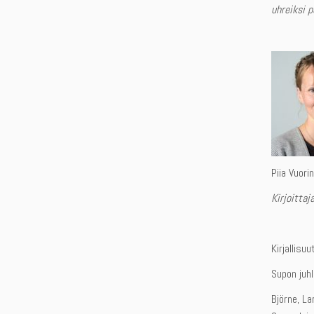
uhreiksi 
Piia Vuori
Kirjoittaj
Kirjallisuu
Supon juh
Björne, L