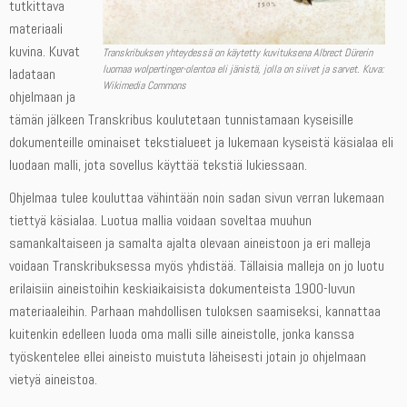
tutkittava
materiaali
kuvina. Kuvat
Transkribuksen yhteydessä on käytetty kuvituksena Albrect Dürerin
luomaa wolpertinger-olentoa eli jänistä, jolla on siivet ja sarvet. Kuva:
ladataan
Wikimedia Commons
ohjelmaan ja
tämän jälkeen Transkribus koulutetaan tunnistamaan kyseisille
dokumenteille ominaiset tekstialueet ja lukemaan kyseistä käsialaa eli
luodaan malli, jota sovellus käyttää tekstiä lukiessaan.
Ohjelmaa tulee kouluttaa vähintään noin sadan sivun verran lukemaan
tiettyä käsialaa. Luotua mallia voidaan soveltaa muuhun
samankaltaiseen ja samalta ajalta olevaan aineistoon ja eri malleja
voidaan Transkribuksessa myös yhdistää. Tällaisia malleja on jo luotu
erilaisiin aineistoihin keskiaikaisista dokumenteista 1900-luvun
materiaaleihin. Parhaan mahdollisen tuloksen saamiseksi, kannattaa
kuitenkin edelleen luoda oma malli sille aineistolle, jonka kanssa
työskentelee ellei aineisto muistuta läheisesti jotain jo ohjelmaan
vietyä aineistoa.