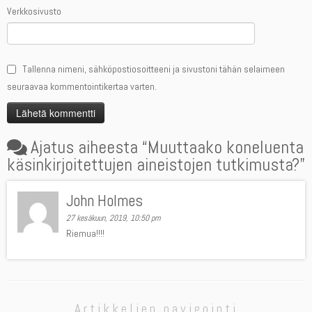
Verkkosivusto
Tallenna nimeni, sähköpostiosoitteeni ja sivustoni tähän selaimeen
seuraavaa kommentointikertaa varten.
Ajatus aiheesta “
Muuttaako koneluenta
käsinkirjoitettujen aineistojen tutkimusta?
”
John Holmes
27 kesäkuun, 2019, 10:50 pm
Riemua!!!!
Artikkelien navigointi