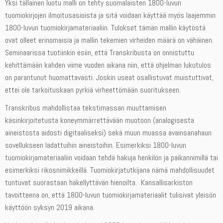
Yksi tällainen luotu malli on tehty suomalaisten 1800-luvun
tuomiokirjojen ilmoitusasioista ja sitä voidaan käyttää myös laajemmin
1800-luvun tuomiokirjamateriaaliin. Tulokset tämän mallin käytöstä
ovat olleet erinomaisia ja mallin tekemien virheiden määrä on vähäinen.
Seminaarissa tuotiinkin esiin, että Transkribusta on onnistuttu
kehittämään kahden viime vuoden aikana niin, että ohjelman lukutulos
on parantunut huomattavasti. Joskin useat osallistuvat muistuttivat,
ettei ole tarkoituskaan pyrkiä virheettömään suoritukseen.
Transkribus mahdollistaa tekstimassan muuttamisen
käsinkirjoitetusta koneymmärrettävään muotoon (analogisesta
aineistosta aidosti digitaaliseksi) sekä muun muassa avainsanahaun
sovellukseen ladattuihin aineistoihin. Esimerkiksi 1800-luvun
tuomiokirjamateriaaliin voidaan tehdä hakuja henkilön ja paikannimillä tai
esimerkiksi rikosnimikkeillä. Tuomiokirjatutkijana nämä mahdollisuudet
tuntuvat suorastaan häkellyttävän hienoilta. Kansallisarkiston
tavoitteena on, että 1800-luvun tuomiokirjamateriaalit tulisivat yleisön
käyttöön syksyn 2019 aikana.