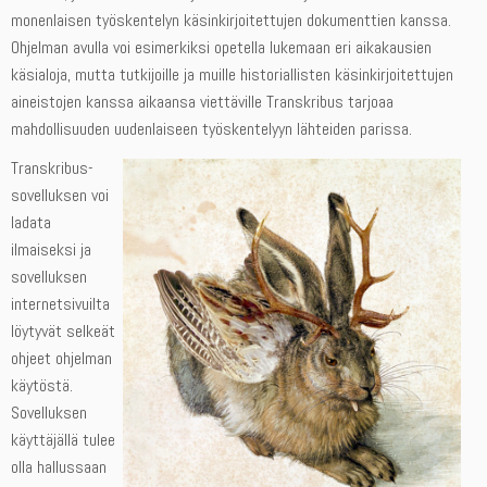
monenlaisen työskentelyn käsinkirjoitettujen dokumenttien kanssa.
Ohjelman avulla voi esimerkiksi opetella lukemaan eri aikakausien
käsialoja, mutta tutkijoille ja muille historiallisten käsinkirjoitettujen
aineistojen kanssa aikaansa viettäville Transkribus tarjoaa
mahdollisuuden uudenlaiseen työskentelyyn lähteiden parissa.
Transkribus-
sovelluksen voi
ladata
ilmaiseksi ja
sovelluksen
internetsivuilta
löytyvät selkeät
ohjeet ohjelman
käytöstä.
Sovelluksen
käyttäjällä tulee
olla hallussaan