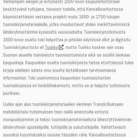
Vanhempien aikojen ja erityisesti 1600-luvun kaupunkihistoriaan
keskittyvänä tutkijana, toivoisin todella, että Kansallisarkistossa
käynnistettäisiin vastaava projekti myös 1600- ja 1700-lukujen
tuomiokirjamateriaaleille, jotka muodostavat yhden merkittävimmistä
lähderyhmistämme kyseisiltä vuosisadoilta. Tuomiokirjatutkimusta
1600-luvun osalta toki helpottaa jo pitkään käytössä ollut ja digitoitu
Tuomiokirjakortisto eli
Tuokko
, mutta Tuokko koskee vain osaa
Suomen alueella toimineista tuomioistuimista eikä se sisällä lainkaan
kaupunkeja. Kaupunkien osalta tuomiokirjoista tietoa etsittäessä tulee
kirjoja edelleen selata sivu sivulta löytääkseen tarvitsemansa
informaation. Toki useimmissa kaupunkien tuomioistuinten
tuomiokirjoissa on henkilöhakemisto, mutta se ei helpota tutkimusta
juurikaan.
Uuden ajan alun tuomiokirjamateriaalien vieminen Transkribukseen
mahdollistaisi tutkimuksen teon näillä aineistoilla entistä
monipuolisemmin ja tekisi tuomiokirjamateriaalista lähestyttävämmän
lähderyhmän opiskelijoille, tutkijoille ja sukututkijoille. Valitettavasti
suureksi kysymykseksi nousee tässäkin raha. Kansallisarkistossa