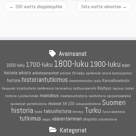
←
200 vuotta ylioppilasjuhlia
Sata vuotta valvontaa
→
Avainsanat
1800-luku
1900-luku
1700-luku
1600-luku
arjen
historia
arkisto
arkistoaineistot
etsivä keskuspoliisi
arkistot
EK-Valpo
epidemiat
historiantutkimus
historia
Kansallisarkisto
joulu
ilmastonmuutos
Köyhyys
Kaupunki
kirjoitustaito
konferenssi
koronavirus
kulttuuriperintö
lapsuus
lasten
maatalous
maataloushistoria
opiskelijaelämä
historia
Luostarinmäki
naishistoria
Suomen
rikokset
SH 100
perhehistoria
opiskelijat
sukupuolihistoria
historia
Turku
taloushistoria
terveys
taide
Turun akatemia
tutkimus
väärentäminen
yliopisto
vappu
yrityshistoria
Kategoriat