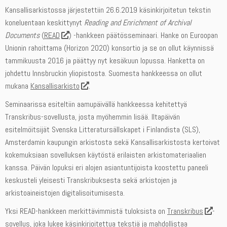
Kansallisarkistossa järjestettiin 26.6.2019 käsinkirjoitetun tekstin
koneluentaan keskittynyt
Reading and Enrichment of Archival
Documents
(
READ
) -hankkeen päätösseminaari. Hanke on Euroopan
Unionin rahoittama (Horizon 2020) konsortio ja se on ollut käynnissä
tammikuusta 2016 ja päättyy nyt kesäkuun lopussa. Hanketta on
johdettu Innsbruckin yliopistosta. Suomesta hankkeessa on ollut
mukana
Kansallisarkisto
.
Seminaarissa esiteltiin aamupäivällä hankkeessa kehitettyä
Transkribus-sovellusta, josta myöhemmin lisää. Iltapäivän
esitelmöitsijät Svenska Litteratursällskapet i Finlandista (SLS),
Amsterdamin kaupungin arkistosta sekä Kansallisarkistosta kertoivat
kokemuksiaan sovelluksen käytöstä erilaisten arkistomateriaalien
kanssa. Päivän lopuksi eri alojen asiantuntijoista koostettu paneeli
keskusteli yleisesti Transkribuksesta sekä arkistojen ja
arkistoaineistojen digitalisoitumisesta.
Yksi READ-hankkeen merkittävimmistä tuloksista on
Transkribus
-
sovellus, joka lukee käsinkirjoitettua tekstiä ja mahdollistaa