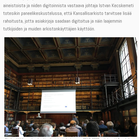
aineistoista ja niiden digitoinnista vastaava johtaja Istvan Kecskemeti
totesikin paneelikeskustelussa, että Kansallisarkisto tarvitsee lisää
rahoitusta, jotta asiakirjoja saadaan digitoitua ja näin laajemmin
tutkijoiden ja muiden arkistonkäyttäjien käyttöön.