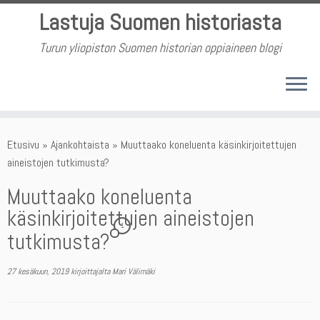
Skip
Lastuja Suomen historiasta
to
content
Turun yliopiston Suomen historian oppiaineen blogi
Etusivu
»
Ajankohtaista
»
Muuttaako koneluenta käsinkirjoitettujen
aineistojen tutkimusta?
Muuttaako koneluenta
käsinkirjoitettujen aineistojen
1
tutkimusta?
27 kesäkuun, 2019
kirjoittajalta
Mari Välimäki