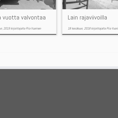
a vuotta valvontaa
Lain rajaviivoilla
un, 2019
kirjoittajalta
Piia Vuorinen
18 kesäkuun, 2018
kirjoittajalta
Piia Vuori