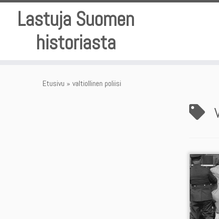
Skip
Lastuja Suomen
to
content
historiasta
Etusivu
»
valtiollinen poliisi