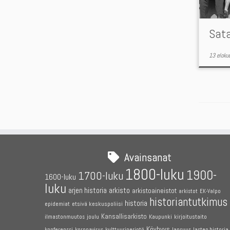
Sat
13 eloku
Avainsanat
1800-luku
1900-
1700-luku
1600-luku
luku
arjen historia
arkisto
arkistoaineistot
arkistot
EK-Valpo
historiantutkimus
historia
etsivä keskuspoliisi
epidemiat
Kansallisarkisto
joulu
Kaupunki
kirjoitustaito
ilmastonmuutos
Köyhyys
konferenssi
koronavirus
kulttuuriperintö
lapsuus
lasten historia