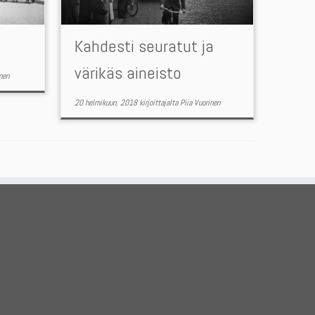
Kahdesti seuratut ja
värikäs aineisto
nen
20 helmikuun, 2018
kirjoittajalta
Piia Vuorinen