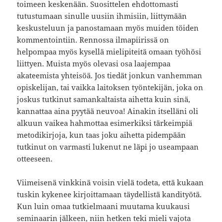
toimeen keskenään. Suosittelen ehdottomasti
tutustumaan sinulle uusiin ihmisiin, liittymään
keskusteluun ja panostamaan myös muiden töiden
kommentointiin. Rennossa ilmapiirissä on
helpompaa myös kysellä mielipiteitä omaan työhösi
liittyen. Muista myös olevasi osa laajempaa
akateemista yhteisöä. Jos tiedät jonkun vanhemman
opiskelijan, tai vaikka laitoksen työntekijän, joka on
joskus tutkinut samankaltaista aihetta kuin sinä,
kannattaa aina pyytää neuvoa! Ainakin itselläni oli
alkuun vaikea hahmottaa esimerkiksi tärkeimpiä
metodikirjoja, kun taas joku aihetta pidempään
tutkinut on varmasti lukenut ne läpi jo useampaan
otteeseen.
Viimeisenä vinkkinä voisin vielä todeta, että kukaan
tuskin kykenee kirjoittamaan täydellistä kandityötä.
Kun luin omaa tutkielmaani muutama kuukausi
seminaarin jälkeen, niin hetken teki mieli vajota