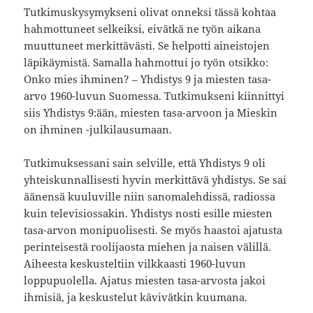
Tutkimuskysymykseni olivat onneksi tässä kohtaa
hahmottuneet selkeiksi, eivätkä ne työn aikana
muuttuneet merkittävästi. Se helpotti aineistojen
läpikäymistä. Samalla hahmottui jo työn otsikko:
Onko mies ihminen? – Yhdistys 9 ja miesten tasa-
arvo 1960-luvun Suomessa. Tutkimukseni kiinnittyi
siis Yhdistys 9:ään, miesten tasa-arvoon ja Mieskin
on ihminen -julkilausumaan.
Tutkimuksessani sain selville, että Yhdistys 9 oli
yhteiskunnallisesti hyvin merkittävä yhdistys. Se sai
äänensä kuuluville niin sanomalehdissä, radiossa
kuin televisiossakin. Yhdistys nosti esille miesten
tasa-arvon monipuolisesti. Se myös haastoi ajatusta
perinteisestä roolijaosta miehen ja naisen välillä.
Aiheesta keskusteltiin vilkkaasti 1960-luvun
loppupuolella. Ajatus miesten tasa-arvosta jakoi
ihmisiä, ja keskustelut kävivätkin kuumana.