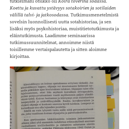
tutkielmani otsikko oli
Koira toverina sodassa.
Koettu ja kuvattu ystävyys sotakoirien ja sotilaiden
välillä talvi- ja jatkosodassa.
Tutkimusmenetelmistä
sovelsin luonnollisesti uutta sotahistoriaa, ja sen
lisäksi myös psykohistoriaa, muistitietotutkimusta ja
eläintutkimusta. Laadimme seminaarissa
tutkimussuunnitelmat, annoimme niistä
toisillemme vertaispalautetta ja sitten aloimme
kirjoittaa.