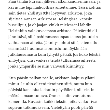
Pian tämän kurssin jälkeen alkoi kandiseminaari, ja
kävimme läpi mahdollisia aiheitamme. Tässä kohtaa
sain tietää Yhdistys 9:ltä löytyvän arkiston, joka
sijaitsee Kansan Arkistossa Helsingissä. Varasin
bussiliput, ja ohjaajan vinkit mielessäni lähdin
Helsinkiin valokuvaamaan arkistoa. Päiväretki oli
jännittävä, sillä pahimmassa tapauksessa joutuisin
vaihtamaan aihetta. Jännitys johtui siitä, etten ollut
etsinnästä huolimatta onnistunut löytämään
julkilausumasta kuin lyhyitä pätkiä. Jos koko tekstiä
ei löytyisi, olisi vaikeaa tehdä tutkielmaa aiheesta,
jonka ympärille se niin vahvasti kiinnittyy.
Kun pääsin paikan päälle, arkiston laajuus yllätti
minut. Luulin olleeni tietoinen siitä, mutta kun
pölyisiä kansioita ladottiin pöydälleni, oli tekstin
määrä lamaannuttava. Onneksi olin varautunut
kameralla. Kuvasin kaikki tekstit, jotka vaikuttivat
sopivan tutkimukseeni. Vietettyäni puoli päivää