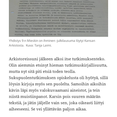
Yhdistys 9:n Mieskin on ihminen -julkilausuma löytyi Kansan
Arkistosta. Kuva: Tanja Laimi.
Arkistoreissuni jälkeen alkoi itse tutkimuksenteko.
Olin aiemmin etsinyt hieman tutkimuskirjallisuutta,
mutta nyt sitä piti etsiä toden teolla.
Sukupuolentutkimuksen opiskelusta oli hyötyä, sillä
löysin kirjoja myös sen puolelta. Samoihin aikoihin
kävin läpi myös valokuvaamani aineistot, ja tein
niistä muistiinpanot. Karsin pois suuren määrän
tekstiä, ja jätin jäljelle vain sen, joka oikeasti liittyi
aiheeseeni. Se vei yllättävän paljon aikaa.