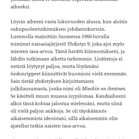
aiheeksi.
Löysin aiheeni vasta lukuvuoden alussa, kun aloitin
sukupuolentutkimuksen johdantokurssin.
Luennolla mainittiin Suomessa 1960-luvulla
toiminut naisasiajärjestö Yhdistys 9, joka ajoi myös
miesten tasa-arvoa. Tämä herätti kiinnostukseni, ja
lähdin tutkimaan aihetta tarkemmin. Lisätietoja ei
netistä löytynyt paljoa, mutta löytämäni
tiedonrippeet kiinnittivät huomioni vielä enemmän.
Sain tietää yhdistyksen kirjoittamasta
julkilausumasta, jonka nimi oli
Mieskin on ihminen
.
Se käsitteli muun muassa isyyslomaa. Kandiaiheeni
alkoi tässä kohtaa jalostua mielessäni, mutta siinä
oli vielä paljon aukkoja. Se oli täyskäännös
aikaisemmista ideoistani, sillä aikaisemmin olin
ajatellut tutkia naisten tasa-arvoa.