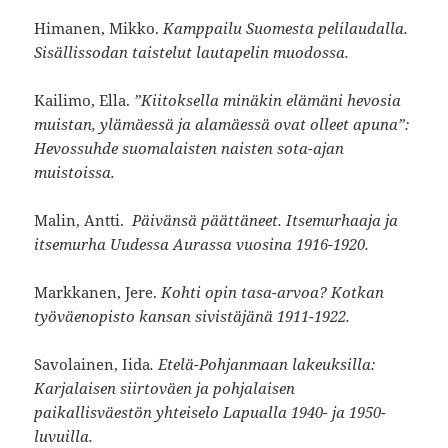
Himanen, Mikko.
Kamppailu Suomesta pelilaudalla.
Sisällissodan taistelut lautapelin muodossa.
Kailimo, Ella.
”
Kiitoksella minäkin elämäni hevosia
muistan, ylämäessä ja alamäessä ovat olleet apuna”:
Hevossuhde suomalaisten naisten sota-ajan
muistoissa.
Malin, Antti.
Päivänsä päättäneet. Itsemurhaaja ja
itsemurha Uudessa Aurassa vuosina 1916-1920.
Markkanen, Jere.
Kohti opin tasa-arvoa? Kotkan
työväenopisto kansan sivistäjänä 1911-1922.
Savolainen, Iida
. Etelä-Pohjanmaan lakeuksilla:
Karjalaisen siirtoväen ja pohjalaisen
paikallisväestön yhteiselo Lapualla 1940- ja 1950-
luvuilla.