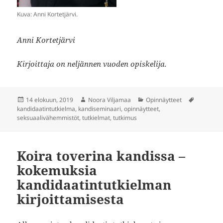
Kuva: Anni Kortetjärvi.
Anni Kortetjärvi
Kirjoittaja on neljännen vuoden opiskelija.
Julkaistu
Kirjoittaja
Kategoriat
Avainsan
14 elokuun, 2019
Noora Viljamaa
Opinnäytteet
kandidaatintutkielma
,
kandiseminaari
,
opinnäytteet
,
seksuaalivähemmistöt
,
tutkielmat
,
tutkimus
Koira toverina kandissa –
kokemuksia
kandidaatintutkielman
kirjoittamisesta