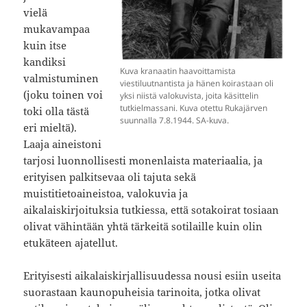
vielä
mukavampaa
kuin itse
kandiksi
Kuva kranaatin haavoittamista
valmistuminen
viestiluutnantista ja hänen koirastaan oli
(joku toinen voi
yksi niistä valokuvista, joita käsittelin
tutkielmassani. Kuva otettu Rukajärven
toki olla tästä
suunnalla 7.8.1944. SA-kuva.
eri mieltä).
Laaja aineistoni
tarjosi luonnollisesti monenlaista materiaalia, ja
erityisen palkitsevaa oli tajuta sekä
muistitietoaineistoa, valokuvia ja
aikalaiskirjoituksia tutkiessa, että sotakoirat tosiaan
olivat vähintään yhtä tärkeitä sotilaille kuin olin
etukäteen ajatellut.
Erityisesti aikalaiskirjallisuudessa nousi esiin useita
suorastaan kaunopuheisia tarinoita, jotka olivat