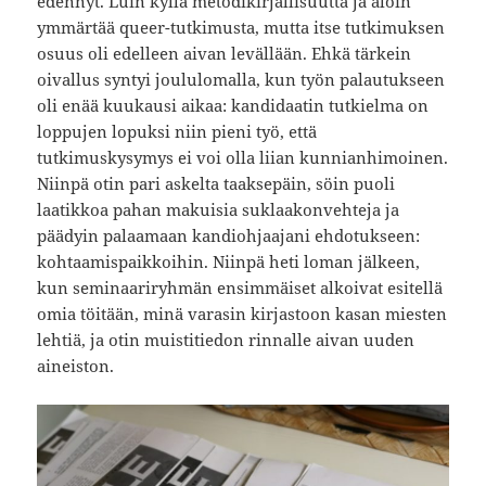
edennyt. Luin kyllä metodikirjallisuutta ja aloin
ymmärtää queer-tutkimusta, mutta itse tutkimuksen
osuus oli edelleen aivan levällään. Ehkä tärkein
oivallus syntyi joululomalla, kun työn palautukseen
oli enää kuukausi aikaa: kandidaatin tutkielma on
loppujen lopuksi niin pieni työ, että
tutkimuskysymys ei voi olla liian kunnianhimoinen.
Niinpä otin pari askelta taaksepäin, söin puoli
laatikkoa pahan makuisia suklaakonvehteja ja
päädyin palaamaan kandiohjaajani ehdotukseen:
kohtaamispaikkoihin. Niinpä heti loman jälkeen,
kun seminaariryhmän ensimmäiset alkoivat esitellä
omia töitään, minä varasin kirjastoon kasan miesten
lehtiä, ja otin muistitiedon rinnalle aivan uuden
aineiston.