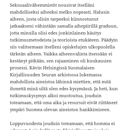
Seksuaalivähemmistöt nousivat itselläni
mahdolliseksi aiheeksi melko nopeasti. Halusin
aiheen, josta olisin tarpeeksi kiinnostunut
jatkaakseni vähintään samalla aihepiirillä graduun,
jotta minulla olisi edes jonkinlainen käsitys
tutkimusmetodeista ja teorioista etukäteen. Päädyin
siis valitsemaan itselleni opiskelujen ulkopuolella
tärkeän aiheen. Vaikka aiheenvalinta itsessään ei
kestänyt pitkään, sen rajaaminen oli kuukausien
prosessi. Kävin Helsingissä Suomalaisen
Kirjallisuuden Seuran arkistossa lukemassa
mahdollista aineistoa lähinnä miettien, että mitä
ihmettä minä siltä olen edes kysymässä. Ja heti, kun
tutkimuskysymys alkoi muotoutua, jouduin
toteamaan, että oma aika ja resurssit eivät riittäneet
ympäri Suomea olevan aineiston hankkimiseen.
Loppuvuodesta jouduin toteamaan, että homma ei