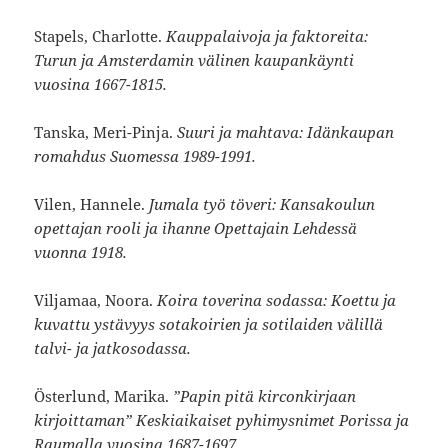
Stapels, Charlotte.
Kauppalaivoja ja faktoreita:
Turun ja Amsterdamin välinen kaupankäynti
vuosina 1667-1815.
Tanska, Meri-Pinja.
Suuri ja mahtava: Idänkaupan
romahdus Suomessa 1989-1991.
Vilen, Hannele.
Jumala työ töveri: Kansakoulun
opettajan rooli ja ihanne Opettajain Lehdessä
vuonna 1918.
Viljamaa, Noora.
Koira toverina sodassa: Koettu ja
kuvattu ystävyys sotakoirien ja sotilaiden välillä
talvi- ja jatkosodassa.
Österlund, Marika.
”Papin pitä kirconkirjaan
kirjoittaman” Keskiaikaiset pyhimysnimet Porissa ja
Raumalla vuosina 1687-1697.