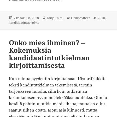
Julkaistu
Kirjoittaja
Kategoriat
Avainsanat
7 kesäkuun, 2018
Tanja Laimi
Opinnäytteet
2018
,
kandidaatintutkielma
Onko mies ihminen? –
Kokemuksia
kandidaatintutkielman
kirjoittamisesta
Kun minua pyydettiin kirjoittamaan Historifriikkiin
teksti kandintutkielman tekemisestä, tartuin
tarjoukseen innolla, sillä koin tutkielman
kirjoittamisen hyvin mielekkääksi puuhaksi. Olin jo
kesällä pohtinut tutkielmani aihetta, mutta en ollut
saanut siihen otetta. Moni asia kiinnosti, mutta
yksikään niistä ei tuntunut sopivalta tutkielman