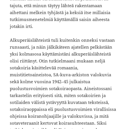
tajuta, että minun täytyy lähteä rakentamaan
aihettani melkein tyhjästä ja keksiä itse millaisia
tutkimusmenetelmiä käyttämällä saisin aiheesta
jotakin irti.
Alkuperäislähteistä tuli kuitenkin onneksi vastaan
runsaasti, ja näin jälkikäteen ajatellen pelkästään
yksi kolmasosa käyttämistäni alkuperäislähteistä
olisi riittänyt. Otin tutkielmaani mukaan neljä
sotakoiria käsittelevää romaania,
muistitietoaineistoa, SA-kuva-arkiston valokuvia
sekä kolme vuosina 1942–45 julkaistua
puolustusvoimien sotakoiraopasta. Aineistossani
tarkastelin erityisesti sitä, miten sotakoirien ja
sotilaiden välistä ystävyyttä kuvataan teksteissä,
sotakoiraoppaissa eli puolustusvoimien virallisissa
ohjeissa koiranohjaajille ja valokuvissa, ja mitä
sotaveteraanit kertovat koirasuhteestaan. Siksi