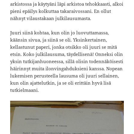
arkistossa ja käytyäni läpi arkistoa tehokkaasti, alkoi
pieni epäilys kolkuttaa takaraivossani. En ollut
nähnyt vilaustakaan julkilausumasta.
Juuri siinä kohtaa, kun olin jo luovuttamassa,
käänsin sivua, ja siinä se oli. Yksinkertainen,
kellastunut paperi, jonka otsikko oli juuri se mitä
etsin. Koko julkilausuma, täydellisenä! Onneksi olin
yksin tutkijanhuoneessa, sillä olisin todennäköisesti
häirinnyt muita ilonvingahduksieni kanssa. Nopean
lukemisen perusteella lausuma oli juuri sellainen,
kun olin ajattelutkin, ja se oli erittäin hyvä lisä
tutkielmaani.