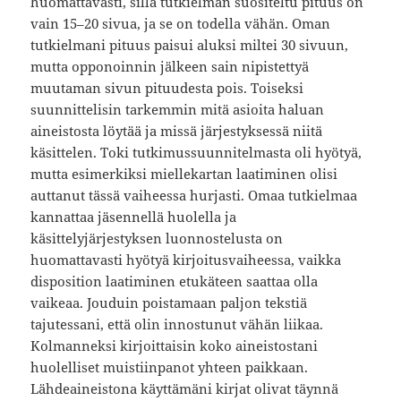
huomattavasti, sillä tutkielman suositeltu pituus on
vain 15–20 sivua, ja se on todella vähän. Oman
tutkielmani pituus paisui aluksi miltei 30 sivuun,
mutta opponoinnin jälkeen sain nipistettyä
muutaman sivun pituudesta pois. Toiseksi
suunnittelisin tarkemmin mitä asioita haluan
aineistosta löytää ja missä järjestyksessä niitä
käsittelen. Toki tutkimussuunnitelmasta oli hyötyä,
mutta esimerkiksi miellekartan laatiminen olisi
auttanut tässä vaiheessa hurjasti. Omaa tutkielmaa
kannattaa jäsennellä huolella ja
käsittelyjärjestyksen luonnostelusta on
huomattavasti hyötyä kirjoitusvaiheessa, vaikka
disposition laatiminen etukäteen saattaa olla
vaikeaa. Jouduin poistamaan paljon tekstiä
tajutessani, että olin innostunut vähän liikaa.
Kolmanneksi kirjoittaisin koko aineistostani
huolelliset muistiinpanot yhteen paikkaan.
Lähdeaineistona käyttämäni kirjat olivat täynnä