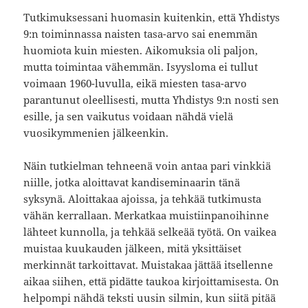
Tutkimuksessani huomasin kuitenkin, että Yhdistys
9:n toiminnassa naisten tasa-arvo sai enemmän
huomiota kuin miesten. Aikomuksia oli paljon,
mutta toimintaa vähemmän. Isyysloma ei tullut
voimaan 1960-luvulla, eikä miesten tasa-arvo
parantunut oleellisesti, mutta Yhdistys 9:n nosti sen
esille, ja sen vaikutus voidaan nähdä vielä
vuosikymmenien jälkeenkin.
Näin tutkielman tehneenä voin antaa pari vinkkiä
niille, jotka aloittavat kandiseminaarin tänä
syksynä. Aloittakaa ajoissa, ja tehkää tutkimusta
vähän kerrallaan. Merkatkaa muistiinpanoihinne
lähteet kunnolla, ja tehkää selkeää työtä. On vaikea
muistaa kuukauden jälkeen, mitä yksittäiset
merkinnät tarkoittavat. Muistakaa jättää itsellenne
aikaa siihen, että pidätte taukoa kirjoittamisesta. On
helpompi nähdä teksti uusin silmin, kun siitä pitää