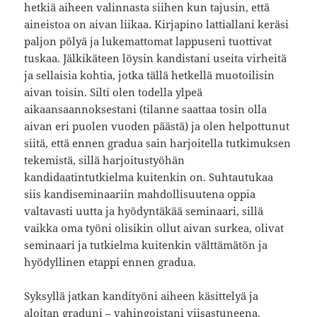
hetkiä aiheen valinnasta siihen kun tajusin, että
aineistoa on aivan liikaa. Kirjapino lattiallani keräsi
paljon pölyä ja lukemattomat lappuseni tuottivat
tuskaa. Jälkikäteen löysin kandistani useita virheitä
ja sellaisia kohtia, jotka tällä hetkellä muotoilisin
aivan toisin. Silti olen todella ylpeä
aikaansaannoksestani (tilanne saattaa tosin olla
aivan eri puolen vuoden päästä) ja olen helpottunut
siitä, että ennen gradua sain harjoitella tutkimuksen
tekemistä, sillä harjoitustyöhän
kandidaatintutkielma kuitenkin on. Suhtautukaa
siis kandiseminaariin mahdollisuutena oppia
valtavasti uutta ja hyödyntäkää seminaari, sillä
vaikka oma työni olisikin ollut aivan surkea, olivat
seminaari ja tutkielma kuitenkin välttämätön ja
hyödyllinen etappi ennen gradua.
Syksyllä jatkan kandityöni aiheen käsittelyä ja
aloitan graduni – vahingoistani viisastuneena.