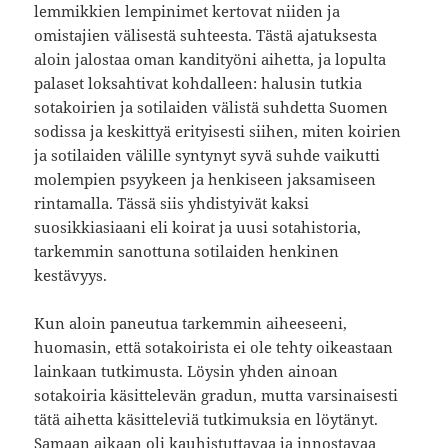
lemmikkien lempinimet kertovat niiden ja
omistajien välisestä suhteesta. Tästä ajatuksesta
aloin jalostaa oman kandityöni aihetta, ja lopulta
palaset loksahtivat kohdalleen: halusin tutkia
sotakoirien ja sotilaiden välistä suhdetta Suomen
sodissa ja keskittyä erityisesti siihen, miten koirien
ja sotilaiden välille syntynyt syvä suhde vaikutti
molempien psyykeen ja henkiseen jaksamiseen
rintamalla. Tässä siis yhdistyivät kaksi
suosikkiasiaani eli koirat ja uusi sotahistoria,
tarkemmin sanottuna sotilaiden henkinen
kestävyys.
Kun aloin paneutua tarkemmin aiheeseeni,
huomasin, että sotakoirista ei ole tehty oikeastaan
lainkaan tutkimusta. Löysin yhden ainoan
sotakoiria käsittelevän gradun, mutta varsinaisesti
tätä aihetta käsitteleviä tutkimuksia en löytänyt.
Samaan aikaan oli kauhistuttavaa ja innostavaa