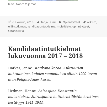
Kuva: Noora Viljamaa
Julkaistu
Kirjoittaja
Kategoriat
Avainsanat
6 elokuun, 2018
Tanja Laimi
Opinnäytteet
arkisto
,
eläintutkimus
,
kandidaatintutkielma
,
muistitieto
,
opinnäytteet
,
sotahistoria
Kandidaatintutkielmat
lukuvuonna 2017 – 2018
Harkas, Janne.
Kaukana kotoa: Kulttuurien
kohtaaminen kahden suomalaisen silmin 1900-luvun
alun Pohjois-Amerikassa.
Hedman, Hannu.
Sairasjuna Konstantin
muisteluissa: Sairasjunien hoitohenkilöstön henkinen
kestävyys 1941–1944.