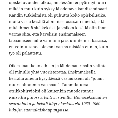
opiskeluvuoden alkua, mielessäni ei pyörinyt juuri
mikään muu kuin syksyllä odottava kandiseminaari.
Kandin tutkielmista oli puhuttu koko opiskeluaika,
mutta vasta kesällä aloin itse tosissani miettiä, että
mitä ihmettä sitä keksisi. Ja vaikka kesällä olin ihan
varma siitä, että kävelisin ensimmäiseen
tapaamiseen aihe valmiina ja suunnitelmat kasassa,
en voinut sanoa olevani varma mistään ennen, kuin
työ oli palautettu.
Oikeastaan koko aiheen ja lähdemateriaalin valinta
oli minulle yhtä vuoristorataa. Ensimmäisellä
kerralla aiheita kysyttäessä vastaukseni oli ”jotain
nuorisohommia varmaan”. Tammikuussa
otsikkohirviöksi oli kuitenkin muodostunut
Katseilta piilossa, lehtien sivuilla. Homoseksuaalien
seuranhaku ja heistä käyty keskustelu 1950–1960-
lukujen suomalaiskaupungeissa.