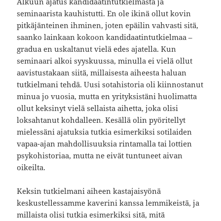
Alkuun ajatus kandidaatintutkielmasta ja
seminaarista kauhistutti. En ole ikinä ollut kovin
pitkäjänteinen ihminen, joten epäilin vahvasti sitä,
saanko lainkaan kokoon kandidaatintutkielmaa –
gradua en uskaltanut vielä edes ajatella. Kun
seminaari alkoi syyskuussa, minulla ei vielä ollut
aavistustakaan siitä, millaisesta aiheesta haluan
tutkielmani tehdä. Uusi sotahistoria oli kiinnostanut
minua jo vuosia, mutta en yrityksistäni huolimatta
ollut keksinyt vielä sellaista aihetta, joka olisi
loksahtanut kohdalleen. Kesällä olin pyöritellyt
mielessäni ajatuksia tutkia esimerkiksi sotilaiden
vapaa-ajan mahdollisuuksia rintamalla tai lottien
psykohistoriaa, mutta ne eivät tuntuneet aivan
oikeilta.
Keksin tutkielmani aiheen kastajaisyönä
keskustellessamme kaverini kanssa lemmikeistä, ja
millaista olisi tutkia esimerkiksi sitä, mitä