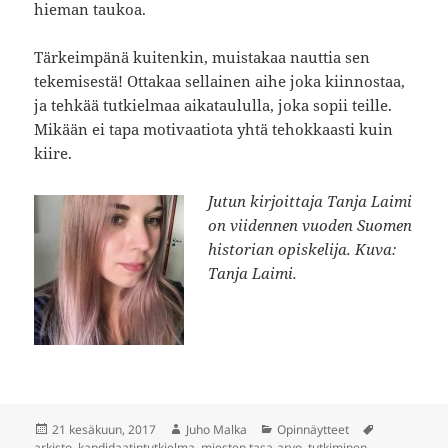
hieman taukoa.
Tärkeimpänä kuitenkin, muistakaa nauttia sen
tekemisestä! Ottakaa sellainen aihe joka kiinnostaa,
ja tehkää tutkielmaa aikataululla, joka sopii teille.
Mikään ei tapa motivaatiota yhtä tehokkaasti kuin
kiire.
Jutun kirjoittaja Tanja Laimi
on viidennen vuoden Suomen
historian opiskelija. Kuva:
Tanja Laimi.
Julkaistu
Kirjoittaja
Kategoriat
Avainsanat
21 kesäkuun, 2017
Juho Malka
Opinnäytteet
arkisto
,
kandidaatintutkielma
,
miesten tasa-arvo
,
tutkiminen
,