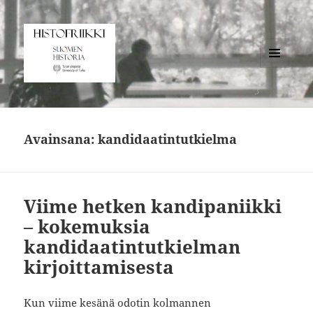
VALIKKO
JA
Histofriikki
VIMPAIMET
Avainsana:
kandidaatintutkielma
Viime hetken kandipaniikki
– kokemuksia
kandidaatintutkielman
kirjoittamisesta
Kun viime kesänä odotin kolmannen