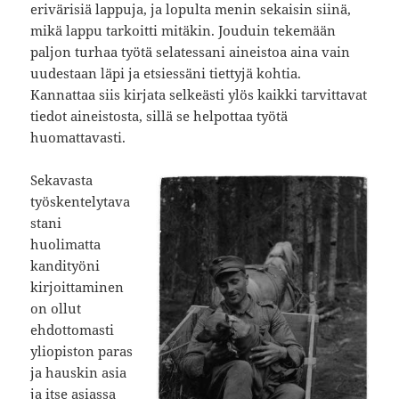
erivärisiä lappuja, ja lopulta menin sekaisin siinä,
mikä lappu tarkoitti mitäkin. Jouduin tekemään
paljon turhaa työtä selatessani aineistoa aina vain
uudestaan läpi ja etsiessäni tiettyjä kohtia.
Kannattaa siis kirjata selkeästi ylös kaikki tarvittavat
tiedot aineistosta, sillä se helpottaa työtä
huomattavasti.
Sekavasta
työskentelytava
stani
huolimatta
kandityöni
kirjoittaminen
on ollut
ehdottomasti
yliopiston paras
ja hauskin asia
ja itse asiassa