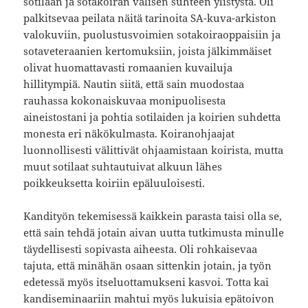
sotilaan ja sotakoiran välisen suhteen ylistystä. Oli
palkitsevaa peilata näitä tarinoita SA-kuva-arkiston
valokuviin, puolustusvoimien sotakoiraoppaisiin ja
sotaveteraanien kertomuksiin, joista jälkimmäiset
olivat huomattavasti romaanien kuvailuja
hillitympiä. Nautin siitä, että sain muodostaa
rauhassa kokonaiskuvaa monipuolisesta
aineistostani ja pohtia sotilaiden ja koirien suhdetta
monesta eri näkökulmasta. Koiranohjaajat
luonnollisesti välittivät ohjaamistaan koirista, mutta
muut sotilaat suhtautuivat alkuun lähes
poikkeuksetta koiriin epäluuloisesti.
Kandityön tekemisessä kaikkein parasta taisi olla se,
että sain tehdä jotain aivan uutta tutkimusta minulle
täydellisesti sopivasta aiheesta. Oli rohkaisevaa
tajuta, että minähän osaan sittenkin jotain, ja työn
edetessä myös itseluottamukseni kasvoi. Totta kai
kandiseminaariin mahtui myös lukuisia epätoivon