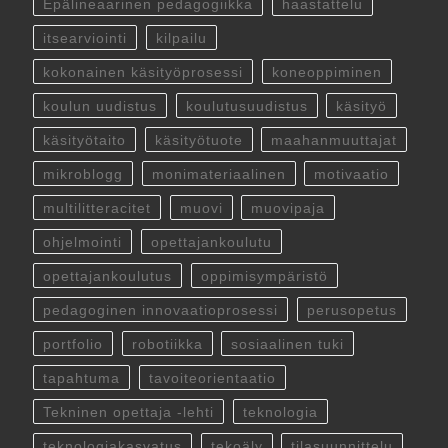
Epälineaarinen pedagogiikka
haastattelu
itsearviointi
kilpailu
kokonainen käsityöprosessi
koneoppiminen
koulun uudistus
koulutusuudistus
käsityö
käsityötaito
käsityötuote
maahanmuuttajat
mikroblogg
monimateriaalinen
motivaatio
multilitteracitet
muovi
muovipaja
ohjelmointi
opettajankoulutu
opettajankoulutus
oppimisympäristö
pedagoginen innovaatioprosessi
perusopetus
portfolio
robotiikka
sosiaalinen tuki
tapahtuma
tavoiteorientaatio
Tekninen opettaja -lehti
teknologia
teknologiakasvatus
tekoäly
tilasuunnittelu