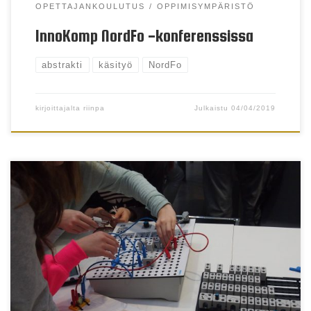
OPETTAJANKOULUTUS
OPPIMISYMPÄRISTÖ
InnoKomp NordFo -konferenssissa
abstrakti
käsityö
NordFo
kirjoittajalta
riinpa
Julkaistu
04/04/2019
Toiminnallinen ja ilmiölähtöinen oppiminen
konkreetissa oppimisympäristössä innostaa
oppilaita.