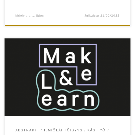
kirjoittajalta
jjtjes
Julkaistu
21/02/2022
Redesigning school environment @Innokomp Noora
Salonen & Tellervo Härkki Department of Education,
University of Helsinki A new service-design
oriented craft project model that was piloted at
Helsinki, Finland, set pupils, teachers and student
teachers in new challenging roles. Pupils were
tasked to discover and redesign non-functional
areas from their school, […]
ABSTRAKTI
ILMIÖLÄHTÖISYYS
KÄSITYÖ