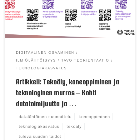
Tekoälyn ja erityisesti uudet koneoppimisen
tekniikat ovat teknologisen murroksen keskeisiä
ajureita. Tänä päivänä koneoppiminen on myös yhä
enemmän sulautumassa osaksi kehollista ja
materiaalista maailmaa sekä vuorovaikutusta.
Antureiden, verkkoyhteyksien […]
DIGITAALINEN OSAAMINEN
ILMIÖLÄHTÖISYYS
TAVOITEORIENTAATIO
TEKNOLOGIAKASVATUS
Artikkeli: Tekoäly, koneoppiminen ja
teknologinen murros – Kohti
datatoimijuutta ja …
datalähtöinen suunnittelu
koneoppiminen
teknologiakasvatus
tekoäly
tulevaisuuden taidot