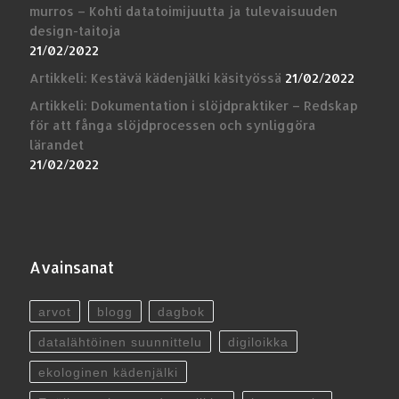
murros – Kohti datatoimijuutta ja tulevaisuuden
design-taitoja
21/02/2022
Artikkeli: Kestävä kädenjälki käsityössä
21/02/2022
Artikkeli: Dokumentation i slöjdpraktiker – Redskap
för att fånga slöjdprocessen och synliggöra
lärandet
21/02/2022
Avainsanat
arvot
blogg
dagbok
datalähtöinen suunnittelu
digiloikka
ekologinen kädenjälki