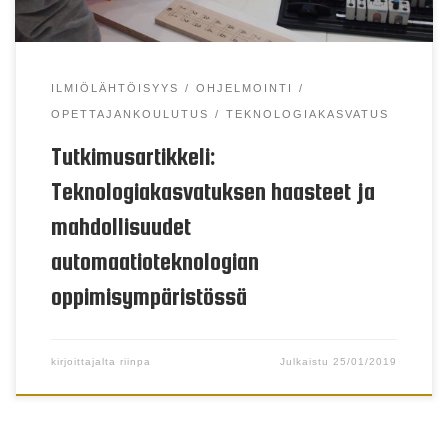
ILMIÖLÄHTÖISYYS
OHJELMOINTI
OPETTAJANKOULUTUS
TEKNOLOGIAKASVATUS
Tutkimusartikkeli:
Teknologiakasvatuksen haasteet ja
mahdollisuudet
automaatioteknologian
oppimisympäristössä
kirjoittajalta
riinpa
Julkaistu
25/01/2019