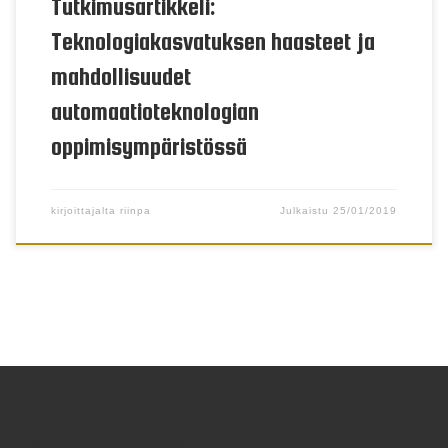
Tutkimusartikkeli:
Teknologiakasvatuksen haasteet ja
mahdollisuudet
automaatioteknologian
oppimisympäristössä
kirjoittajalta
riinpa
Julkaistu
25/01/2019