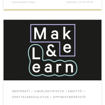
kirjoittajalta
riinpa
Julkaistu
11/11/2019
Redesigning school environment @Innokomp Noora
Salonen & Tellervo Härkki Department of Education,
University of Helsinki A new service-design
oriented craft project model that was piloted at
Helsinki, Finland, set pupils, teachers and student
teachers in new challenging roles. Pupils were
tasked to discover and redesign non-functional
areas from their school, […]
ABSTRAKTI
ILMIÖLÄHTÖISYYS
KÄSITYÖ
OPETTAJANKOULUTUS
OPPIMISYMPÄRISTÖ