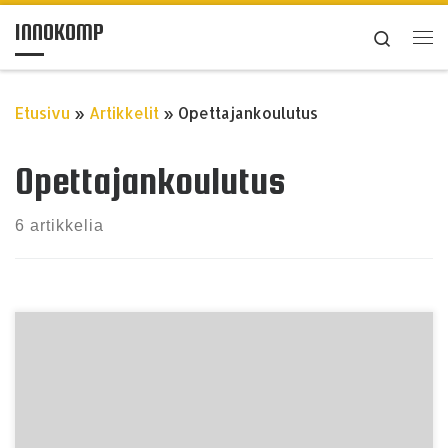
INNOKOMP
Skip to content
Search
Val
Etusivu
»
Artikkelit
»
Opettajankoulutus
Opettajankoulutus
6 artikkelia