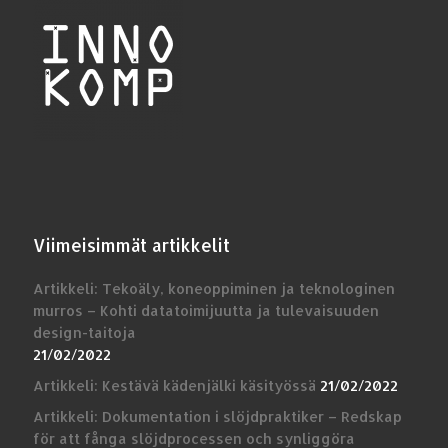
Viimeisimmät artikkelit
Artikkeli: Tekoäly, koneoppiminen ja teknologinen
murros – Kohti datatoimijuutta ja tulevaisuuden
design-taitoja
21/02/2022
Artikkeli: Kestävä kädenjälki käsityössä
21/02/2022
Artikkeli: Dokumentation i slöjdpraktiker – Redskap
för att fånga slöjdprocessen och synliggöra