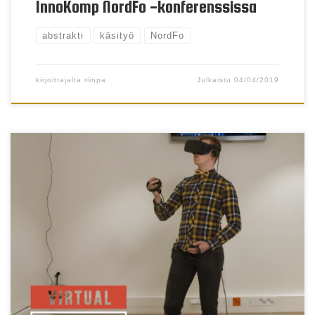
InnoKomp NordFo -konferenssissa
abstrakti
käsityö
NordFo
kirjoittajalta
riinpa
Julkaistu
04/04/2019
Tuotesuunnittelukurssin aikana teknisentyön
opettajaopiskelijat tekivät kokeiluja mm.
digitaalisen muotoilun avulla virtuaalisessa
todellisuudessa. Työ toteutettiin workshopsarjana
yhteistyönä Åbo Akademin käsityökasvatuksen ja
Media Cityn Experience Labin kanssa.
Slöjdworkshop 2017 from Media City
Finland on Vimeo.