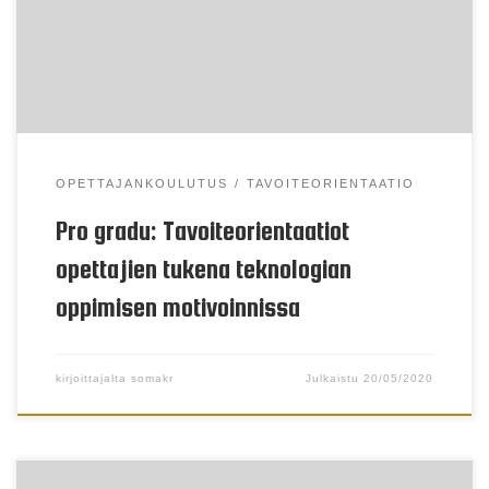
OPETTAJANKOULUTUS
TAVOITEORIENTAATIO
Pro gradu: Tavoiteorientaatiot
opettajien tukena teknologian
oppimisen motivoinnissa
kirjoittajalta
somakr
Julkaistu
20/05/2020