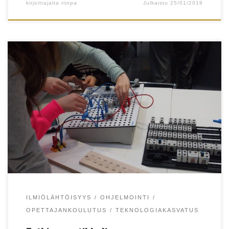
kirjoittajalta
riinpa
Julkaistu
25/01/2019
Toiminnallinen ja ilmiölähtöinen oppiminen
konkreetissa oppimisympäristössä innostaa
oppilaita.
ILMIÖLÄHTÖISYYS
OHJELMOINTI
OPETTAJANKOULUTUS
TEKNOLOGIAKASVATUS