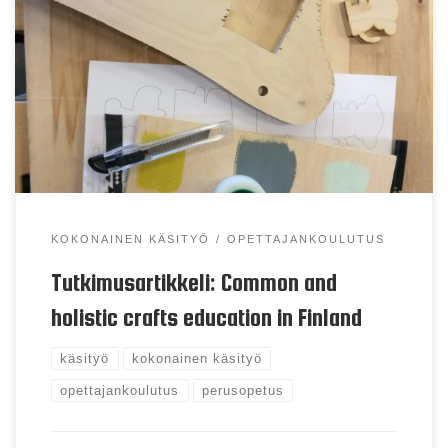
Minkälainen on suomalaisen käsityön opetuksen
tulevaisuus?
KOKONAINEN KÄSITYÖ
OPETTAJANKOULUTUS
Tutkimusartikkeli: Common and
holistic crafts education in Finland
käsityö
kokonainen käsityö
opettajankoulutus
perusopetus