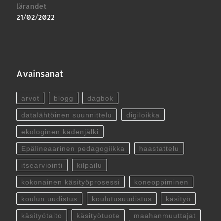
lärandet
21/02/2022
Avainsanat
arvot
blogg
dagbok
datalähtöinen suunnittelu
digiloikka
ekologinen kädenjälki
Epälineaarinen pedagogiikka
haastattelu
itsearviointi
kilpailu
kokonainen käsityöprosessi
koneoppiminen
koulun uudistus
koulutusuudistus
käsityö
käsityötaito
käsityötuote
maahanmuuttajat