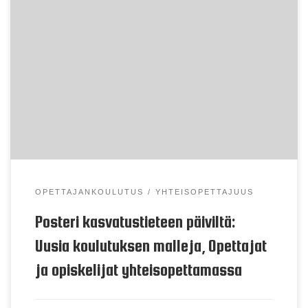
Suomalaisen peruskoulun käsityönopetus on
murroksessa. Peruskoulun opetussuunnitelman
perusteissa (2014) käsityö kuvataan
monimateriaalisena, keksivänä ja yhteisöllisenä
toimintana. Painotus on siirtynyt
valmistustekniikoiden opettelusta ideointiin ja
kokeiluun, ja opetukseen tulisi sisällyttää myös
uutta teknologiaa. Lisäksi monimateriaalisuus vaatii
käsityönopettajilta entistä tiiviimpää
yhteisopettajuutta. Muutosten edessä monet
opettajat kokevat osaamisensa riittämättömäksi.
Muutokset vaikuttavat myös
OPETTAJANKOULUTUS
YHTEISOPETTAJUUS
opettajankoulutukseen ja […]
Posteri kasvatustieteen päiviltä:
Uusia koulutuksen malleja, Opettajat
ja opiskelijat yhteisopettamassa