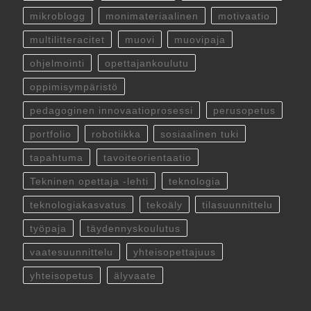
mikroblogg
monimateriaalinen
motivaatio
multilitteracitet
muovi
muovipaja
ohjelmointi
opettajankoulutu
oppimisympäristö
pedagoginen innovaatioprosessi
perusopetus
portfolio
robotiikka
sosiaalinen tuki
tapahtuma
tavoiteorientaatio
Tekninen opettaja -lehti
teknologia
teknologiakasvatus
tekoäly
tilasuunnittelu
työpaja
täydennyskoulutus
vaatesuunnittelu
yhteisopettajuus
yhteisopetus
älyvaate