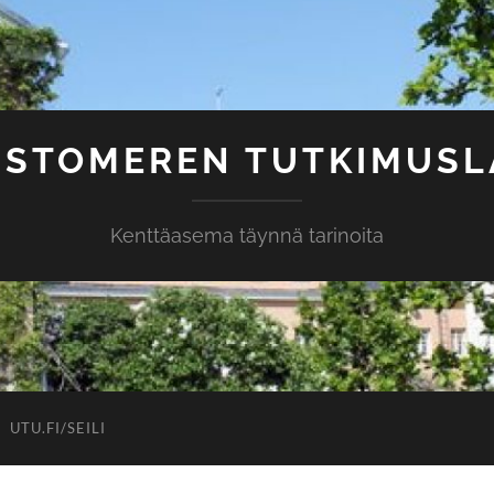
ISTOMEREN TUTKIMUSL
Kenttäasema täynnä tarinoita
UTU.FI/SEILI