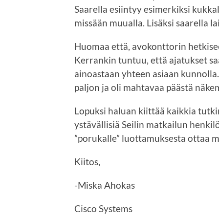
Saarella esiintyy esimerkiksi kukkal
missään muualla. Lisäksi saarella l
Huomaa että, avokonttorin hetkiseen
Kerrankin tuntuu, että ajatukset s
ainoastaan yhteen asiaan kunnolla
paljon ja oli mahtavaa päästä näke
Lopuksi haluan kiittää kaikkia tutk
ystävällisiä Seilin matkailun henkilö
”porukalle” luottamuksesta ottaa 
Kiitos,
-Miska Ahokas
Cisco Systems