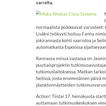
varrelta.
normaalista poikkeavat varusteet: 
Lisäksi työkyyti hoituu Fanny nimis
jokirannasta kohti saaristoa ja Sei
automatkasta Espoossa sijaitsevaan
Rannassa minua vastassa on Jasmin,
puutiaisprojektin tutkimusavustaj
tutkimuslaitoksessa. Matkan tarkoi
Seilissä, josta ensimmäinen päivä m
planktonnäytteiden tutkimusvarust
Action! Tiistai 17. heinäkuuta start
auttamaan tutkimuskeskuksen venei