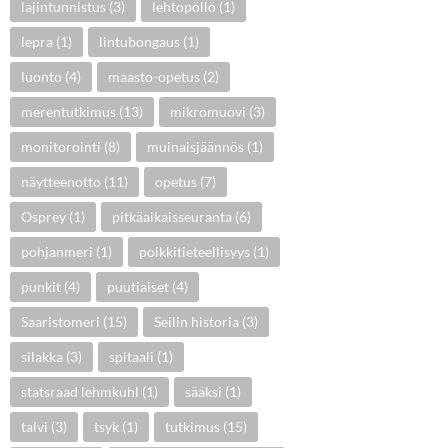
lajintunnistus
(3)
lehtopöllö
(1)
lepra
(1)
lintubongaus
(1)
luonto
(4)
maasto-opetus
(2)
merentutkimus
(13)
mikromuovi
(3)
monitorointi
(8)
muinaisjäännös
(1)
näytteenotto
(11)
opetus
(7)
Osprey
(1)
pitkäaikaisseuranta
(6)
pohjanmeri
(1)
poikkitieteellisyys
(1)
punkit
(4)
puutiaiset
(4)
Saaristomeri
(15)
Seilin historia
(3)
silakka
(3)
spitaali
(1)
statsraad lehmkuhl
(1)
sääksi
(1)
talvi
(3)
tsyk
(1)
tutkimus
(15)