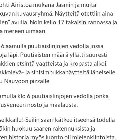
ohti Airistoa mukana Jasmin ja muita
okuvan kuvausryhmä. Näytteitä otettiin aina
ien” avulla. Noin kello 17 takaisin rannassa ja
 ja mereen uimaan.
o 6 aamulla puutiaislinjojen vedolla jossa
ja läpi. Puutiaisten määrä yllätti suuresti
ien etsintä vaatteista ja kropasta alkoi.
kolevä- ja sinisimpukkanäytteitä läheiselle
ssu Nauvoon pizzalle.
amulla klo 6 puutiaislinjojen vedolla jonka
musveneen nosto ja maalausta.
ikkailu! Seilin saari kätkee itseensä todella
eläkin huokuu saaren rakennuksista ja
en historia myös luonto oli mielenkiintoista.