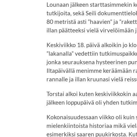
Lounaan jälkeen starttasimmekin k
tutkijoita, sekä Seili dokumenttiel
80 metristä asti ”haavien” ja ”rakett
illan päätteeksi vielä virvelöimään
Keskiviikko 18. päivä alkoikin jo kl
”lakanalla” vedettiin tutkimuspaikko
jonka seurauksena hysteerinen punkk
Iltapäivällä menimme keräämään rak
rannalle ja illan kruunasi vielä rei
Torstai alkoi kuten keskiviikkokin a
jälkeen loppupäivä oli yhden tutki
Kokonaisuudessaan viikko oli kuin se
mielenkiintoista historiaa mikä vi
esimerkiksi saaren puukirkosta. Kut