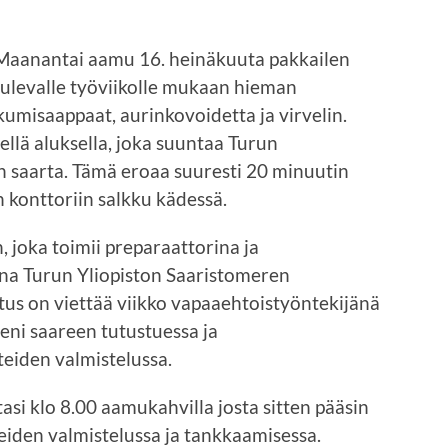
Maanantai aamu 16. heinäkuuta pakkailen
tulevalle työviikolle mukaan hieman
kumisaappaat, aurinkovoidetta ja virvelin.
ellä aluksella, joka suuntaa Turun
lin saarta. Tämä eroaa suuresti 20 minuutin
 konttoriin salkku kädessä.
 joka toimii preparaattorina ja
ana Turun Yliopiston Saaristomeren
tus on viettää viikko vapaaehtoistyöntekijänä
eni saareen tutustuessa ja
eiden valmistelussa.
tasi klo 8.00 aamukahvilla josta sitten pääsin
den valmistelussa ja tankkaamisessa.