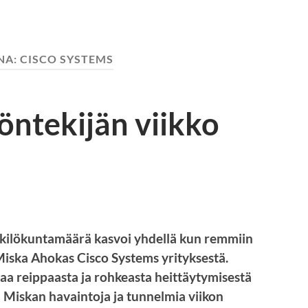
NA:
CISCO SYSTEMS
öntekijän viikko
enkilökuntamäärä kasvoi yhdellä kun remmiin
Miska Ahokas Cisco Systems yrityksestä.
kaa reippaasta ja rohkeasta heittäytymisestä
ä Miskan havaintoja ja tunnelmia viikon