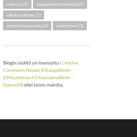
valorysä
(1)
vapaaehtoistyöntekijä
(1)
väkäkärsämato
(1)
ympäristöseuranta
(5)
yöperhoset
(1)
Blogin sisältö on lisensoitu
Creative
Commons Nimeä-EiKaupallinen-
EiMuutoksia 4.0 Kansainvälinen -
lisenssillä
ellei toisin mainita.