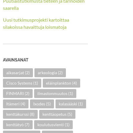
Puutiaistutkimusta tieteen ja tarinoiden
saarella
Uusi tutkimusprojekti kartoittaa
silakoissa havaittuja loismatoja
AVAINSANAT
aikasarjat
(2)
arkeologia
(2)
Cisco Systems
(1)
eläinplankton
(4)
FINMARI
(2)
ilmastonmuutos
(1)
Itämeri
(4)
Ixodes
(5)
kalasääski
(1)
kenttäkurssi
(8)
kenttäopetus
(5)
kenttätyö
(7)
koulutusvienti
(1)