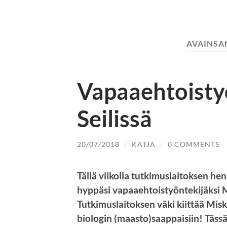
AVAINSA
Vapaaehtoisty
Seilissä
20/07/2018
/
KATJA
/
0 COMMENTS
Tällä viikolla tutkimuslaitoksen h
hyppäsi vapaaehtoistyöntekijäksi 
Tutkimuslaitoksen väki kiittää Mis
biologin (maasto)saappaisiin! Täss