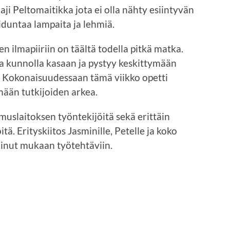
aji Peltomaitikka jota ei olla nähty esiintyvän
aiduntaa lampaita ja lehmiä.
 ilmapiiriin on täältä todella pitkä matka.
aa kunnolla kasaan ja pystyy keskittymään
. Kokonaisuudessaan tämä viikko opetti
mään tutkijoiden arkea.
imuslaitoksen työntekijöitä sekä erittäin
itä. Erityskiitos Jasminille, Petelle ja koko
minut mukaan työtehtäviin.