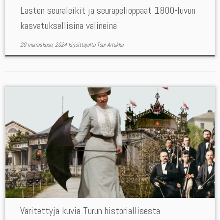
Lasten seuraleikit ja seurapelioppaat 1800-luvun
kasvatuksellisina välineinä
20 marraskuun, 2024
kirjoittajalta
Topi Artukka
Väritettyjä kuvia Turun historiallisesta