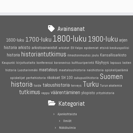
Avainsanat
1800-luku
1900-luku
1700-luku
1600-luku
arjen
historia
arkisto
arkistoaineistot
etsivä keskuspoliisi
arkistot
EK-Valpo
epidemiat
historiantutkimus
historia
Kansallisarkisto
joulu
ilmastonmuutos
Köyhyys
Kaupunki
kirjoitustaito
konferenssi
koronavirus
kulttuuriperintö
lapsuus
lasten
maatalous
maataloushistoria
opiskelijaelämä
historia
Luostarinmäki
naishistoria
Suomen
rikokset
SH 100
perhehistoria
opiskelijat
sukupuolihistoria
historia
Turku
taloushistoria
terveys
taide
Turun akatemia
tutkimus
väärentäminen
yliopisto
vappu
yrityshistoria
Kategoriat
Ajankohtaista
Ilmiöt
Näkökulmia