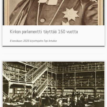
Kirkon parlamentti täyttää 150 vuotta
8 kesäkuun, 2026
kirjoittajalta
Topi Artukka