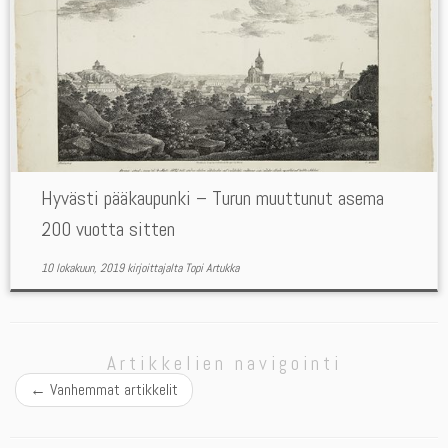
Hyvästi pääkaupunki – Turun muuttunut asema
200 vuotta sitten
10 lokakuun, 2019
kirjoittajalta
Topi Artukka
Artikkelien navigointi
←
Vanhemmat artikkelit