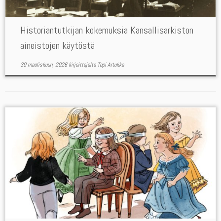
Historiantutkijan kokemuksia Kansallisarkiston
aineistojen käytöstä
30 maaliskuun, 2026
kirjoittajalta
Topi Artukka