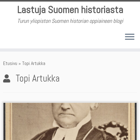
Skip
Lastuja Suomen historiasta
to
content
Turun yliopiston Suomen historian oppiaineen blogi
Etusivu
»
Topi Artukka
Topi Artukka