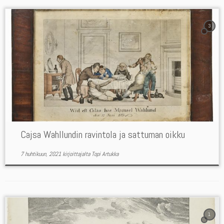
3
Cajsa Wahllundin ravintola ja sattuman oikku
7 huhtikuun, 2021
kirjoittajalta
Topi Artukka
1