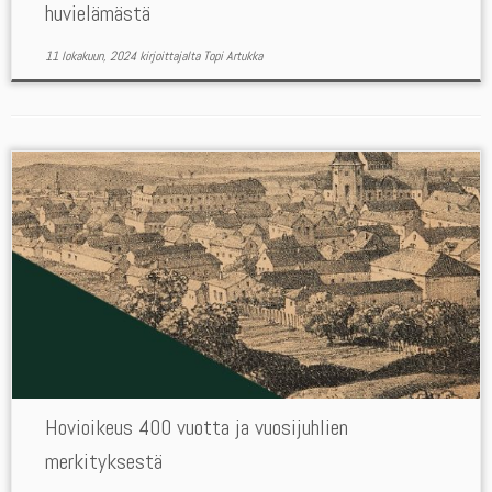
huvielämästä
11 lokakuun, 2024
kirjoittajalta
Topi Artukka
Hovioikeus 400 vuotta ja vuosijuhlien
merkityksestä