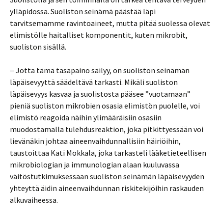
ylläpidossa. Suoliston seinämä päästää läpi
tarvitsemamme ravintoaineet, mutta pitää suolessa olevat
elimistölle haitalliset komponentit, kuten mikrobit,
suoliston sisällä.
‒ Jotta tämä tasapaino säilyy, on suoliston seinämän
läpäisevyyttä säädeltävä tarkasti. Mikäli suoliston
läpäisevyys kasvaa ja suolistosta pääsee ”vuotamaan”
pieniä suoliston mikrobien osasia elimistön puolelle, voi
elimistö reagoida näihin ylimääräisiin osasiin
muodostamalla tulehdusreaktion, joka pitkittyessään voi
lievänäkin johtaa aineenvaihdunnallisiin häiriöihin,
taustoittaa Kati Mokkala, joka tarkasteli lääketieteellisen
mikrobiologian ja immunologian alaan kuuluvassa
väitöstutkimuksessaan suoliston seinämän läpäisevyyden
yhteyttä äidin aineenvaihdunnan riskitekijöihin raskauden
alkuvaiheessa.