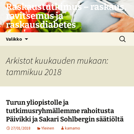
Siirry
Raskaustutkimus – raskaus,
sisältöön
ravitsemus ja
raskausdiabetes
Haku:
Valikko
Arkistot kuukauden mukaan:
tammikuu 2018
Turun yliopistolle ja
tutkimusryhmällemme rahoitusta
Päivikki ja Sakari Sohlbergin säätiöltä
27/01/2018
Yleinen
kamamo