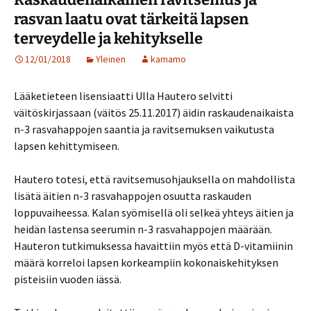
rasvan laatu ovat tärkeitä lapsen
terveydelle ja kehitykselle
12/01/2018
Yleinen
kamamo
Lääketieteen lisensiaatti Ulla Hautero selvitti
väitöskirjassaan (väitös 25.11.2017) äidin raskaudenaikaista
n-3 rasvahappojen saantia ja ravitsemuksen vaikutusta
lapsen kehittymiseen.
Hautero totesi, että ravitsemusohjauksella on mahdollista
lisätä äitien n-3 rasvahappojen osuutta raskauden
loppuvaiheessa. Kalan syömisellä oli selkeä yhteys äitien ja
heidän lastensa seerumin n-3 rasvahappojen määrään.
Hauteron tutkimuksessa havaittiin myös että D-vitamiinin
määrä korreloi lapsen korkeampiin kokonaiskehityksen
pisteisiin vuoden iässä.