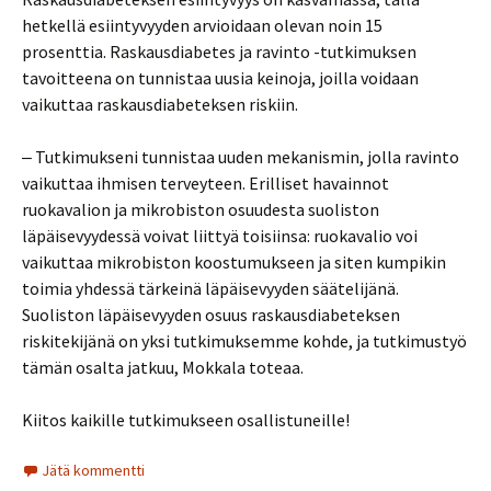
hetkellä esiintyvyyden arvioidaan olevan noin 15
prosenttia. Raskausdiabetes ja ravinto -tutkimuksen
tavoitteena on tunnistaa uusia keinoja, joilla voidaan
vaikuttaa raskausdiabeteksen riskiin.
‒ Tutkimukseni tunnistaa uuden mekanismin, jolla ravinto
vaikuttaa ihmisen terveyteen. Erilliset havainnot
ruokavalion ja mikrobiston osuudesta suoliston
läpäisevyydessä voivat liittyä toisiinsa: ruokavalio voi
vaikuttaa mikrobiston koostumukseen ja siten kumpikin
toimia yhdessä tärkeinä läpäisevyyden säätelijänä.
Suoliston läpäisevyyden osuus raskausdiabeteksen
riskitekijänä on yksi tutkimuksemme kohde, ja tutkimustyö
tämän osalta jatkuu, Mokkala toteaa.
Kiitos kaikille tutkimukseen osallistuneille!
Jätä kommentti