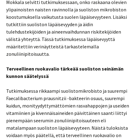
Mokkala selvitti tutkimuksessaan, onko raskaana olevien
ylipainoisten naisten ravinnolla ja suoliston mikrobiston
koostumuksella vaikutusta suolen läpäisevyyteen. Lisäksi
tutkittiin suoliston läpäisevyyden ja äidin
tulehdustekijöiden ja aineenvaihdunnan riskitekijöiden
välistä yhteyttä. Tässä tutkimuksessa läpäisevyyttä
määritettiin verinäytteistä tarkastelemalla
zonuliinipitoisuutta.
Terveellinen ruokavalio tärkeää suoliston seinämän
kunnon säätelyssä
Tutkimuksessa rikkaampi suolistomikrobisto ja suurempi
Faecalibacterium prausnitzii -bakteerin osuus, suurempi
kuidun, monityydyttymättömien rasvahappojen ja useiden
vitamiinien ja kivennäisaineiden päivittäinen saanti liittyi
pienempään seerumin zonuliinipitoisuuteen eli
matalampaan suoliston läpäisevyyteen. Näistä tuloksista
voidaan myös päätellä, että terveellinen ruokavalio on