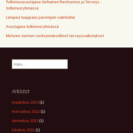
Tutkimusavustajana Varhainen Ravitsemus ja Terveys -
tutkimusryhmässä
Lempeä tuuppaus parempiin valintoihin
Avustajana tutkimusryhmässä
Metsien sienten ravitsemukselliset terveysvaikutukset
Haku:
Arkistot
maaliskuu 2023
(1)
marraskuu 2022
(1)
tammikuu 2022
(1)
lokakuu 2021
(1)