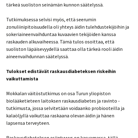
tärkeä suoliston seinämän kunnon säätelyssä.
Tutkimuksessa selvisi myös, että seerumin
zonuliinipitoisuudella oli yhteys äidin tulehdustekijöihin ja
sokeriaineenvaihduntaa kuvaavien tekijöiden kanssa
raskauden alkuvaiheessa. Tämä tulos osoittaa, että
suoliston läpäisevyydellä saattaa olla tärkeä rooli äidin
aineenvaihdunnan säätelyssä.
Tulokset edistävät raskausdiabeteksen riskeihin
vaikuttamista
Mokkalan väitöstutkimus on osa Turun yliopiston
biolääketieteen laitoksen raskausdiabetes ja ravinto -
tutkimusta, jossa selvitetään voidaanko probiooteilla ja
kalaöljyllä vaikuttaa raskaana olevan äidin ja hänen
lapsensa terveyteen.
Raskausdiabeteksen esiintyvyys on kasvamassa, tällä