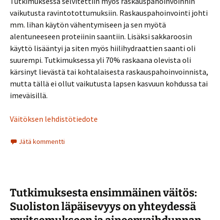
Tutkimuksessa selvitettiin myös raskauspahoinvoinnin
vaikutusta ravintotottumuksiin. Raskauspahoinvointi johti
mm. lihan käytön vähentymiseen ja sen myötä
alentuneeseen proteiinin saantiin. Lisäksi sakkaroosin
käyttö lisääntyi ja siten myös hiilihydraattien saanti oli
suurempi. Tutkimuksessa yli 70% raskaana olevista oli
kärsinyt lievästä tai kohtalaisesta raskauspahoinvoinnista,
mutta tällä ei ollut vaikutusta lapsen kasvuun kohdussa tai
imeväisillä.
Väitöksen lehdistötiedote
Jätä kommentti
Tutkimuksesta ensimmäinen väitös:
Suoliston läpäisevyys on yhteydessä