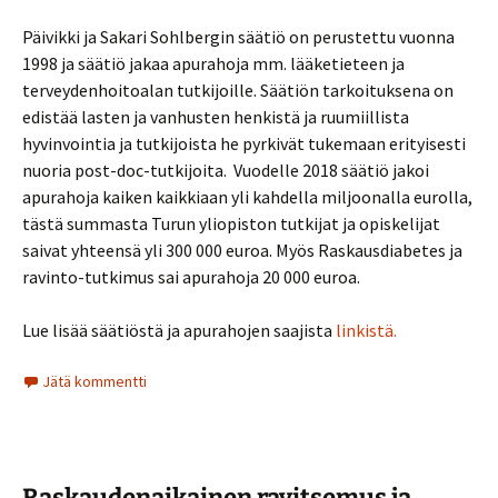
Päivikki ja Sakari Sohlbergin säätiö on perustettu vuonna
1998 ja säätiö jakaa apurahoja mm. lääketieteen ja
terveydenhoitoalan tutkijoille. Säätiön tarkoituksena on
edistää lasten ja vanhusten henkistä ja ruumiillista
hyvinvointia ja tutkijoista he pyrkivät tukemaan erityisesti
nuoria post-doc-tutkijoita. Vuodelle 2018 säätiö jakoi
apurahoja kaiken kaikkiaan yli kahdella miljoonalla eurolla,
tästä summasta Turun yliopiston tutkijat ja opiskelijat
saivat yhteensä yli 300 000 euroa. Myös Raskausdiabetes ja
ravinto-tutkimus sai apurahoja 20 000 euroa.
Lue lisää säätiöstä ja apurahojen saajista
linkistä.
Jätä kommentti
Raskaudenaikainen ravitsemus ja