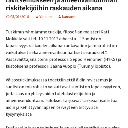
ravitsemukseen ja aineenvaihdunnan
riskitekijöihin raskauden aikana
05/01/2018
Yleinen
kamamo
Tutkimusryhmämme tutkija, filosofian maisteri Kati
Mokkala väitteli 10.11.2017 aiheesta ” Suoliston
läpäisevyys raskauden aikana: ruokavalion ja mikrobiston
vaikutukset sekä aineenvaihdunnalliset seuraukset”.
Vastaväittäjänä toimi professori Seppo Heinonen (HYKS) ja
kustoksena professori Jaana Vuopio (Turun yliopisto).
Väitöstutkimuksessa todettiin että äidin ravitsemus ja
suoliston mikrobisto vaikuttavat suoliston läpäisevyyteen,
jolla taas on yhteys äidin tulehdustekijöihin ja
aineenvaihduntaan. Tulokset tarjoavat tärkeää lisätietoa
äidin ja kehittyvän lapsen terveyteen liittyvistä
kysymyksistä.
Suolistolla ja sen toiminnalla on tärkeä tehtävä terveyden