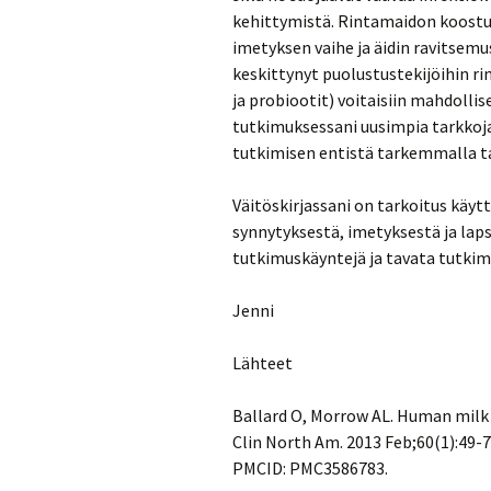
kehittymistä. Rintamaidon koostu
imetyksen vaihe ja äidin ravitsem
keskittynyt puolustustekijöihin rin
ja probiootit) voitaisiin mahdolli
tutkimuksessani uusimpia tarkkoj
tutkimisen entistä tarkemmalla ta
Väitöskirjassani on tarkoitus käyt
synnytyksestä, imetyksestä ja lap
tutkimuskäyntejä ja tavata tutkimuk
Jenni
Lähteet
Ballard O, Morrow AL. Human milk 
Clin North Am. 2013 Feb;60(1):49-74
PMCID: PMC3586783.