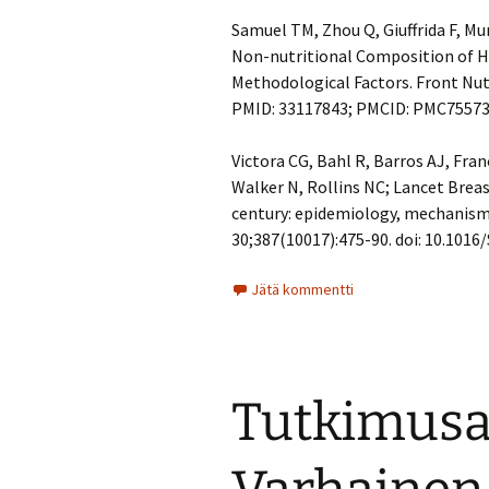
Samuel TM, Zhou Q, Giuffrida F, Mu
Non-nutritional Composition of H
Methodological Factors. Front Nutr
PMID: 33117843; PMCID: PMC75573
Victora CG, Bahl R, Barros AJ, Fran
Walker N, Rollins NC; Lancet Breas
century: epidemiology, mechanisms,
30;387(10017):475-90. doi: 10.101
Jätä kommentti
Tutkimusa