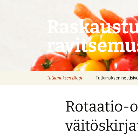
Siirry
sisältöön
Raskaustu
ravitsemu
Tutkimuksen Blogi
Tutkimuksen nettisiv
Rotaatio-o
väitöskirja