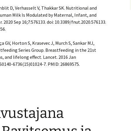
nblit D, Verhasselt V, Thakkar SK. Nutritional and
uman Milk Is Modulated by Maternal, Infant, and
. 2020 Sep 16;7:576133. doi: 10.3389/fnut.2020.576133.
56.
ça GV, Horton S, Krasevec J, Murch S, Sankar MJ,
tfeeding Series Group. Breastfeeding in the 21st
 and lifelong effect. Lancet. 2016 Jan
6/S0140-6736(15)01024-7. PMID: 26869575.
vustajana