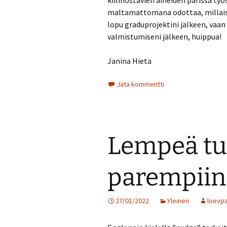
kiinnostavien aiheiden parissa työ
maltamattomana odottaa, millaisi
lopu graduprojektini jälkeen, vaan
valmistumiseni jälkeen, huippua!
Janina Hieta
Jätä kommentti
Lempeä t
parempiin 
27/01/2022
Yleinen
loevp