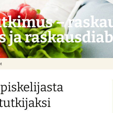
tkimus – raskau
s ja raskausdia
ut
piskelijasta
tutkijaksi