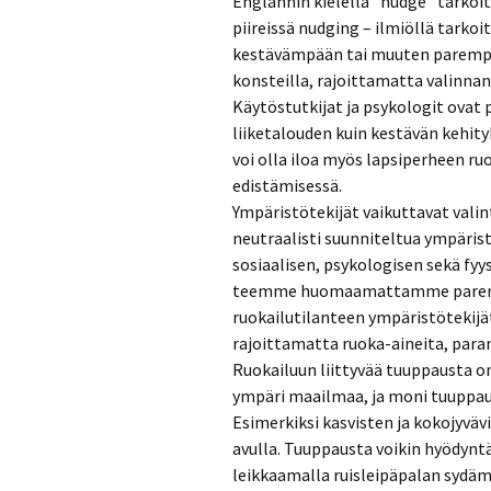
Englannin kielellä ”nudge” tarkoit
piireissä nudging – ilmiöllä tarko
kestävämpään tai muuten parempa
konsteilla, rajoittamatta valinnan
Käytöstutkijat ja psykologit ovat
liiketalouden kuin kestävän kehi
voi olla iloa myös lapsiperheen ru
edistämisessä.
Ympäristötekijät vaikuttavat va
neutraalisti suunniteltua ympäri
sosiaalisen, psykologisen sekä f
teemme huomaamattamme parempia
ruokailutilanteen ympäristötekijät 
rajoittamatta ruoka-aineita, para
Ruokailuun liittyvää tuuppausta on 
ympäri maailmaa, ja moni tuuppau
Esimerkiksi kasvisten ja kokojyväv
avulla. Tuuppausta voikin hyödynt
leikkaamalla ruisleipäpalan sydäme