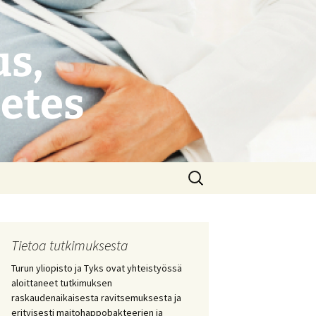
s,
betes
Haku:
Tietoa tutkimuksesta
Turun yliopisto ja Tyks ovat yhteistyössä
aloittaneet tutkimuksen
raskaudenaikaisesta ravitsemuksesta ja
erityisesti maitohappobakteerien ja