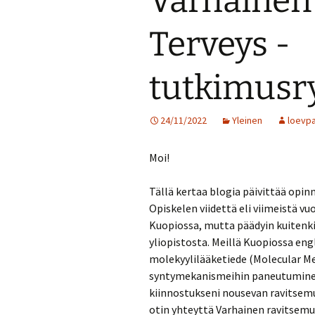
Varhainen
Terveys -
tutkimus
24/11/2022
Yleinen
loevp
Moi!
Tällä kertaa blogia päivittää opin
Opiskelen viidettä eli viimeistä v
Kuopiossa, mutta päädyin kuitenk
yliopistosta. Meillä Kuopiossa en
molekyylilääketiede (Molecular Med
syntymekanismeihin paneutuminen 
kiinnostukseni nousevan ravitsemus
otin yhteyttä Varhainen ravitsem