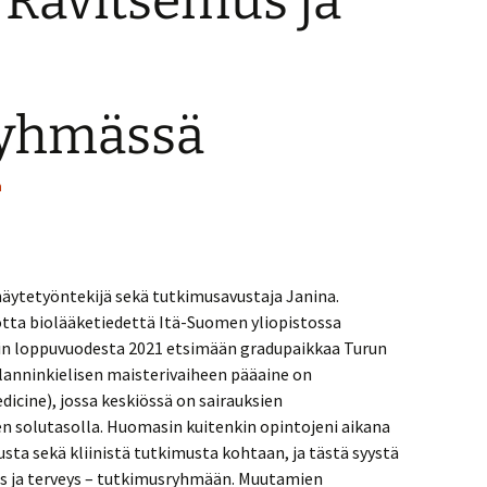
 Ravitsemus ja
ryhmässä
a
näytetyöntekijä sekä tutkimusavustaja Janina.
uotta biolääketiedettä Itä-Suomen yliopistossa
in loppuvuodesta 2021 etsimään gradupaikkaa Turun
glanninkielisen maisterivaiheen pääaine on
icine), jossa keskiössä on sairauksien
solutasolla. Huomasin kuitenkin opintojeni aikana
ta sekä kliinistä tutkimusta kohtaan, ja tästä syystä
us ja terveys – tutkimusryhmään. Muutamien