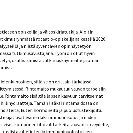
a
ieteen opiskelija ja väitöskirjatutkija. Aloitin
tutkimusryhmässä rotaatio-opiskelijana kesällä 2020.
alyyseillä ja niistä syventävien opinnäytetyön
hmässä tutkimusavustajana. Työni on ollut hyvin
elyä, osallistumista tutkimuskäynneille ja oman
ämistä .
lenkiintoinen, sillä se on erittäin tärkeässä
ittymisessä. Rintamaito mukautuu vauvan tarpeisiin
lle. Rintamaito sisältää lapsen kasvuun tarvitsemat
a hiilihydraatteja. Tämän lisäksi rintamaidossa on
 yhdisteitä, kuten hormoneita ja puolustustekijöitä.
ekijät ovat esimerkiksi immuunisolut ja niiden
iviset komponentit ovat tärkeitä vauvan terveydelle,
ilta, edistävät elinten ja immuunipuolustuksen