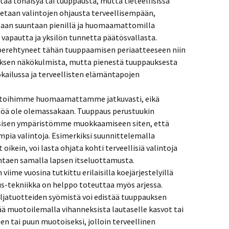
taa tönäisyä tai tuuppausta, mutta tieteellisissä
itetaan valintojen ohjausta terveellisempään,
an suuntaan pienillä ja huomaamattomilla
 vapautta ja yksilön tunnetta päätösvallasta.
 perehtyneet tähän tuuppaamisen periaatteeseen niin
tyksen näkökulmista, mutta pienestä tuuppauksesta
okailussa ja terveellisten elämäntapojen
lintoihimme huomaamattamme jatkuvasti, eikä
stöä ole olemassakaan. Tuuppaus perustuukin
yysisen ympäristömme muokkaamiseen siten, että
 valintoja. Esimerkiksi suunnittelemalla
oikein, voi lasta ohjata kohti terveellisiä valintoja
ntaen samalla lapsen itseluottamusta.
viime vuosina tutkittu erilaisilla koejärjestelyillä
s-tekniikka on helppo toteuttaa myös arjessa.
iljatuotteiden syömistä voi edistää tuuppauksen
ää muotoilemalla vihanneksista lautaselle kasvot tai
n tai puun muotoiseksi, jolloin terveellinen