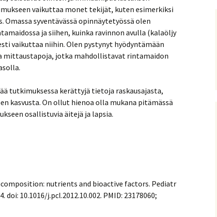
mukseen vaikuttaa monet tekijät, kuten esimerkiksi
us. Omassa syventävässä opinnäytetyössä olen
tamaidossa ja siihen, kuinka ravinnon avulla (kalaöljy
sesti vaikuttaa niihin. Olen pystynyt hyödyntämään
a mittaustapoja, jotka mahdollistavat rintamaidon
solla.
tää tutkimuksessa kerättyjä tietoja raskausajasta,
sen kasvusta. On ollut hienoa olla mukana pitämässä
seen osallistuvia äitejä ja lapsia.
composition: nutrients and bioactive factors. Pediatr
. doi: 10.1016/j.pcl.2012.10.002. PMID: 23178060;