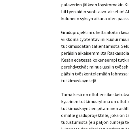
palaverien jälkeen löysimmekin Kir
liittyen äidin suoli-aivo-akseliin! 
kuluneen syksyn aikana olen päässy
Graduprojektini ohella aloitin ke
viikkoina työtehtäviini kuului mu
tutkimusdatan tallentamista. Sekä
peräisin aikaisemmilta Raskausdia
Kesän edetessä kokeneempi tutkimu
perehdyttivät minua uusiin työteh
pääsin työskentelemään labrassa 
tutkimuskäyntejä.
Tämä kesä on ollut ensikosketukse
kyseinen tutkimusryhmä on ollut mi
tutkimuskäyntien pitäminen äidille
omalle graduprojektille, joka on tä
tutustumista (eli paljon tunteja t