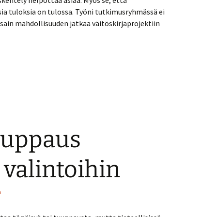
skentely helpottaa asiaa. Myös se, että
a tuloksia on tulossa. Työni tutkimusryhmässä ei
 sain mahdollisuuden jatkaa väitöskirjaprojektiin
uuppaus
valintoihin
a