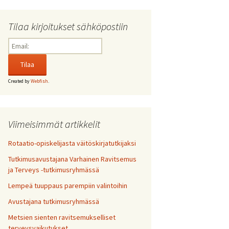
Tilaa kirjoitukset sähköpostiin
Created by
Webfish
.
Viimeisimmät artikkelit
Rotaatio-opiskelijasta väitöskirjatutkijaksi
Tutkimusavustajana Varhainen Ravitsemus
ja Terveys -tutkimusryhmässä
Lempeä tuuppaus parempiin valintoihin
Avustajana tutkimusryhmässä
Metsien sienten ravitsemukselliset
terveysvaikutukset