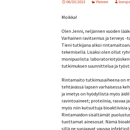
06/03/2023
Yleinen
loevp
Moikka!
Olen Jenni, neljännen vuoden lääket
Varhainen ravitsemus ja terveys -
Tieni tutkijana alkoi rintamaitoan
tekemisellä. Lisäksi olen ollut ry
monipuolista: laboratoriotyöskent
tutkimuksen suunnittelua ja työst
Rintamaito tutkimusaiheena on mie
tehtävässä lapsen varhaisessa keh
ja imetys on hyödyllistä myös äidi
ravintoaineet; proteiinia, rasvaa j
myös niin kutsuttuja bioaktiivisia
Rintamaidon sisältämät puolustust
tuottamat ainesosat. Nämä bioakti
sillä ne suojaavat vauvaa infektio