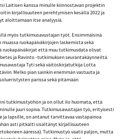
si Laitisen kanssa minulle kiinnostavan projektin
Aloitin kirjallisuuteen perehtymisen kesällä 2022 ja
t aloittamaan itse analyysiä.
sällä myös tutkimusavustajan työt. Ensimmäisinä
un muassa ruokapäiväkirjojen laskemista sekä
 ruokapäiväkirjat että muu tutkimusdata olivat
betes ja Ravinto -tutkimuksen seurantakäynneiltä.
savustaja Tyti sekä väitöskirjatutkija Lotta
täviin. Melko pian sainkin enemmän vastuuta ja
solueristysten parissa sekä pitämään
ni tutkimustyöhön ja on ollut ilo huomata, että
nulle juuri sopiva. Tutkimusavustajan työ, erityisesti
 ja lapsille, on antanut tarvittavaa vastapainoa
hän asti pitkälti sisältänyt kirjallisuuteen
ietokoneen ääressä). Tutkimustyö vaatii paljon, mutta