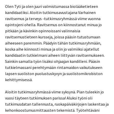
Olen Tyti ja olen juuri valmistumassa biolääketieteen
kandidaatiksi. Aloitin tutkimusavustajana Varhainen
ravitsemus ja terveys -tutkimusryhmässä viime vuonna
opintojeni ohella. Ravitsemus on kiinnostanut minua jo
pitkään ja kävinkin opinnoissani valinnaisia
ravitsemustieteen kursseja, joissa pääsin tutustumaan
aiheeseen paremmin. Päädyin tähän tutkimusryhmään,
koska aihe kiinnosti minua ja olin jo valmiiksi ajatellut
kandidaatin tutkielmani aiheen liittyvän ravitsemukseen.
Sainkin samalla työn lisäksi ohjaajan kandilleni. Pääsin
tutkielmassani perehtymään rintamaidon vaikutukseen
lapsen suoliston puolustuskyvyn ja suolistomikrobiston
kehittymisessä.
Aloitin tutkimusryhmässä viime syksynä. Pian tuleekin jo
vuosi täyteen tutkimuksen parissa! Aluksi työni oli
tutkimusdatan tallennusta, ruokapäiväkirjojen laskentaa ja
kehonkoostumusmittausten tekemistä. Työtehtäväni