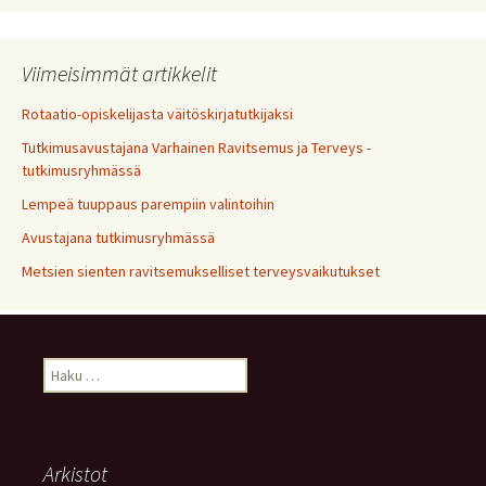
Viimeisimmät artikkelit
Rotaatio-opiskelijasta väitöskirjatutkijaksi
Tutkimusavustajana Varhainen Ravitsemus ja Terveys -
tutkimusryhmässä
Lempeä tuuppaus parempiin valintoihin
Avustajana tutkimusryhmässä
Metsien sienten ravitsemukselliset terveysvaikutukset
Haku:
Arkistot