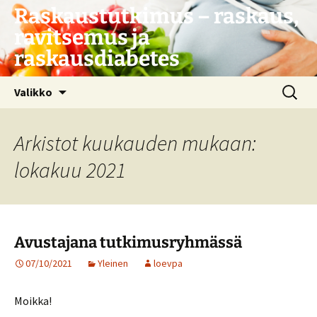
Siirry
Raskaustutkimus – raskaus,
sisältöön
ravitsemus ja
raskausdiabetes
Haku:
Valikko
Arkistot kuukauden mukaan:
lokakuu 2021
Avustajana tutkimusryhmässä
07/10/2021
Yleinen
loevpa
Moikka!