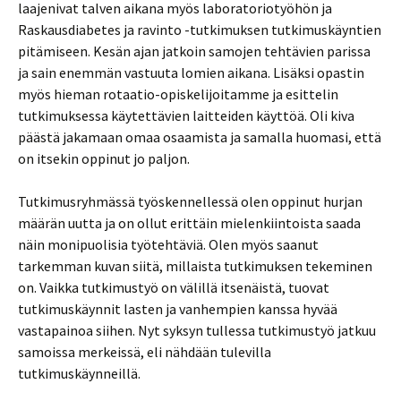
laajenivat talven aikana myös laboratoriotyöhön ja
Raskausdiabetes ja ravinto -tutkimuksen tutkimuskäyntien
pitämiseen. Kesän ajan jatkoin samojen tehtävien parissa
ja sain enemmän vastuuta lomien aikana. Lisäksi opastin
myös hieman rotaatio-opiskelijoitamme ja esittelin
tutkimuksessa käytettävien laitteiden käyttöä. Oli kiva
päästä jakamaan omaa osaamista ja samalla huomasi, että
on itsekin oppinut jo paljon.
Tutkimusryhmässä työskennellessä olen oppinut hurjan
määrän uutta ja on ollut erittäin mielenkiintoista saada
näin monipuolisia työtehtäviä. Olen myös saanut
tarkemman kuvan siitä, millaista tutkimuksen tekeminen
on. Vaikka tutkimustyö on välillä itsenäistä, tuovat
tutkimuskäynnit lasten ja vanhempien kanssa hyvää
vastapainoa siihen. Nyt syksyn tullessa tutkimustyö jatkuu
samoissa merkeissä, eli nähdään tulevilla
tutkimuskäynneillä.