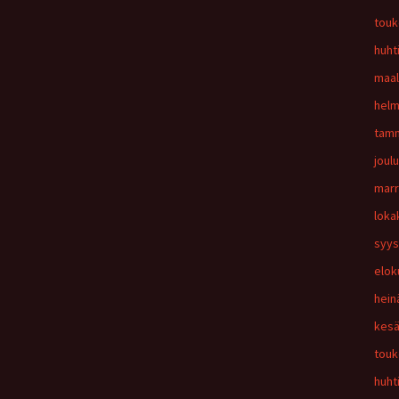
touk
huht
maal
helm
tamm
joul
marr
loka
syys
elok
hein
kesä
touk
huht