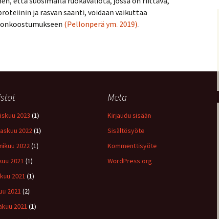
en, että suosimalla ruokavaliota, jossa on riittävä,
oteiinin ja rasvan saanti, voidaan vaikuttaa
kehonkoostumukseen
(Pellonperä ym. 2019)
.
istot
Meta
iskuu 2023
(1)
Kirjaudu sisään
askuu 2022
(1)
Sisältösyöte
ikuu 2022
(1)
Kommenttisyöte
kuu 2021
(1)
WordPress.org
kuu 2021
(1)
uu 2021
(2)
äkuu 2021
(1)