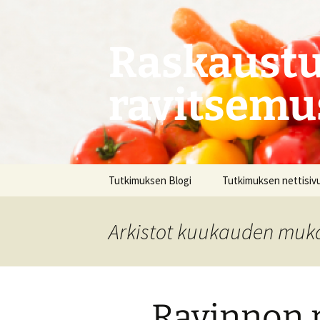
Siirry
sisältöön
Raskaustu
ravitsemu
Tutkimuksen Blogi
Tutkimuksen nettisiv
Arkistot kuukauden muk
Ravinnon 