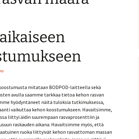
aikaiseen
stumukseen
mo
koostumusta mitataan BODPOD-laitteella sekä
austen avulla saamme tarkkaa tietoa kehon rasvan
emme hyödyntäneet näitä tuloksia tutkimuksessa,
aanti vaikuttaa kehon koostumukseen. Havaitsimme,
ssa liittyi äidin suurempaan rasvaprosenttiin ja
usuun raskauden aikana. Havaitsimme myös, että
älaatuinen ruoka liittyivät kehon rasvattoman massan