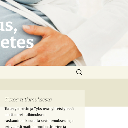
s,
betes
Haku:
Tietoa tutkimuksesta
Turun yliopisto ja Tyks ovat yhteistyössä
aloittaneet tutkimuksen
raskaudenaikaisesta ravitsemuksesta ja
erityisesti maitohappobakteerien ja