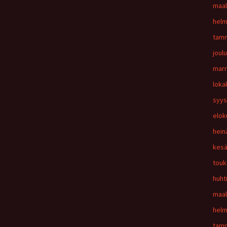
maal
helm
tamm
joul
marr
loka
syys
elok
hein
kesä
touk
huht
maal
helm
tamm