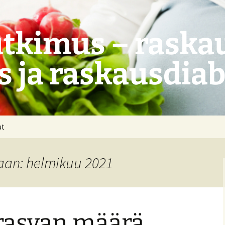
tkimus – raskau
s ja raskausdia
ut
aan: helmikuu 2021
rasvan määrä