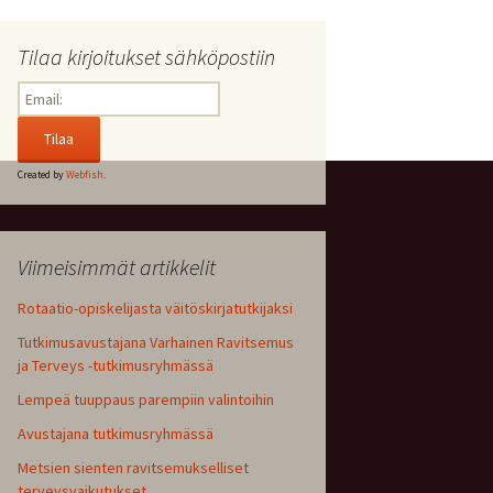
Tilaa kirjoitukset sähköpostiin
Created by
Webfish
.
Viimeisimmät artikkelit
Rotaatio-opiskelijasta väitöskirjatutkijaksi
Tutkimusavustajana Varhainen Ravitsemus
ja Terveys -tutkimusryhmässä
Lempeä tuuppaus parempiin valintoihin
Avustajana tutkimusryhmässä
Metsien sienten ravitsemukselliset
terveysvaikutukset