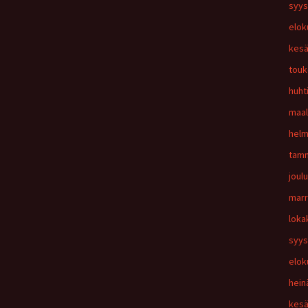
syys
elok
kesä
touk
huht
maal
helm
tamm
joul
marr
loka
syys
elok
hein
kesä