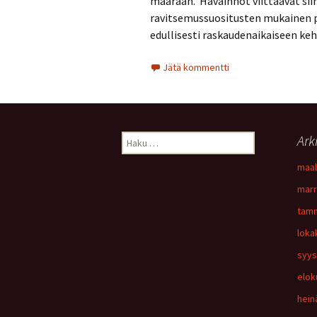
määrään. Havainnot viittaavat siih
ravitsemussuositusten mukainen pr
edullisesti raskaudenaikaiseen 
Jätä kommentti
Haku:
Ark
maal
marr
tamm
loka
syys
elok
hein