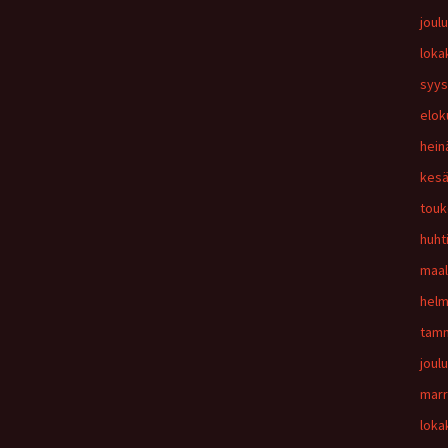
joul
loka
syys
elok
hein
kesä
touk
huht
maal
helm
tamm
joul
marr
loka