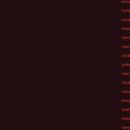
kesä
huht
maal
helm
tamm
marr
loka
joul
marr
loka
elok
kesä
touk
helm
tamm