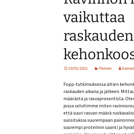
vaikuttaa
raskauden
kehonkoo
10/02/2021
Yleinen
kama
Fopp-tutkimuksessa äitien kehon
raskauden aikana ja jälkeen. Mitt
määrästä ja rasvaprosentista. Ol
jossa selvitimme miten ravinnons
että suuri rasvan määrä ruokavalio
suosituksia suurempaan painonno
suurempi proteiinin saanti ja hyv