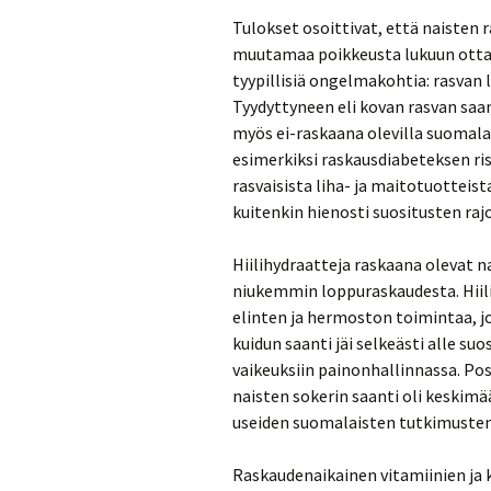
Tulokset osoittivat, että naisten
muutamaa poikkeusta lukuun ottam
tyypillisiä ongelmakohtia: rasvan 
Tyydyttyneen eli kovan rasvan saant
myös ei-raskaana olevilla suomalais
esimerkiksi raskausdiabeteksen ris
rasvaisista liha- ja maitotuotteist
kuitenkin hienosti suositusten raj
Hiilihydraatteja raskaana olevat n
niukemmin loppuraskaudesta. Hiilih
elinten ja hermoston toimintaa, jo
kuidun saanti jäi selkeästi alle s
vaikeuksiin painonhallinnassa. Po
naisten sokerin saanti oli keskimä
useiden suomalaisten tutkimusten
Raskaudenaikainen vitamiinien ja 