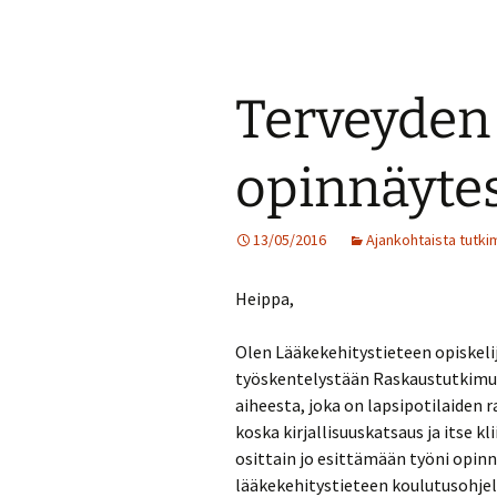
Terveyden 
opinnäyte
13/05/2016
Ajankohtaista tutk
Heippa,
Olen Lääkekehitystieteen opiskelij
työskentelystään Raskaustutkimuks
aiheesta, joka on lapsipotilaiden r
koska kirjallisuuskatsaus ja itse k
osittain jo esittämään työni opin
lääkekehitystieteen koulutusohje