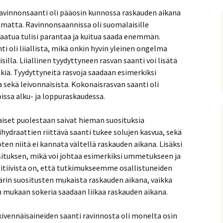
 ravinnonsaanti oli pääosin kunnossa raskauden aikana
atta. Ravinnonsaannissa oli suomalaisille
laatua tulisi parantaa ja kuitua saada enemmän.
i oli liiallista, mikä onkin hyvin yleinen ongelma
illa. Liiallinen tyydyttyneen rasvan saanti voi lisätä
kiä. Tyydyttyneitä rasvoja saadaan esimerkiksi
a sekä leivonnaisista. Kokonaisrasvan saanti oli
oissa alku- ja loppuraskaudessa.
aiset puolestaan saivat hieman suosituksia
ydraattien riittävä saanti tukee solujen kasvua, sekä
ten niitä ei kannata vältellä raskauden aikana. Lisäksi
uosituksen, mikä voi johtaa esimerkiksi ummetukseen ja
sitiivista on, että tutkimukseemme osallistuneiden
ärin suositusten mukaista raskauden aikana, vaikka
 mukaan sokeria saadaan liikaa raskauden aikana.
kivennäisaineiden saanti ravinnosta oli monelta osin