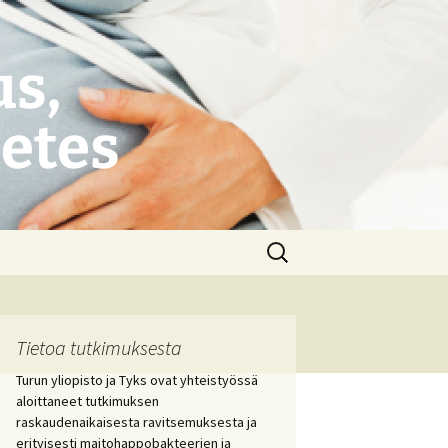
s,
betes
Haku:
Tietoa tutkimuksesta
Turun yliopisto ja Tyks ovat yhteistyössä
aloittaneet tutkimuksen
raskaudenaikaisesta ravitsemuksesta ja
erityisesti maitohappobakteerien ja