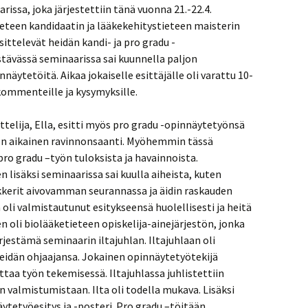
issa, joka järjestettiin tänä vuonna 21.-22.4.
teen kandidaatin ja lääkekehitystieteen maisterin
sittelevät heidän kandi- ja pro gradu -
stävässä seminaarissa sai kuunnella paljon
nnäytetöitä. Aikaa jokaiselle esittäjälle oli varattu 10-
 kommenteille ja kysymyksille.
telija, Ella, esitti myös pro gradu -opinnäytetyönsä
den aikainen ravinnonsaanti. Myöhemmin tässä
ro gradu –työn tuloksista ja havainnoista.
n lisäksi seminaarissa sai kuulla aiheista, kuten
rkkerit aivovamman seurannassa ja äidin raskauden
ä oli valmistautunut esitykseensä huolellisesti ja heitä
en oli biolääketieteen opiskelija-ainejärjestön, jonka
rjestämä seminaarin iltajuhlan. Iltajuhlaan oli
heidän ohjaajansa. Jokainen opinnäytetyötekijä
uttaa työn tekemisessä. Iltajuhlassa juhlistettiin
 valmistumistaan. Ilta oli todella mukava. Lisäksi
äytetyöesitys ja -posteri. Pro gradu –töitään