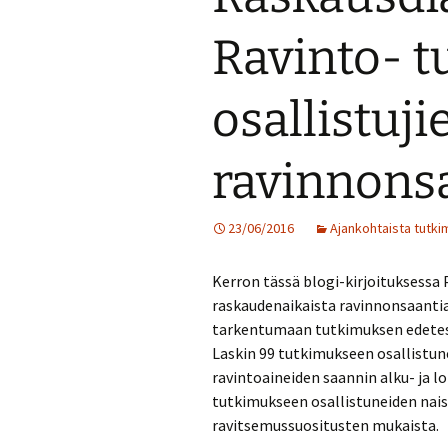
Ravinto- 
osallistuji
ravinnons
23/06/2016
Ajankohtaista tutk
Kerron tässä blogi-kirjoituksessa 
raskaudenaikaista ravinnonsaantia.
tarkentumaan tutkimuksen edetes
Laskin 99 tutkimukseen osallistune
ravintoaineiden saannin alku- ja l
tutkimukseen osallistuneiden nai
ravitsemussuositusten mukaista.