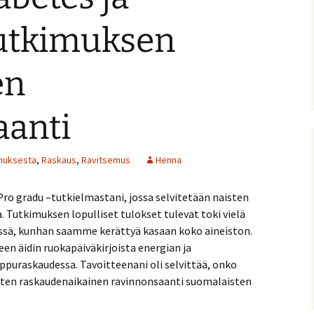
tutkimuksen
en
aanti
imuksesta
,
Raskaus
,
Ravitsemus
Henna
Pro gradu –tutkielmastani, jossa selvitetään naisten
 Tutkimuksen lopulliset tulokset tulevat toki vielä
sä, kunhan saamme kerättyä kasaan koko aineiston.
en äidin ruokapäiväkirjoista energian ja
oppuraskaudessa. Tavoitteenani oli selvittää, onko
sten raskaudenaikainen ravinnonsaanti suomalaisten