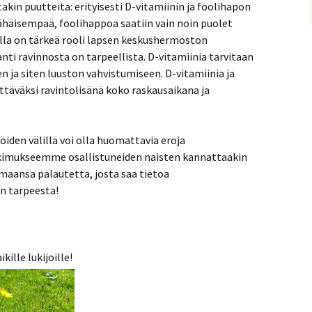
akin puutteita: erityisesti D-vitamiinin ja foolihapon
vähäisempää, foolihappoa saatiin vain noin puolet
lla on tärkeä rooli lapsen keskushermoston
anti ravinnosta on tarpeellista. D-vitamiinia tarvitaan
 ja siten luuston vahvistumiseen. D-vitamiinia ja
ttäväksi ravintolisänä koko raskausaikana ja
öiden välillä voi olla huomattavia eroja
tkimukseemme osallistuneiden naisten kannattaakin
amaansa palautetta, josta saa tietoa
n tarpeesta!
ille lukijoille!