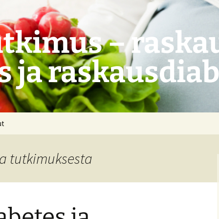
tkimus – raskau
s ja raskausdia
ut
ta tutkimuksesta
betes ja