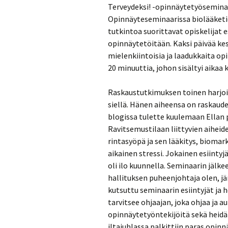
Terveydeksi! -opinnäytetyöseminaar
Opinnäyteseminaarissa biolääketie
tutkintoa suorittavat opiskelijat e
opinnäytetöitään. Kaksi päivää ke
mielenkiintoisia ja laadukkaita opi
20 minuuttia, johon sisältyi aikaa
Raskaustutkimuksen toinen harjoit
siellä. Hänen aiheensa on raskau
blogissa tulette kuulemaan Ellan p
Ravitsemustilaan liittyvien aiheide
rintasyöpä ja sen lääkitys, bioma
aikainen stressi. Jokainen esiintyj
oli ilo kuunnella. Seminaarin jälke
hallituksen puheenjohtaja olen, jä
kutsuttu seminaarin esiintyjät ja 
tarvitsee ohjaajan, joka ohjaa ja a
opinnäytetyöntekijöitä sekä heidän
iltajuhlassa palkittiin paras opinn