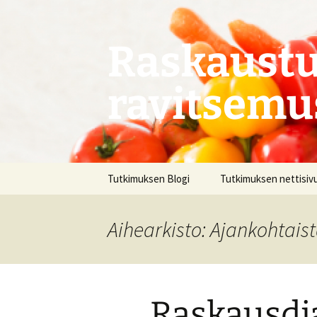
Siirry
sisältöön
Raskaustu
ravitsemu
Tutkimuksen Blogi
Tutkimuksen nettisiv
Aihearkisto: Ajankohtais
Raskausdia