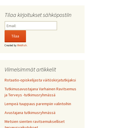
Tilaa kirjoitukset sähköpostiin
Created by
Webfish
.
Viimeisimmät artikkelit
Rotaatio-opiskelijasta väitöskirjatutkijaksi
Tutkimusavustajana Varhainen Ravitsemus
ja Terveys -tutkimusryhmässä
Lempeä tuuppaus parempiin valintoihin
Avustajana tutkimusryhmässä
Metsien sienten ravitsemukselliset
terveysvaikutukset