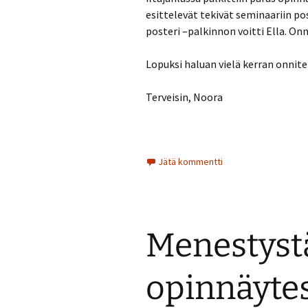
esittelevät tekivät seminaariin pos
posteri –palkinnon voitti Ella. Onn
Lopuksi haluan vielä kerran onnite
Terveisin, Noora
Jätä kommentti
Menestyst
opinnäyte