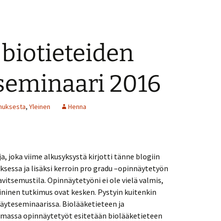
biotieteiden
seminaari 2016
imuksesta
,
Yleinen
Henna
a, joka viime alkusyksystä kirjotti tänne blogiin
essa ja lisäksi kerroin pro gradu –opinnäytetyön
avitsemustila. Opinnäytetyöni ei ole vielä valmis,
liininen tutkimus ovat kesken. Pystyin kuitenkin
näyteseminaarissa. Biolääketieteen ja
lmassa opinnäytetyöt esitetään biolääketieteen