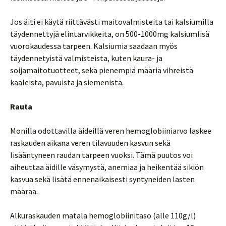
Jos äiti ei käytä riittävästi maitovalmisteita tai kalsiumilla
täydennettyjä elintarvikkeita, on 500-1000mg kalsiumlisä
vuorokaudessa tarpeen. Kalsiumia saadaan myös
täydennetyistä valmisteista, kuten kaura- ja
soijamaitotuotteet, sekä pienempiä määriä vihreistä
kaaleista, pavuista ja siemenistä.
Rauta
Monilla odottavilla äideillä veren hemoglobiiniarvo laskee
raskauden aikana veren tilavuuden kasvun sekä
lisääntyneen raudan tarpeen vuoksi. Tämä puutos voi
aiheuttaa äidille väsymystä, anemiaa ja heikentää sikiön
kasvua sekä lisätä ennenaikaisesti syntyneiden lasten
määrää.
Alkuraskauden matala hemoglobiinitaso (alle 110g/l)