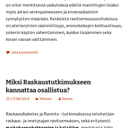
on ollut merkitseviä vaikutuksia edellä mainittujen lisäksi
myös äitien verenpaineeseen ja ennenaikaisten
synnytysten määrään. Keskeistä ravitsemussuosituksissa
on ateriarytmin säännöllisyys, annoskokojen kohtuullisuus,
sokerin käytön vähentäminen, kuidun lisääminen sekä
kovan rasvan välttäminen.
Jätä kommentti
Miksi Raskaustutkimukseen
kannattaa osallistua?
17/04/2014
Yleinen
Henna
Raskausdiabetes ja Ravinto –tutkimuksessa selvitetään
raskaus- ja imetysajan ravitsemuksen, sekä erityisesti
maitohappobakteerien ja kalaöljyn
, merkitystä äidin