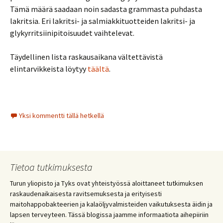
Tämä määrä saadaan noin sadasta grammasta puhdasta
lakritsia. Eri lakritsi- ja salmiakkituotteiden lakritsi- ja
glykyrritsiinipitoisuudet vaihtelevat.
Täydellinen lista raskausaikana vältettävistä
elintarvikkeista löytyy
täältä
.
Yksi kommentti tällä hetkellä
Tietoa tutkimuksesta
Turun yliopisto ja Tyks ovat yhteistyössä aloittaneet tutkimuksen
raskaudenaikaisesta ravitsemuksesta ja erityisesti
maitohappobakteerien ja kalaöljyvalmisteiden vaikutuksesta äidin ja
lapsen terveyteen. Tässä blogissa jaamme informaatiota aihepiiriin