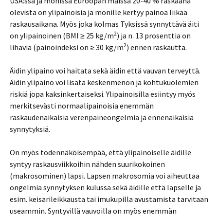
USA:ssa ja monissa Euroopan maissa 20-40 % raskaana
olevista on ylipainoisia ja monille kertyy painoa liikaa
raskausaikana. Myös joka kolmas Tyksissä synnyttävä äiti
2
on ylipainoinen (BMI ≥ 25 kg/m
) ja n. 13 prosenttia on
2
lihavia (painoindeksi on ≥ 30 kg/m
) ennen raskautta.
Äidin ylipaino voi haitata sekä äidin että vauvan terveyttä.
Äidin ylipaino voi lisätä keskenmenon ja kohtukuolemien
riskiä jopa kaksinkertaiseksi. Ylipainoisilla esiintyy myös
merkitsevästi normaalipainoisia enemmän
raskaudenaikaisia verenpaineongelmia ja ennenaikaisia
synnytyksiä.
On myös todennäköisempää, että ylipainoiselle äidille
syntyy raskausviikkoihin nähden suurikokoinen
(makrosominen) lapsi. Lapsen makrosomia voi aiheuttaa
ongelmia synnytyksen kulussa sekä äidille että lapselle ja
esim. keisarileikkausta tai imukupilla avustamista tarvitaan
useammin. Syntyvillä vauvoilla on myös enemmän