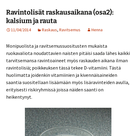
Ravintolisät raskausaikana (osa2):
kalsium ja rauta
11/04/2014
Raskaus
,
Ravitsemus
Henna
Monipuolista ja ravitsemussuositusten mukaista
ruokavaliota noudattavien naisten pitäisi saada lähes kaikki
tarvitsemansa ravintoaineet myös raskauden aikana ilman
ravintolisiä; poikkeuksen tässä tekee D-vitamiini. Tästä
huolimatta joidenkin vitamiinien ja kivennäisaineiden
saantia suositellaan lisäämään myös lisäravinteiden avulla,
erityisesti riskiryhmissä joissa näiden saanti on
heikentynyt.