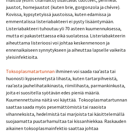
maitoa (esim. tilamaito) sisältävät tuotteet, pehmeät
juustot, homejuustot (kuten brie, gorgonzola ja chévre).
Kovissa, kypsytetyissä juustoissa, kuten edamissa ja
emmentalissa listeriabakteeri ei pysty lisääntymään.
Listeriabakteeri tuhoutuu yli 70 asteen kuumennuksessa,
mutta ei pakastettaessa eikä suolatessa. Listeriabakteerin
aiheuttama listerioosi voi johtaa keskenmenoon ja
ennenaikaiseen synnytykseen ja aiheuttaa lapselle vaikeita
yleisinfektioita.
Toksoplasmatartunnan
ihminen voi saada raa’asta tai
huonosti kypsennetystä lihasta, kuten tartarpihveistä,
raa’asta jauhelihataikinasta, riimilihasta, parmankinkusta,
joita ei suositella syötävän edes pieniä määriä.
Kuumennettuina näitä voi käyttää. Toksoplasmatartunnan
saattaa saada myös pesemättömistä tai raaoista
vihanneksista, hedelmistä tai marjoista tai käsittelemällä
suojaamatta puutarhamultaa tai kissanhiekkaa. Raskauden
aikainen toksoplasmainfektio saattaa johtaa