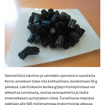
Säännöllistä lakritsin ja salmiakin syömistä ei suositella.
Kerta-annoksen tulee olla kohtuullinen, korkeintaan 50 g
päivässä. Lakritsikasvin korkea glykyrritsiinipitoisuus voi
aiheuttaa turvotusta, nostaa verenpainetta ja lisätä
ennenaikaisen synnytyksen riskiä. Turvallisena määränä
pidetään alle 500 milligrammaa glykyrritsiiniä viikossa.