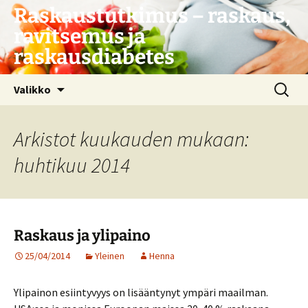
Siirry
Raskaustutkimus – raskaus,
sisältöön
ravitsemus ja
raskausdiabetes
Haku:
Valikko
Arkistot kuukauden mukaan:
huhtikuu 2014
Raskaus ja ylipaino
25/04/2014
Yleinen
Henna
Ylipainon esiintyvyys on lisääntynyt ympäri maailman.