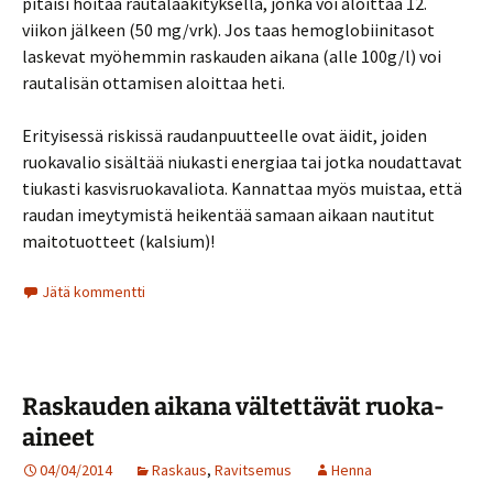
pitäisi hoitaa rautalääkityksellä, jonka voi aloittaa 12.
viikon jälkeen (50 mg/vrk). Jos taas hemoglobiinitasot
laskevat myöhemmin raskauden aikana (alle 100g/l) voi
rautalisän ottamisen aloittaa heti.
Erityisessä riskissä raudanpuutteelle ovat äidit, joiden
ruokavalio sisältää niukasti energiaa tai jotka noudattavat
tiukasti kasvisruokavaliota. Kannattaa myös muistaa, että
raudan imeytymistä heikentää samaan aikaan nautitut
maitotuotteet (kalsium)!
Jätä kommentti
Raskauden aikana vältettävät ruoka-
aineet
04/04/2014
Raskaus
,
Ravitsemus
Henna