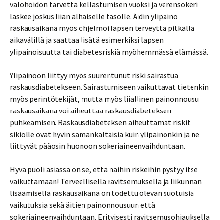
valohoidon tarvetta kellastumisen vuoksi ja verensokeri
laskee joskus liian alhaiselle tasolle. Äidin ylipaino
raskausaikana myös ohjelmoi lapsen terveyttä pitkällä
aikavälillä ja saattaa lisätä esimerkiksi lapsen
ylipainoisuutta tai diabetesriskiä myöhemmässä elämässä.
Ylipainoon liittyy myös suurentunut riski sairastua
raskausdiabetekseen. Sairastumiseen vaikuttavat tietenkin
myös perintötekijät, mutta myös liiallinen painonnousu
raskausaikana voi aiheuttaa raskausdiabeteksen
puhkeamisen. Raskausdiabeteksen aiheuttamat riskit
sikiölle ovat hyvin samankaltaisia kuin ylipainonkin ja ne
liittyvät pääosin huonoon sokeriaineenvaihduntaan.
Hyvä puoli asiassa on se, että näihin riskeihin pystyy itse
vaikuttamaan! Terveellisellä ravitsemuksella ja liikunnan
lisäämisellä raskausaikana on todettu olevan suotuisia
vaikutuksia sekä äitien painonnousuun että
sokeriaineenvaihduntaan. Erityisesti ravitsemusohjauksella