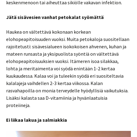
keskenmenoon tai aiheuttaa sikiölle vakavan infektion.
Jätä sisävesien vanhat petokalat syömättä
Haukea on vältettävä kokonaan korkean
elohopeapitoisuuden vuoksi. Muita petokaloja suositellaan
rajoitetusti: sisävesialueen isokokoisen ahvenen, kuhan ja
mateen runsasta ja yksipuolista syöntiä on vältettävä
elohopeapitoisuuksien vuoksi. Itämeren isoa silakkaa,
lohta ja meritaimenta voi syödä enintään 1-2 kertaa
kuukaudessa. Kalaa voi ja tuleekin syödä eri suositeltavia
kalalajeja vaihdellen 2-3 kertaa viikossa. Kalan
rasvahapoilla on monia terveydelle hyödyllisiä vaikutuksia.
Lisäksi kalasta saa D-vitamiinia ja hyvänlaatuisia
proteiineja.
Ei liikaa lakua ja salmiakkia