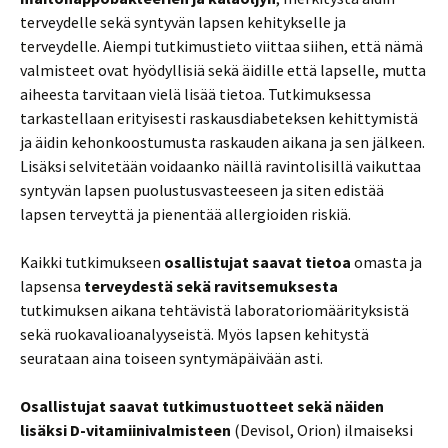
terveydelle sekä syntyvän lapsen kehitykselle ja
terveydelle. Aiempi tutkimustieto viittaa siihen, että nämä
valmisteet ovat hyödyllisiä sekä äidille että lapselle, mutta
aiheesta tarvitaan vielä lisää tietoa. Tutkimuksessa
tarkastellaan erityisesti raskausdiabeteksen kehittymistä
ja äidin kehonkoostumusta raskauden aikana ja sen jälkeen.
Lisäksi selvitetään voidaanko näillä ravintolisillä vaikuttaa
syntyvän lapsen puolustusvasteeseen ja siten edistää
lapsen terveyttä ja pienentää allergioiden riskiä.
Kaikki tutkimukseen
osallistujat saavat tietoa
omasta ja
lapsensa
terveydestä sekä ravitsemuksesta
tutkimuksen aikana tehtävistä laboratoriomäärityksistä
sekä ruokavalioanalyyseistä. Myös lapsen kehitystä
seurataan aina toiseen syntymäpäivään asti.
Osallistujat saavat tutkimustuotteet sekä näiden
lisäksi D-vitamiinivalmisteen
(Devisol, Orion) ilmaiseksi