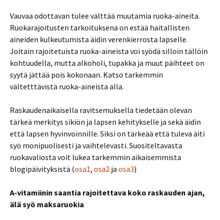
Vauvaa odottavan tulee välttää muutamia ruoka-aineita.
Ruokarajoitusten tarkoituksena on estää haitallisten
aineiden kulkeutumista äidin verenkierrosta lapselle.
Joitain rajoitetuista ruoka-aineista voi syödä silloin tällöin
kohtuudella, mutta alkoholi, tupakka ja muut päihteet on
syytä jättää pois kokonaan. Katso tarkemmin
vältetttävistä ruoka-aineista alla.
Raskaudenaikaisella ravitsemuksella tiedetään olevan
tärkeä merkitys sikiön ja lapsen kehitykselle ja sekä äidin
että lapsen hyvinvoinnille. Siksi on tärkeää että tuleva äiti
syö monipuolisesti ja vaihtelevasti. Suositeltavasta
ruokavaliosta voit lukea tarkemmin aikaisemmista
blogipäivityksistä (
osa1
,
osa2
ja
osa3
)
A
-vitamiinin saantia rajoitettava koko raskauden ajan,
älä syö maksaruokia