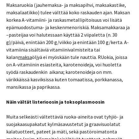
Maksaruokia (jauhemaksa- ja maksapihvi, maksakastike,
maksalaatikko) tulee välttää koko raskauden ajan. Maksan
korkea A-vitamiini- ja raskasmetallipitoisuus voi lisätä
epämuodostuma- ja keskenmenoriskiä. Maksamakkaraa ja
–pasteijaa voi halutessaan käyttää 2 viipaletta (n. 30
g)/päivä, enintään 200 g/viikko ja enintään 100 g/kerta. A-
vitamiinia sisältäviä vitamiinivalmisteita tai
kalan
maksa
öljyä ei myöskään tule nauttia. RUokia, joissa
on A-vitamiinin esiasteita, karotenoideja, voi huoletta
syödä raskaudenkin aikana; karotenoideja on mm.
värikkäissä kasviksissa kuten tomaatissa, porkkanassa,
mansikassa ja paprikassa.
Näin vältät listerioosin ja toksoplasmoosin
Muita selkeästi vältettäviä ruoka-aineita ovat tyhjiö- ja
suojakaasupakatut kylmäsavustetut ja graavisuolatut
kalatuotteet, pateet ja mäti, sekä pastöroimatonta