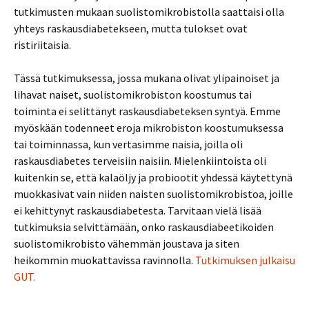
tutkimusten mukaan suolistomikrobistolla saattaisi olla
yhteys raskausdiabetekseen, mutta tulokset ovat
ristiriitaisia.
Tässä tutkimuksessa, jossa mukana olivat ylipainoiset ja
lihavat naiset, suolistomikrobiston koostumus tai
toiminta ei selittänyt raskausdiabeteksen syntyä. Emme
myöskään todenneet eroja mikrobiston koostumuksessa
tai toiminnassa, kun vertasimme naisia, joilla oli
raskausdiabetes terveisiin naisiin. Mielenkiintoista oli
kuitenkin se, että kalaöljy ja probiootit yhdessä käytettynä
muokkasivat vain niiden naisten suolistomikrobistoa, joille
ei kehittynyt raskausdiabetesta. Tarvitaan vielä lisää
tutkimuksia selvittämään, onko raskausdiabeetikoiden
suolistomikrobisto vähemmän joustava ja siten
heikommin muokattavissa ravinnolla.
Tutkimuksen julkaisu
GUT.