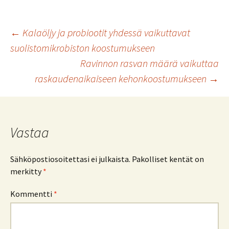
Artikkelien
←
Kalaöljy ja probiootit yhdessä vaikuttavat
suolistomikrobiston koostumukseen
Ravinnon rasvan määrä vaikuttaa
selaus
raskaudenaikaiseen kehonkoostumukseen
→
Vastaa
Sähköpostiosoitettasi ei julkaista.
Pakolliset kentät on
merkitty
*
Kommentti
*