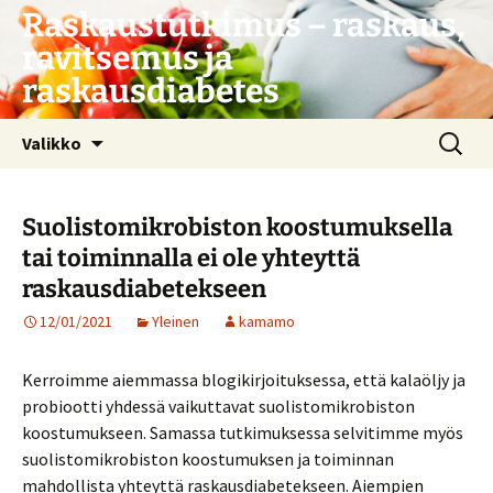
Siirry
Raskaustutkimus – raskaus,
sisältöön
ravitsemus ja
raskausdiabetes
Haku:
Valikko
Suolistomikrobiston koostumuksella
tai toiminnalla ei ole yhteyttä
raskausdiabetekseen
12/01/2021
Yleinen
kamamo
Kerroimme aiemmassa blogikirjoituksessa, että kalaöljy ja
probiootti yhdessä vaikuttavat suolistomikrobiston
koostumukseen. Samassa tutkimuksessa selvitimme myös
suolistomikrobiston koostumuksen ja toiminnan
mahdollista yhteyttä raskausdiabetekseen. Aiempien