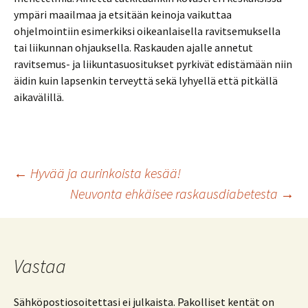
ympäri maailmaa ja etsitään keinoja vaikuttaa
ohjelmointiin esimerkiksi oikeanlaisella ravitsemuksella
tai liikunnan ohjauksella. Raskauden ajalle annetut
ravitsemus- ja liikuntasuositukset pyrkivät edistämään niin
äidin kuin lapsenkin terveyttä sekä lyhyellä että pitkällä
aikavälillä.
Artikkelien
←
Hyvää ja aurinkoista kesää!
Neuvonta ehkäisee raskausdiabetesta
→
selaus
Vastaa
Sähköpostiosoitettasi ei julkaista.
Pakolliset kentät on