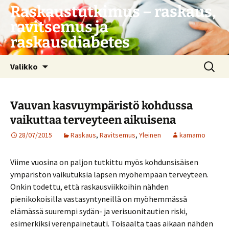
Siirry
Raskaustutkimus – raskaus,
sisältöön
ravitsemus ja
raskausdiabetes
Haku:
Valikko
Vauvan kasvuympäristö kohdussa
vaikuttaa terveyteen aikuisena
28/07/2015
Raskaus
,
Ravitsemus
,
Yleinen
kamamo
Viime vuosina on paljon tutkittu myös kohdunsisäisen
ympäristön vaikutuksia lapsen myöhempään terveyteen.
Onkin todettu, että raskausviikkoihin nähden
pienikokoisilla vastasyntyneillä on myöhemmässä
elämässä suurempi sydän- ja verisuonitautien riski,
esimerkiksi verenpainetauti. Toisaalta taas aikaan nähden