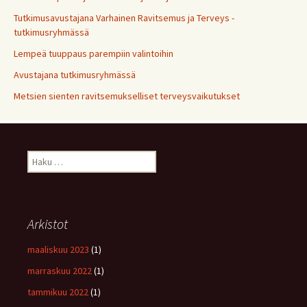
Tutkimusavustajana Varhainen Ravitsemus ja Terveys -
tutkimusryhmässä
Lempeä tuuppaus parempiin valintoihin
Avustajana tutkimusryhmässä
Metsien sienten ravitsemukselliset terveysvaikutukset
Haku:
Arkistot
maaliskuu 2023
(1)
marraskuu 2022
(1)
tammikuu 2022
(1)