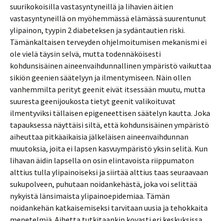
suurikokoisilla vastasyntyneillä ja lihavien äitien
vastasyntyneillä on myöhemmässä elämässä suurentunut
ylipainon, tyypin 2 diabeteksen ja sydäntautien riski.
Tämänkaltaisen terveyden ohjelmoitumisen mekanismi ei
ole vielä täysin selvä, mutta todennäköisesti
kohdunsisäinen aineenvaihdunnallinen ympäristö vaikuttaa
sikiön geenien säätelyyn ja ilmentymiseen. Näin ollen
vanhemmilta perityt geenit eivät itsessään muutu, mutta
suuresta geenijoukosta tietyt geenit valikoituvat
ilmentyviksi tällaisen epigeneettisen säätelyn kautta. Joka
tapauksessa näyttäisi siltä, että kohdunsisäinen ympäristö
aiheuttaa pitkäaikaisia jälkeläisen aineenvaihdunnan
muutoksia, joita ei lapsen kasvuympäristö yksin selitä. Kun
lihavan äidin lapsella on osin elintavoista riippumaton
alttius tulla ylipainoiseksi ja siirtää alttius taas seuraavaan
sukupolveen, puhutaan noidankehästä, joka voi selittää
nykyistä länsimaista ylipainoepidemiaa. Tämän
noidankehän katkaisemiseksi tarvitaan uusia ja tehokkaita
menetelmiä. Aihetta tutkitaankin kovasti eri keskuksissa