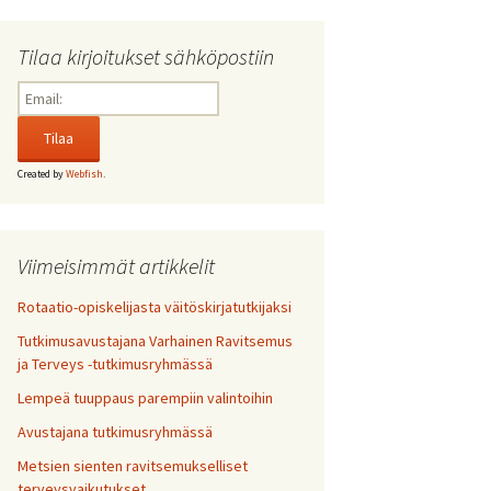
Tilaa kirjoitukset sähköpostiin
Created by
Webfish
.
Viimeisimmät artikkelit
Rotaatio-opiskelijasta väitöskirjatutkijaksi
Tutkimusavustajana Varhainen Ravitsemus
ja Terveys -tutkimusryhmässä
Lempeä tuuppaus parempiin valintoihin
Avustajana tutkimusryhmässä
Metsien sienten ravitsemukselliset
terveysvaikutukset