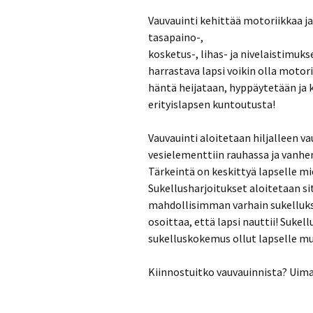
Vauvauinti kehittää motoriikkaa 
tasapaino-,
kosketus-, lihas- ja nivelaistimuk
harrastava lapsi voikin olla motori
häntä heijataan, hyppäytetään ja k
erityislapsen kuntoutusta!
Vauvauinti aloitetaan hiljalleen 
vesielementtiin rauhassa ja vanhem
Tärkeintä on keskittyä lapselle mie
Sukellusharjoitukset aloitetaan sit
mahdollisimman varhain sukelluksiin
osoittaa, että lapsi nauttii! Sukel
sukelluskokemus ollut lapselle m
Kiinnostuitko vauvauinnista? Uimah