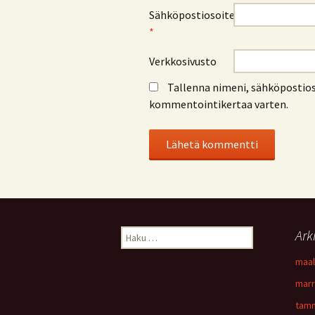
Sähköpostiosoite
*
Verkkosivusto
Tallenna nimeni, sähköpostios
kommentointikertaa varten.
Haku:
Ark
maal
marr
tamm