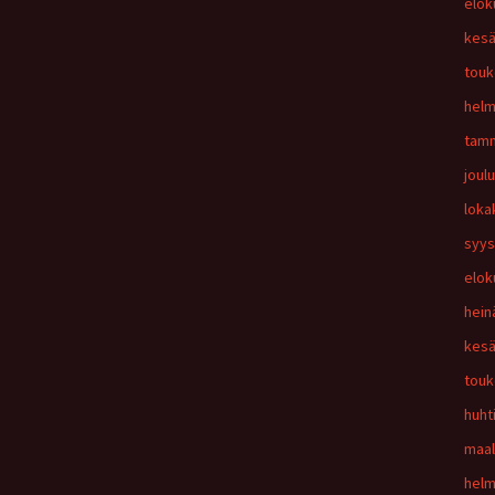
elok
kesä
touk
helm
tamm
joul
loka
syys
elok
hein
kesä
touk
huht
maal
helm