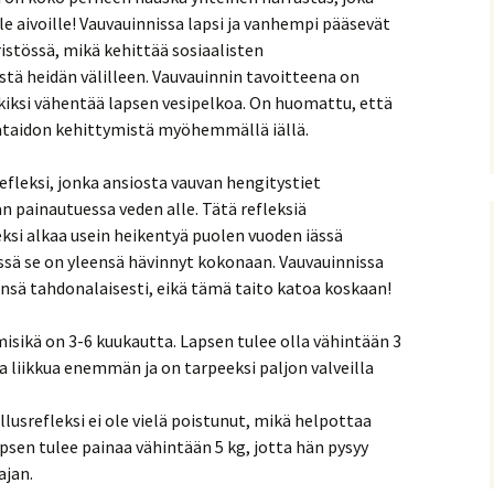
lle aivoille! Vauvauinnissa lapsi ja vanhempi pääsevät
stössä, mikä kehittää sosiaalisten
tä heidän välilleen. Vauvauinnin tavoitteena on
rkiksi vähentää lapsen vesipelkoa. On huomattu, että
ataidon kehittymistä myöhemmällä iällä.
efleksi, jonka ansiosta vauvan hengitystiet
n painautuessa veden alle. Tätä refleksiä
ksi alkaa usein heikentyä puolen vuoden iässä
ssä se on yleensä hävinnyt kokonaan. Vauvauinnissa
nsä tahdonalaisesti, eikä tämä taito katoa koskaan!
isikä on 3-6 kuukautta. Lapsen tulee olla vähintään 3
a liikkua enemmän ja on tarpeeksi paljon valveilla
lusrefleksi ei ole vielä poistunut, mikä helpottaa
psen tulee painaa vähintään 5 kg, jotta hän pysyy
ajan.