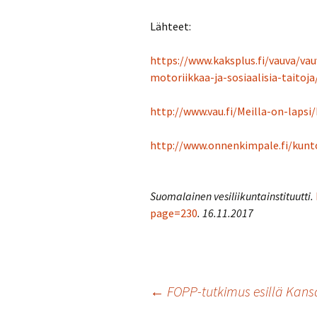
Lähteet:
https://www.kaksplus.fi/vauva/va
motoriikkaa-ja-sosiaalisia-taitoja
http://www.vau.fi/Meilla-on-lapsi/
http://www.onnenkimpale.fi/kuntou
Suomalainen vesiliikuntainstituutti.
page=230
. 16.11.2017
Artikkelien
←
FOPP-tutkimus esillä Kans