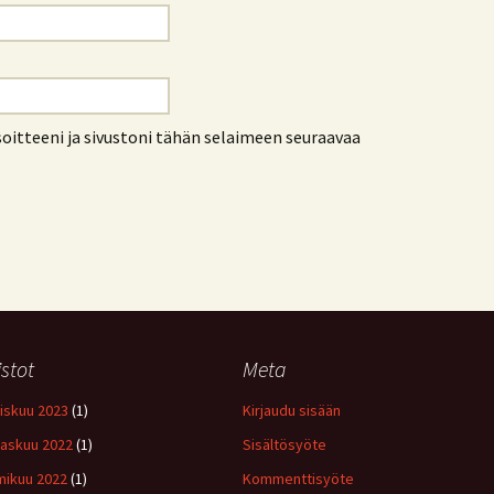
oitteeni ja sivustoni tähän selaimeen seuraavaa
istot
Meta
iskuu 2023
(1)
Kirjaudu sisään
askuu 2022
(1)
Sisältösyöte
ikuu 2022
(1)
Kommenttisyöte