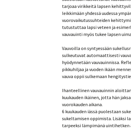
tarjoaa virikkeitä lapsen kehittyvi
leikkimään yhdessä uudessa ympäri
vuorovaikutussuhteiden kehittymis
tutustuttaa lapsi veteen ja esime
vauvauinti myös tukee lapsen uim
Vauvoilla on syntyessään sukellusr
sulkeutuvat automaattisesti vauva
hyödynnetään vauvauinnissa. Refle
pikkuhiljaa ja vuoden ikään menne
vauva oppii sulkemaan hengitystie
Ihanteellinen vauvauinnin aloittam
kuukauden ikäinen, jotta hän jaksa
vuorokauden aikana.
6 kuukauden iässä puolestaan sukel
sukeltamisen oppimista. Lisäksi la
tarpeeksi lämpimänä uintihetken 