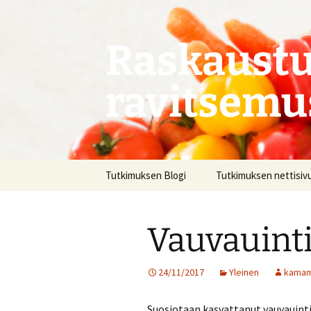
Siirry
sisältöön
Raskaustu
ravitsemu
Tutkimuksen Blogi
Tutkimuksen nettisiv
Vauvauint
24/11/2017
Yleinen
kama
Suosiotaan kasvattanut vauvauinti