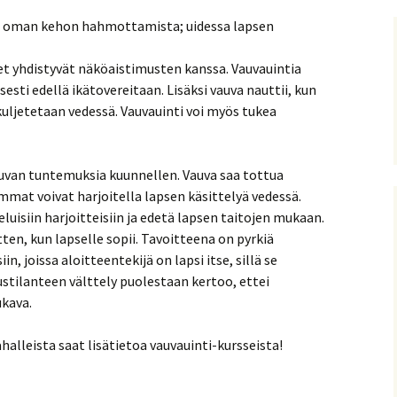
ja oman kehon hahmottamista; uidessa lapsen
set yhdistyvät näköaistimusten kanssa. Vauvauintia
sesti edellä ikätovereitaan. Lisäksi vauva nauttii, kun
uljetetaan vedessä. Vauvauinti voi myös tukea
vauvan tuntemuksia kuunnellen. Vauva saa tottua
mat voivat harjoitella lapsen käsittelyä vedessä.
luisiin harjoitteisiin ja edetä lapsen taitojen mukaan.
ten, kun lapselle sopii. Tavoitteena on pyrkiä
, joissa aloitteentekijä on lapsi itse, sillä se
lustilanteen välttely puolestaan kertoo, ettei
ukava.
alleista saat lisätietoa vauvauinti-kursseista!