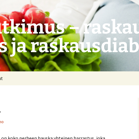
tkimus – raskau
s ja raskausdia
ut
i
mo
 on koko perheen hauska yhteinen harrastus, joka