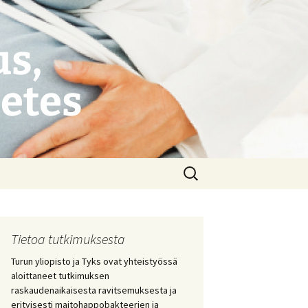
s,
betes
Haku:
Tietoa tutkimuksesta
Turun yliopisto ja Tyks ovat yhteistyössä
aloittaneet tutkimuksen
raskaudenaikaisesta ravitsemuksesta ja
erityisesti maitohappobakteerien ja