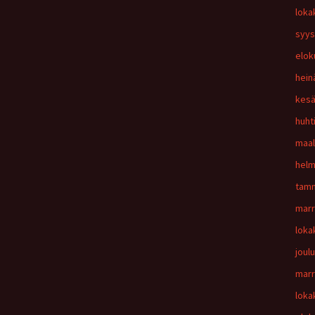
loka
syys
elok
hein
kesä
huht
maal
helm
tamm
marr
loka
joul
marr
loka