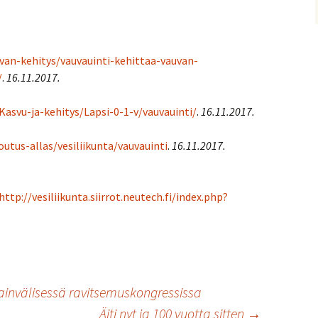
uvan-kehitys/vauvauinti-kehittaa-vauvan-
/
.
16.11.2017.
Kasvu-ja-kehitys/Lapsi-0-1-v/vauvauinti/
.
16.11.2017.
tus-allas/vesiliikunta/vauvauinti
.
16.11.2017.
http://vesiliikunta.siirrot.neutech.fi/index.php?
ainvälisessä ravitsemuskongressissa
Äiti nyt ja 100 vuotta sitten
→