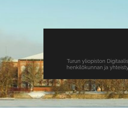
Turun yliopiston Digitaal
henkilökunnan ja yhteist