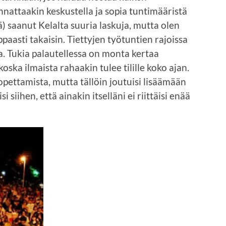
nattaakin keskustella ja sopia tuntimääristä
ä) saanut Kelalta suuria laskuja, mutta olen
ppaasti takaisin. Tiettyjen työtuntien rajoissa
. Tukia palautellessa on monta kertaa
koska ilmaista rahaakin tulee tilille koko ajan.
pettamista, mutta tällöin joutuisi lisäämään
 siihen, että ainakin itselläni ei riittäisi enää