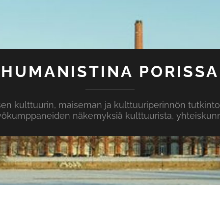
HUMANISTINA PORISSA
isen kulttuurin, maiseman ja kulttuuriperinnön tutkint
yökumppaneiden näkemyksiä kulttuurista, yhteiskunna