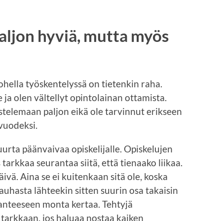
aljon hyviä, mutta myös
 ohella työskentelyssä on tietenkin raha.
le ja olen vältellyt opintolainan ottamista.
stelemaan paljon eikä ole tarvinnut erikseen
vuodeksi.
urta päänvaivaa opiskelijalle. Opiskelujen
arkkaa seurantaa siitä, että tienaako liikaa.
päivä. Aina se ei kuitenkaan sitä ole, koska
inauhasta lähteekin sitten suurin osa takaisin
ilanteeseen monta kertaa. Tehtyjä
a tarkkaan, jos haluaa nostaa kaiken