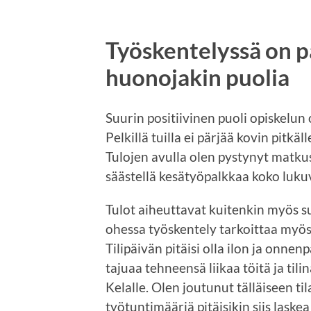
Työskentelyssä on p
huonojakin puolia
Suurin positiivinen puoli opiskelun
Pelkillä tuilla ei pärjää kovin pitkäl
Tulojen avulla olen pystynyt matku
säästellä kesätyöpalkkaa koko luku
Tulot aiheuttavat kuitenkin myös su
ohessa työskentely tarkoittaa myös t
Tilipäivän pitäisi olla ilon ja onnen
tajuaa tehneensä liikaa töitä ja til
Kelalle. Olen joutunut tälläiseen t
työtuntimääriä pitäisikin siis laske