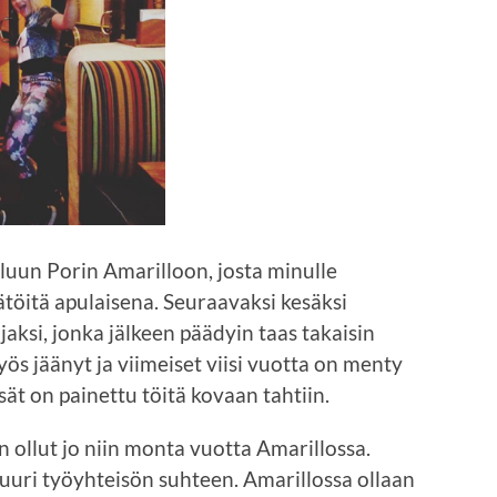
luun Porin Amarilloon, josta minulle
ätöitä apulaisena. Seuraavaksi kesäksi
ksi, jonka jälkeen päädyin taas takaisin
s jäänyt ja viimeiset viisi vuotta on menty
esät on painettu töitä kovaan tahtiin.
n ollut jo niin monta vuotta Amarillossa.
tuuri työyhteisön suhteen. Amarillossa ollaan