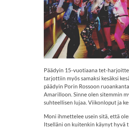
Päädyin 15-vuotiaana tet-harjoitte
tarjottiin myös samaksi kesäksi kes
päädyin Porin Rossoon ruoankantaja
Amarilloon. Sinne olen sitemmin myö
suhteellisen lujaa. Viikonloput ja k
Moni ihmettelee usein sitä, että ole
Itselläni on kuitenkin käynyt hyvä 