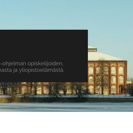
o-ohjelman opiskelijoiden,
sta ja yliopistoelämästä.