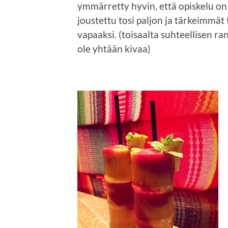
ymmärretty hyvin, että opiskelu o
joustettu tosi paljon ja tärkeimmä
vapaaksi. (toisaalta suhteellisen r
ole yhtään kivaa)