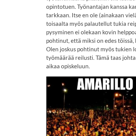
opintotuen. Työnantajan kanssa kan
tarkkaan. Itse en ole (ainakaan viel
toisaalta myös palautellut tukia rei
pysyminen ei olekaan kovin helppoa
pohtinut, että miksi on edes töissä, 
Olen joskus pohtinut myös tukien lo
työmäärää reilusti. Tämä taas johtaisi
aikaa opiskeluun.