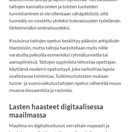
taitojen kannalta omien ja toisten tunteiden
tunnistaminen ei ole ollenkaan vähäpätöistä, sillä
tunneäly on nostettu yhdeksi tulevaisuuden työelämän
tärkeimmäksi ominaisuudeksi.
Kouluissa taitojen opetus keskittyy pääosin arkipäivän
tilanteisiin, mutta taitoja harjoitellaan myös niille
varatuilla paikoilla esimerkiksi ryhmätunneilla tai
aamupiireissä. Taitojen oppimista tehostaa opettajan
käyttämä moderni opetustyyli, joka tarkoittaa lapsia
osallistavaa toimintaa. Tutkimustulosten mukaan
tunne- ja vuorovaikutustaitojen opetus vähentää muun
muassa kiusaamista ja rasismia.
Lasten haasteet digitaalisessa
maailmassa
Maailma on digitalisoitunut verrattain nopeasti ja