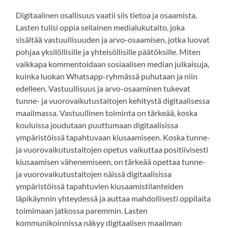
Digitaalinen osallisuus vaatii siis tietoa ja osaamista.
Lasten tulisi oppia sellainen medialukutaito, joka
sisältää vastuullisuuden ja arvo-osaamisen, jotka luovat
pohjaa yksilöllisille ja yhteisöllisille päätöksille. Miten
vaikkapa kommentoidaan sosiaalisen median julkaisuja,
kuinka luokan Whatsapp-ryhmässä puhutaan ja niin
edelleen. Vastuullisuus ja arvo-osaaminen tukevat
tunne- ja vuorovaikutustaitojen kehitystä digitaalisessa
maailmassa. Vastuullinen toiminta on tärkeää, koska
kouluissa joudutaan puuttumaan digitaalisissa
ympäristöissä tapahtuvaan kiusaamiseen. Koska tunne-
ja vuorovaikutustaitojen opetus vaikuttaa positiivisesti
kiusaamisen vähenemiseen, on tärkeää opettaa tunne-
ja vuorovaikutustaitojen näissä digitaalisissa
ympäristöissä tapahtuvien kiusaamistilanteiden
läpikäynnin yhteydessä ja auttaa mahdollisesti oppilaita
toimimaan jatkossa paremmin. Lasten
kommunikoinnissa näkyy digitaalisen maailman