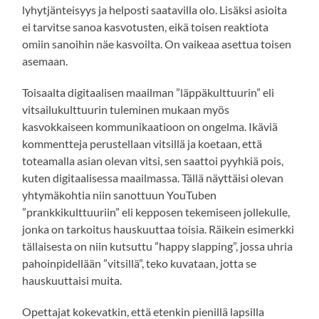
lyhytjänteisyys ja helposti saatavilla olo. Lisäksi asioita
ei tarvitse sanoa kasvotusten, eikä toisen reaktiota
omiin sanoihin näe kasvoilta. On vaikeaa asettua toisen
asemaan.
Toisaalta digitaalisen maailman ”läppäkulttuurin” eli
vitsailukulttuurin tuleminen mukaan myös
kasvokkaiseen kommunikaatioon on ongelma. Ikäviä
kommentteja perustellaan vitsillä ja koetaan, että
toteamalla asian olevan vitsi, sen saattoi pyyhkiä pois,
kuten digitaalisessa maailmassa. Tällä näyttäisi olevan
yhtymäkohtia niin sanottuun YouTuben
”prankkikulttuuriin” eli kepposen tekemiseen jollekulle,
jonka on tarkoitus hauskuuttaa toisia. Räikein esimerkki
tällaisesta on niin kutsuttu ”happy slapping”, jossa uhria
pahoinpidellään ”vitsillä”, teko kuvataan, jotta se
hauskuuttaisi muita.
Opettajat kokevatkin, että etenkin pienillä lapsilla