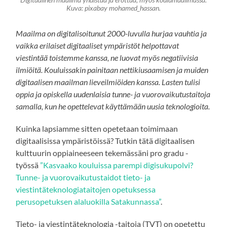
Digitaalinen maailma yhdistää ja erottaa, myös koulumaailmassa.
Kuva: pixabay mohamed_hassan.
Maailma on digitalisoitunut 2000-luvulla hurjaa vauhtia ja
vaikka erilaiset digitaaliset ympäristöt helpottavat
viestintää toistemme kanssa, ne luovat myös negatiivisia
ilmiöitä. Kouluissakin painitaan nettikiusaamisen ja muiden
digitaalisen maailman lieveilmiöiden kanssa. Lasten tulisi
oppia ja opiskella uudenlaisia tunne- ja vuorovaikutustaitoja
samalla, kun he opettelevat käyttämään uusia teknologioita.
Kuinka lapsiamme sitten opetetaan toimimaan
digitaalisissa ympäristöissä? Tutkin tätä digitaalisen
kulttuurin oppiaineeseen tekemässäni pro gradu -
työssä
”Kasvaako kouluissa parempi digisukupolvi?
Tunne- ja vuorovaikutustaidot tieto- ja
viestintäteknologiataitojen opetuksessa
perusopetuksen alaluokilla Satakunnassa”
.
Tieto- ja viestintäteknologia -taitoja (TVT) on opetettu