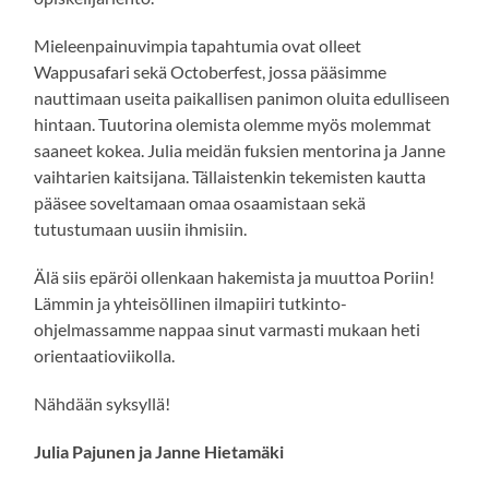
Mieleenpainuvimpia tapahtumia ovat olleet
Wappusafari sekä Octoberfest, jossa pääsimme
nauttimaan useita paikallisen panimon oluita edulliseen
hintaan. Tuutorina olemista olemme myös molemmat
saaneet kokea. Julia meidän fuksien mentorina ja Janne
vaihtarien kaitsijana. Tällaistenkin tekemisten kautta
pääsee soveltamaan omaa osaamistaan sekä
tutustumaan uusiin ihmisiin.
Älä siis epäröi ollenkaan hakemista ja muuttoa Poriin!
Lämmin ja yhteisöllinen ilmapiiri tutkinto-
ohjelmassamme nappaa sinut varmasti mukaan heti
orientaatioviikolla.
Nähdään syksyllä!
Julia Pajunen ja Janne Hietamäki