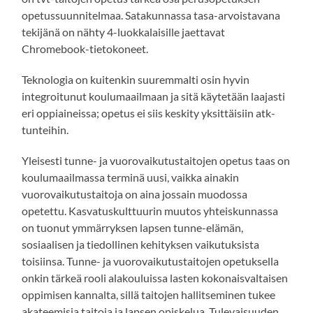
opetussuunnitelmaa. Satakunnassa tasa-arvoistavana
tekijänä on nähty 4-luokkalaisille jaettavat
Chromebook-tietokoneet.
Teknologia on kuitenkin suuremmalti osin hyvin
integroitunut koulumaailmaan ja sitä käytetään laajasti
eri oppiaineissa; opetus ei siis keskity yksittäisiin atk-
tunteihin.
Yleisesti tunne- ja vuorovaikutustaitojen opetus taas on
koulumaailmassa terminä uusi, vaikka ainakin
vuorovaikutustaitoja on aina jossain muodossa
opetettu. Kasvatuskulttuurin muutos yhteiskunnassa
on tuonut ymmärryksen lapsen tunne-elämän,
sosiaalisen ja tiedollinen kehityksen vaikutuksista
toisiinsa. Tunne- ja vuorovaikutustaitojen opetuksella
onkin tärkeä rooli alakouluissa lasten kokonaisvaltaisen
oppimisen kannalta, sillä taitojen hallitseminen tukee
akateemisia taitoja ja lapsen opiskelua. Tulevaisuuden