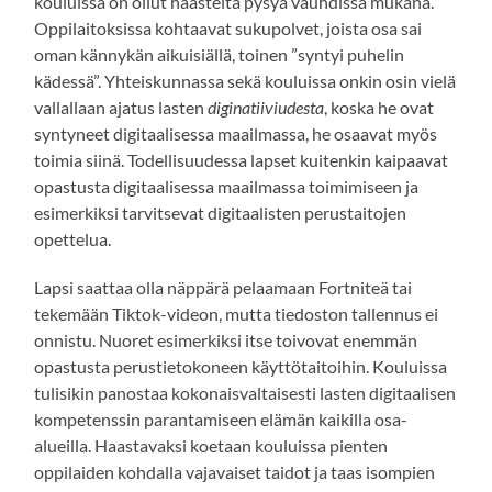
kouluissa on ollut haasteita pysyä vauhdissa mukana.
Oppilaitoksissa kohtaavat sukupolvet, joista osa sai
oman kännykän aikuisiällä, toinen ”syntyi puhelin
kädessä”. Yhteiskunnassa sekä kouluissa onkin osin vielä
vallallaan ajatus lasten
diginatiiviudesta
, koska he ovat
syntyneet digitaalisessa maailmassa, he osaavat myös
toimia siinä. Todellisuudessa lapset kuitenkin kaipaavat
opastusta digitaalisessa maailmassa toimimiseen ja
esimerkiksi tarvitsevat digitaalisten perustaitojen
opettelua.
Lapsi saattaa olla näppärä pelaamaan Fortniteä tai
tekemään Tiktok-videon, mutta tiedoston tallennus ei
onnistu. Nuoret esimerkiksi itse toivovat enemmän
opastusta perustietokoneen käyttötaitoihin. Kouluissa
tulisikin panostaa kokonaisvaltaisesti lasten digitaalisen
kompetenssin parantamiseen elämän kaikilla osa-
alueilla. Haastavaksi koetaan kouluissa pienten
oppilaiden kohdalla vajavaiset taidot ja taas isompien