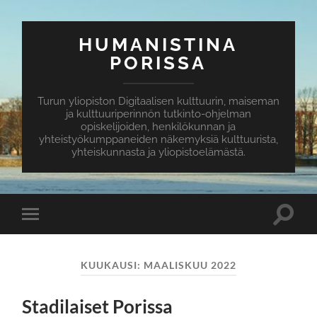
HUMANISTINA
PORISSA
Turun yliopiston Digitaalisen kulttuurin, maiseman
ja kulttuuriperinnön tutkinto-ohjelman
opiskelijoiden, henkilökunnan ja
yhteistyökumppaneiden näkemyksiä kulttuurista,
yhteiskunnasta ja yliopistoelämästä.
Toggle
Toggle
search
mobile
field
menu
KUUKAUSI:
MAALISKUU 2022
Stadilaiset Porissa