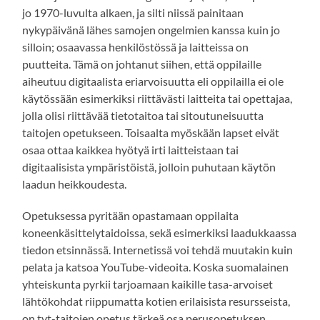
jo 1970-luvulta alkaen, ja silti niissä painitaan
nykypäivänä lähes samojen ongelmien kanssa kuin jo
silloin; osaavassa henkilöstössä ja laitteissa on
puutteita. Tämä on johtanut siihen, että oppilaille
aiheutuu digitaalista eriarvoisuutta eli oppilailla ei ole
käytössään esimerkiksi riittävästi laitteita tai opettajaa,
jolla olisi riittävää tietotaitoa tai sitoutuneisuutta
taitojen opetukseen. Toisaalta myöskään lapset eivät
osaa ottaa kaikkea hyötyä irti laitteistaan tai
digitaalisista ympäristöistä, jolloin puhutaan käytön
laadun heikkoudesta.
Opetuksessa pyritään opastamaan oppilaita
koneenkäsittelytaidoissa, sekä esimerkiksi laadukkaassa
tiedon etsinnässä. Internetissä voi tehdä muutakin kuin
pelata ja katsoa YouTube-videoita. Koska suomalainen
yhteiskunta pyrkii tarjoamaan kaikille tasa-arvoiset
lähtökohdat riippumatta kotien erilaisista resursseista,
on tvt-taitojen opetus tärkeä osa perusopetuksen