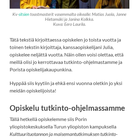
Kv-
sitsien
toastmasterit vasemmalta oikealle: Matias Juola, Janne
Hietamäki ja Janina Kolkka.
Kuva: Eero Laurila.
Tätä tekstiä kirjoittaessa opiskelen jo toista vuotta ja
toinen tekstin kirjoittaja, kanssaopiskelijani Julia,
opiskelee neljättä vuotta. Näin ollen voisi olettaa, että
meillä olisi jo kerrottavaa tutkinto-ohjelmastamme ja
Porista opiskelijakaupunkina.
Hyppää siis kyytiin ja ehkä ensi vuonna oletkin jo yksi
meidän opiskelijoista!
Opiskelu tutkinto-ohjelmassamme
Tällä hetkellä opiskelemme siis Porin
yliopistokeskuksella Turun yliopiston kampuksella
Kulttuurituotannon ja maisemantutkimuksen tutkinto-