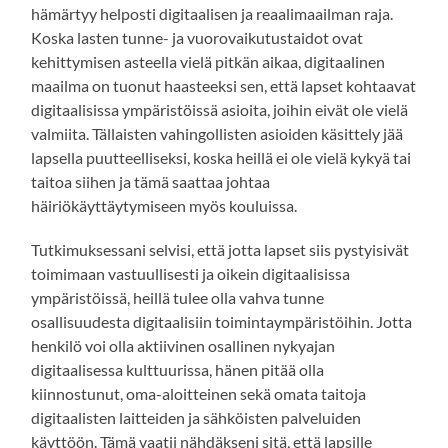
hämärtyy helposti digitaalisen ja reaalimaailman raja.
Koska lasten tunne- ja vuorovaikutustaidot ovat
kehittymisen asteella vielä pitkän aikaa, digitaalinen
maailma on tuonut haasteeksi sen, että lapset kohtaavat
digitaalisissa ympäristöissä asioita, joihin eivät ole vielä
valmiita. Tällaisten vahingollisten asioiden käsittely jää
lapsella puutteelliseksi, koska heillä ei ole vielä kykyä tai
taitoa siihen ja tämä saattaa johtaa
häiriökäyttäytymiseen myös kouluissa.
Tutkimuksessani selvisi, että jotta lapset siis pystyisivät
toimimaan vastuullisesti ja oikein digitaalisissa
ympäristöissä, heillä tulee olla vahva tunne
osallisuudesta digitaalisiin toimintaympäristöihin. Jotta
henkilö voi olla aktiivinen osallinen nykyajan
digitaalisessa kulttuurissa, hänen pitää olla
kiinnostunut, oma-aloitteinen sekä omata taitoja
digitaalisten laitteiden ja sähköisten palveluiden
käyttöön. Tämä vaatii nähdäkseni sitä, että lapsille