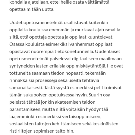
kohdalla ajatellaan, ettei heille osata välttämättä
opettaa mitään uutta.
Uudet opetusmenetelmät osallistavat kuitenkin
oppilaita kouluissa enemmän ja murtavat ajatusmallia
siitä, että opettaja opettaa ja oppilaat kuuntelevat.
Osassa kouluista esimerkiksi vanhemmat oppilaat
opastavat nuorempia tietokonetunneilla. Uudenlaiset
opetusmenetelmät palvelevat digitaaliseen maailmaan
syntyneiden lasten erilaisia oppimiskäytäntöjä. He ovat
tottuneita saamaan tiedon nopeasti, tekemään
rinnakkaisia prosesseja sekä useita tehtäviä
samanaikaisesti. Tästä syystä esimerkiksi pelit toimivat
tämän sukupolven opetuksessa hyvin. Suurin osa
peleistä tähtää jonkin akateemisen taidon
parantamiseen, mutta niitä voitaisiin hyödyntää
laajemminkin esimerkiksi vertaisoppimiseen,
sosiaalisten taitojen kehittämiseen sekä keskinäisten
ristiriitojen sopimisen taitoihin.