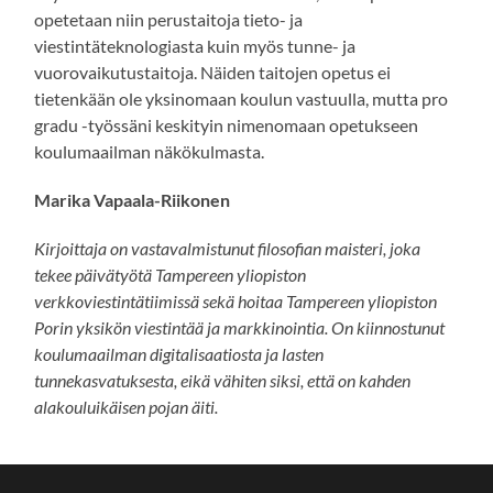
opetetaan niin perustaitoja tieto- ja
viestintäteknologiasta kuin myös tunne- ja
vuorovaikutustaitoja. Näiden taitojen opetus ei
tietenkään ole yksinomaan koulun vastuulla, mutta pro
gradu -työssäni keskityin nimenomaan opetukseen
koulumaailman näkökulmasta.
Marika Vapaala-Riikonen
Kirjoittaja on vastavalmistunut filosofian maisteri, joka
tekee päivätyötä Tampereen yliopiston
verkkoviestintätiimissä sekä hoitaa Tampereen yliopiston
Porin yksikön viestintää ja markkinointia. On kiinnostunut
koulumaailman digitalisaatiosta ja lasten
tunnekasvatuksesta, eikä vähiten siksi, että on kahden
alakouluikäisen pojan äiti.