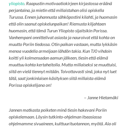
yliopisto
. Raapustin motivaatiokirjeen kirjastossa eräänä
perjantaina, ja mietin että millaistahan olisi opiskella
Turussa. Ennen juhannusta sähköpostini kilahti, ja huomasin
että olin saanut opiskelunpaikan! Riemusta kiljahtaen
huomasin, että tämä Turun Yliopisto sijaitsikin Porissa.
Vanhempani onnittelivat asiasta ja nauroivat että kohta on
muutto Poriin tiedossa. Otin paikan vastaan, mutta lykkäsin
menoa vuodella armeijaan lähdön takia. Kun TJ0 vihdoin
koitti yli kolmensadan aamun jälkeen, tiesin että elämä
muuttuu kohta kertaheitolla. Mutta millaiseksi se muuttuisi,
siitä en vielä tiennyt mitään. Toivottavasti sinä, joka nyt luet
tätä, saat jonkinlaisen käsityksen siitä millaista elämä
Porissa opiskelijana on!
–
Janne Hietamäki
Jannen matkasta poiketen minä tiesin hakevani Poriin
opiskelemaan. Löysin tutkinto-ohjelman itseasiassa
ohjelmamme sivuaineen, kulttuurituotannon, myötä. Ala oli