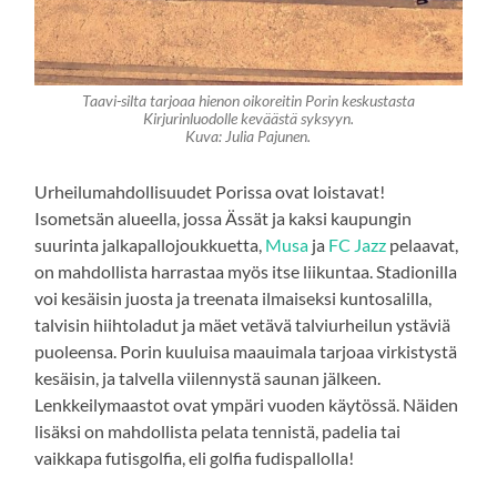
Taavi-silta tarjoaa hienon oikoreitin Porin keskustasta
Kirjurinluodolle keväästä syksyyn.
Kuva: Julia Pajunen.
Urheilumahdollisuudet Porissa ovat loistavat!
Isometsän alueella, jossa Ässät ja kaksi kaupungin
suurinta jalkapallojoukkuetta,
Musa
ja
FC Jazz
pelaavat,
on mahdollista harrastaa myös itse liikuntaa. Stadionilla
voi kesäisin juosta ja treenata ilmaiseksi kuntosalilla,
talvisin hiihtoladut ja mäet vetävä talviurheilun ystäviä
puoleensa. Porin kuuluisa maauimala tarjoaa virkistystä
kesäisin, ja talvella viilennystä saunan jälkeen.
Lenkkeilymaastot ovat ympäri vuoden käytössä. Näiden
lisäksi on mahdollista pelata tennistä, padelia tai
vaikkapa futisgolfia, eli golfia fudispallolla!