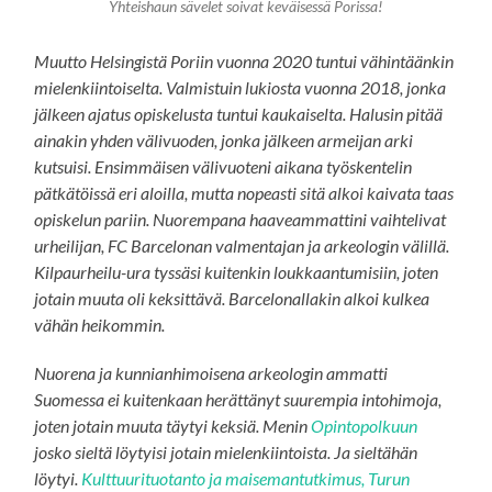
Yhteishaun sävelet soivat keväisessä Porissa!
Muutto Helsingistä Poriin vuonna 2020 tuntui vähintäänkin
mielenkiintoiselta. Valmistuin lukiosta vuonna 2018, jonka
jälkeen ajatus opiskelusta tuntui kaukaiselta. Halusin pitää
ainakin yhden välivuoden, jonka jälkeen armeijan arki
kutsuisi. Ensimmäisen välivuoteni aikana työskentelin
pätkätöissä eri aloilla, mutta nopeasti sitä alkoi kaivata taas
opiskelun pariin. Nuorempana haaveammattini vaihtelivat
urheilijan, FC Barcelonan valmentajan ja arkeologin välillä.
Kilpaurheilu-ura tyssäsi kuitenkin loukkaantumisiin, joten
jotain muuta oli keksittävä. Barcelonallakin alkoi kulkea
vähän heikommin.
Nuorena ja kunnianhimoisena arkeologin ammatti
Suomessa ei kuitenkaan herättänyt suurempia intohimoja,
joten jotain muuta täytyi keksiä. Menin
Opintopolkuun
josko sieltä löytyisi jotain mielenkiintoista. Ja sieltähän
löytyi.
Kulttuurituotanto ja maisemantutkimus, Turun