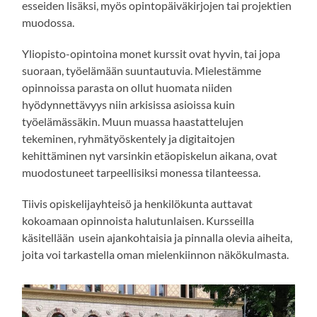
esseiden lisäksi, myös opintopäiväkirjojen tai projektien
muodossa.
Yliopisto-opintoina monet kurssit ovat hyvin, tai jopa
suoraan, työelämään suuntautuvia. Mielestämme
opinnoissa parasta on ollut huomata niiden
hyödynnettävyys niin arkisissa asioissa kuin
työelämässäkin. Muun muassa haastattelujen
tekeminen, ryhmätyöskentely ja digitaitojen
kehittäminen nyt varsinkin etäopiskelun aikana, ovat
muodostuneet tarpeellisiksi monessa tilanteessa.
Tiivis opiskelijayhteisö ja henkilökunta auttavat
kokoamaan opinnoista halutunlaisen. Kursseilla
käsitellään usein ajankohtaisia ja pinnalla olevia aiheita,
joita voi tarkastella oman mielenkiinnon näkökulmasta.