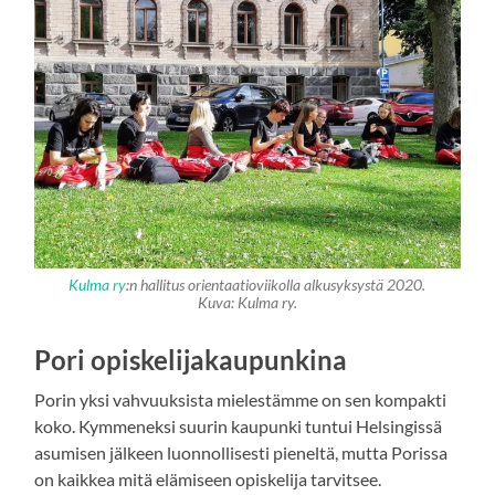
Kulma ry
:n hallitus orientaatioviikolla alkusyksystä 2020.
K
uva: Kulma ry
.
Pori opiskelijakaupunkina
Porin yksi vahvuuksista mielestämme on sen kompakti
koko. Kymmeneksi suurin kaupunki tuntui Helsingissä
asumisen jälkeen luonnollisesti pieneltä, mutta Porissa
on kaikkea mitä elämiseen opiskelija tarvitsee.