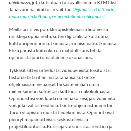
ohjelmassa
, jota kutsutaan tuttavallisemmin KTMT:ksi.
Tänä vuonna nimi tosin vaihtuu
Digitaalisen kulttuurin,
maiseman ja kulttuuriperinnön tutkinto-ohjelmaksi
.
Meillä on tiivis porukka opiskelemassa Suomessa
uniikkeja oppiaineita, kuten digitaalista kulttuuria,
kulttuuriperinnön tutkimusta ja maisemantutkimusta.
Ehkä parasta kuitenkin on mahdollisuus tehdä
opinnoista juuri omanlainen kokonaisuus.
Tykkäsit sitten urheilusta, videopeleistä, käsitöistä,
historiasta tai ihan mistä tahansa, tutkinto-
ohjelmassamme pääset tarkastelemaan omia
mielenkiinnon kohteitasi kulttuurin näkökulmasta.
Opinnoistasi voit luoda omannäköisesi, ja sivuaineita
voit joko valita meidän tutkinto-ohjelmastamme tai
Turun yliopiston muista tiedekunnista. Opinnot ovat
pienryhmäpainotteisia, keskustelevia ja
projektiluontoisia. Kursseja voi suorittaa tenttien ja