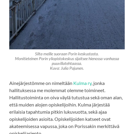
Silta meille suoraan Porin keskustasta.
Monitieteinen Porin yliopistokeskus sijaitsee hienossa vanhassa
puuvillatehtaassa.
Kuva: Julia Pajunen.
Ainejärjestömme on nimeltään
Kulma ry
, jonka
hallituksessa me molemmat olemme toimineet.
Hallitustoiminta on oiva väylä tutustua sekä oman alan,
että muiden alojen opiskelijoihin. Kulma järjestää
erilaisia tapahtumia pitkin lukuvuotta, sekä ajaa
opiskelijoiden asioita. Opiskelijoiden katseet ovat
akateemisessa vapussa, joka on Porissakin merkittävä
opiskelijariento.