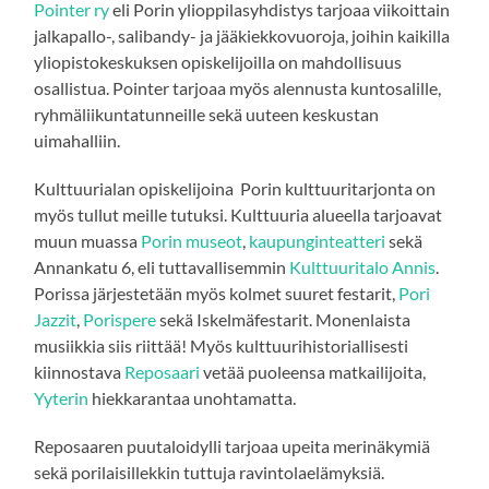
Pointer ry
eli Porin ylioppilasyhdistys tarjoaa viikoittain
jalkapallo-, salibandy- ja jääkiekkovuoroja, joihin kaikilla
yliopistokeskuksen opiskelijoilla on mahdollisuus
osallistua. Pointer tarjoaa myös alennusta kuntosalille,
ryhmäliikuntatunneille sekä uuteen keskustan
uimahalliin.
Kulttuurialan opiskelijoina Porin kulttuuritarjonta on
myös tullut meille tutuksi. Kulttuuria alueella tarjoavat
muun muassa
Porin museot
,
k
aupunginteatteri
sekä
Annankatu 6, eli tuttavallisemmin
Kulttuuritalo Annis
.
Porissa järjestetään myös kolmet suuret festarit,
Pori
Jazzit
,
Porispere
sekä Iskelmäfestarit. Monenlaista
musiikkia siis riittää! Myös kulttuurihistoriallisesti
kiinnostava
Reposaari
vetää puoleensa matkailijoita,
Yyterin
hiekkarantaa unohtamatta.
Reposaaren puutaloidylli tarjoaa upeita merinäkymiä
sekä porilaisillekkin tuttuja ravintolaelämyksiä.