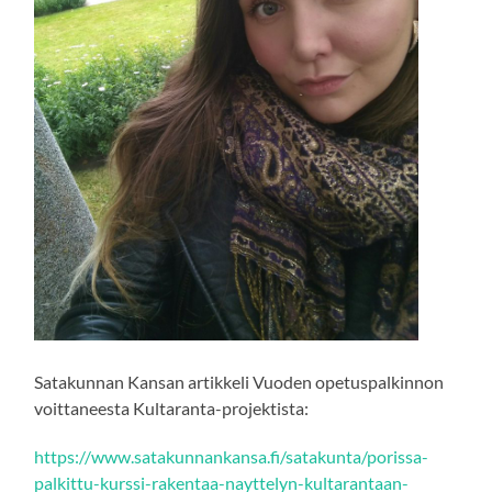
Satakunnan Kansan artikkeli Vuoden opetuspalkinnon
voittaneesta Kultaranta-projektista:
https://www.satakunnankansa.fi/satakunta/porissa-
palkittu-kurssi-rakentaa-nayttelyn-kultarantaan-