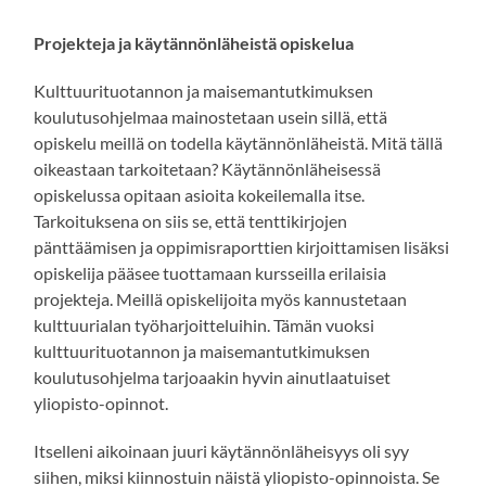
Projekteja ja käytännönläheistä opiskelua
Kulttuurituotannon ja maisemantutkimuksen
koulutusohjelmaa mainostetaan usein sillä, että
opiskelu meillä on todella käytännönläheistä. Mitä tällä
oikeastaan tarkoitetaan? Käytännönläheisessä
opiskelussa opitaan asioita kokeilemalla itse.
Tarkoituksena on siis se, että tenttikirjojen
pänttäämisen ja oppimisraporttien kirjoittamisen lisäksi
opiskelija pääsee tuottamaan kursseilla erilaisia
projekteja. Meillä opiskelijoita myös kannustetaan
kulttuurialan työharjoitteluihin. Tämän vuoksi
kulttuurituotannon ja maisemantutkimuksen
koulutusohjelma tarjoaakin hyvin ainutlaatuiset
yliopisto-opinnot.
Itselleni aikoinaan juuri käytännönläheisyys oli syy
siihen, miksi kiinnostuin näistä yliopisto-opinnoista. Se