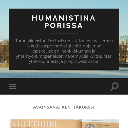
HUMANISTINA
PORISSA
Turun yliopiston Digitaalisen kulttuurin, maiseman
ja kulttuuriperinnön tutkinto-ohjelman
opiskelijoiden, henkilökunnan ja
yhteistyökumppaneiden näkemyksiä kulttuurista,
yhteiskunnasta ja yliopistoelämästä.
Toggle
Toggle
search
mobile
field
menu
AVAINSANA:
KENTTÄKURSSI