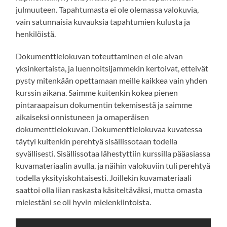
julmuuteen. Tapahtumasta ei ole olemassa valokuvia,
vain satunnaisia kuvauksia tapahtumien kulusta ja
henkilöistä.
Dokumenttielokuvan toteuttaminen ei ole aivan
yksinkertaista, ja luennoitsijammekin kertoivat, etteivät
pysty mitenkään opettamaan meille kaikkea vain yhden
kurssin aikana. Saimme kuitenkin kokea pienen
pintaraapaisun dokumentin tekemisestä ja saimme
aikaiseksi onnistuneen ja omaperäisen
dokumenttielokuvan. Dokumenttielokuvaa kuvatessa
täytyi kuitenkin perehtyä sisällissotaan todella
syvällisesti. Sisällissotaa lähestyttiin kurssilla pääasiassa
kuvamateriaalin avulla, ja näihin valokuviin tuli perehtyä
todella yksityiskohtaisesti. Joillekin kuvamateriaali
saattoi olla liian raskasta käsiteltäväksi, mutta omasta
mielestäni se oli hyvin mielenkiintoista.