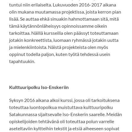
tuntui niin erilaiselta. Lukuvuoden 2016-2017 aikana
olin mukana muutamassa projektissa, joista kerron pian
lisää. Se auttaa ehkä sinuakin hahmottamaan sitä, mitä
tämä käytännönläheisyys opinnoissamme oikein
tarkoittaa. Näillä kursseilla olen päässyt toteuttamaan
jotakin konkreettista, luomaan ryhmässä jotakin uutta
ja mielenkiintoista. Näistä projekteista olen myös
oppinut todella paljon, kuten työtä tehdessä usein
tapahtuukin.
Kulttuuripolku Iso-Enskeriin
Syksyn 2016 aikana alkoi kurssi, jossa oli tarkoituksena
toteuttaa luontopolkua muistuttava kulttuuripolku
Satakunnassa sijaitsevalle Iso-Enskerin saarelle. Meidän
opiskelijoiden tehtävänä oli toteuttaa polun varrelle
aseteltaviin kyltteihin tekstit ja etsiä aiheeseen sopivat