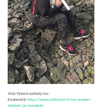
Visit Yyterin esittely Iso-
Enskeristä:
https://www.visityyteri.fi/iso-enskeri-
seliskeri-ja-munakari