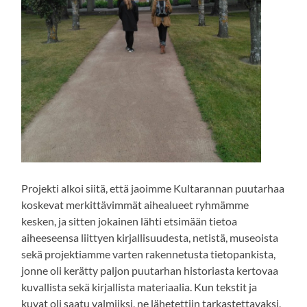
Projekti alkoi siitä, että jaoimme Kultarannan puutarhaa
koskevat merkittävimmät aihealueet ryhmämme
kesken, ja sitten jokainen lähti etsimään tietoa
aiheeseensa liittyen kirjallisuudesta, netistä, museoista
sekä projektiamme varten rakennetusta tietopankista,
jonne oli kerätty paljon puutarhan historiasta kertovaa
kuvallista sekä kirjallista materiaalia. Kun tekstit ja
kuvat oli saatu valmiiksi, ne lähetettiin tarkastettavaksi,