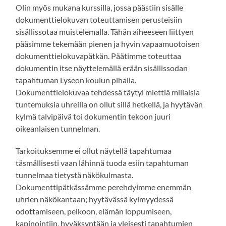
Olin myös mukana kurssilla, jossa päästiin sisälle
dokumenttielokuvan toteuttamisen perusteisiin
sisällissotaa muistelemalla. Tähän aiheeseen liittyen
pääsimme tekemään pienen ja hyvin vapaamuotoisen
dokumenttielokuvapätkän. Päätimme toteuttaa
dokumentin itse näyttelemällä erään sisällissodan
tapahtuman Lyseon koulun pihalla.
Dokumenttielokuvaa tehdessä täytyi miettiä millaisia
tuntemuksia uhreilla on ollut sillä hetkellä, ja hyytävän
kylmä talvipäivä toi dokumentin tekoon juuri
oikeanlaisen tunnelman.
Tarkoituksemme ei ollut näytellä tapahtumaa
täsmällisesti vaan lähinnä tuoda esiin tapahtuman
tunnelmaa tietystä näkökulmasta.
Dokumenttipätkässämme perehdyimme enemmän
uhrien näkökantaan; hyytävässä kylmyydessä
odottamiseen, pelkoon, elämän loppumiseen,
kapinointiin, hyväksyntään ja yleisesti tapahtumien