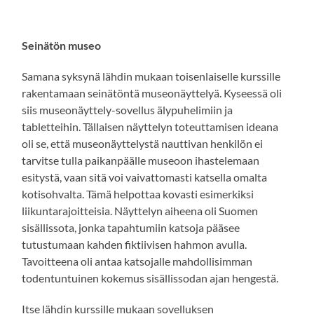
Seinätön museo
Samana syksynä lähdin mukaan toisenlaiselle kurssille
rakentamaan seinätöntä museonäyttelyä. Kyseessä oli
siis museonäyttely-sovellus älypuhelimiin ja
tabletteihin. Tällaisen näyttelyn toteuttamisen ideana
oli se, että museonäyttelystä nauttivan henkilön ei
tarvitse tulla paikanpäälle museoon ihastelemaan
esitystä, vaan sitä voi vaivattomasti katsella omalta
kotisohvalta. Tämä helpottaa kovasti esimerkiksi
liikuntarajoitteisia. Näyttelyn aiheena oli Suomen
sisällissota, jonka tapahtumiin katsoja pääsee
tutustumaan kahden fiktiivisen hahmon avulla.
Tavoitteena oli antaa katsojalle mahdollisimman
todentuntuinen kokemus sisällissodan ajan hengestä.
Itse lähdin kurssille mukaan sovelluksen