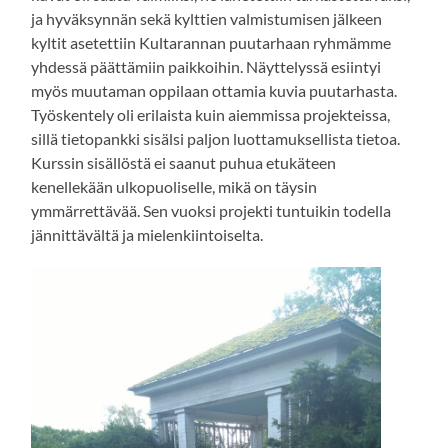
ja hyväksynnän sekä kylttien valmistumisen jälkeen
kyltit asetettiin Kultarannan puutarhaan ryhmämme
yhdessä päättämiin paikkoihin. Näyttelyssä esiintyi
myös muutaman oppilaan ottamia kuvia puutarhasta.
Työskentely oli erilaista kuin aiemmissa projekteissa,
sillä tietopankki sisälsi paljon luottamuksellista tietoa.
Kurssin sisällöstä ei saanut puhua etukäteen
kenellekään ulkopuoliselle, mikä on täysin
ymmärrettävää. Sen vuoksi projekti tuntuikin todella
jännittävältä ja mielenkiintoiselta.