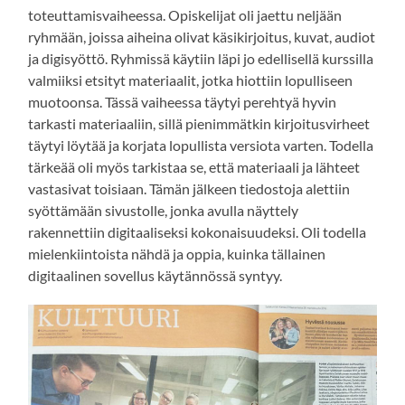
toteuttamisvaiheessa. Opiskelijat oli jaettu neljään
ryhmään, joissa aiheina olivat käsikirjoitus, kuvat, audiot
ja digisyöttö. Ryhmissä käytiin läpi jo edellisellä kurssilla
valmiiksi etsityt materiaalit, jotka hiottiin lopulliseen
muotoonsa. Tässä vaiheessa täytyi perehtyä hyvin
tarkasti materiaaliin, sillä pienimmätkin kirjoitusvirheet
täytyi löytää ja korjata lopullista versiota varten. Todella
tärkeää oli myös tarkistaa se, että materiaali ja lähteet
vastasivat toisiaan. Tämän jälkeen tiedostoja alettiin
syöttämään sivustolle, jonka avulla näyttely
rakennettiin digitaaliseksi kokonaisuudeksi. Oli todella
mielenkiintoista nähdä ja oppia, kuinka tällainen
digitaalinen sovellus käytännössä syntyy.