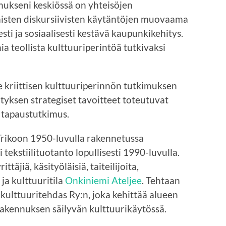
mukseni keskiössä on yhteisöjen
ilaisten diskursiivisten käytäntöjen muovaama
ti ja sosiaalisesti kestävä kaupunkikehitys.
a teollista kulttuuriperintöä tutkivaksi
e kriittisen kulttuuriperinnön tutkimuksen
yksen strategiset tavoitteet toteutuvat
 tapaustutkimus.
Trikoon 1950-luvulla rakennetussa
ekstiilituotanto lopullisesti 1990-luvulla.
ttäjiä, käsityöläisiä, taiteilijoita,
 ja kulttuuritila
Onkiniemi Ateljee
. Tehtaan
ulttuuritehdas Ry:n, joka kehittää alueen
rakennuksen säilyvän kulttuurikäytössä.