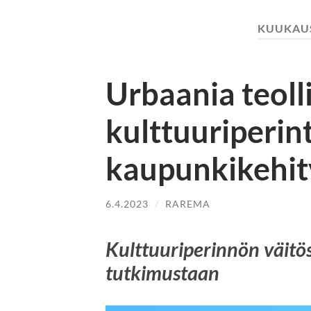
KUUKAU
Urbaania teoll
kulttuuriperin
kaupunkikehit
6.4.2023
/
RAREMA
Kulttuuriperinnön väitösk
tutkimustaan