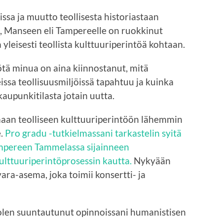
ssa ja muutto teollisesta historiastaan
 Manseen eli Tampereelle on ruokkinut
yleisesti teollista kulttuuriperintöä kohtaan.
tä minua on aina kiinnostanut, mitä
ssa teollisuusmiljöissä tapahtuu ja kuinka
aupunkitilasta jotain uutta.
maan teolliseen kulttuuriperintöön lähemmin
e.
Pro gradu -tutkielmassani tarkastelin syitä
mpereen Tammelassa sijainneen
ulttuuriperintöprosessin kautta.
Nykyään
ara-asema, joka toimii konsertti- ja
i olen suuntautunut opinnoissani humanistisen