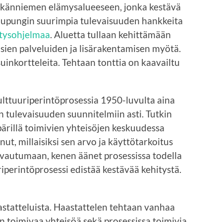
ärkänniemen elämysalueeseen, jonka kestävä
aupungin suurimpia tulevaisuuden hankkeita
itysohjelmaa
. Aluetta tullaan kehittämään
ien palveluiden ja lisärakentamisen myötä.
suinkortteleita. Tehtaan tonttia on kaavailtu
lttuuriperintöprosessia 1950-luvulta aina
 tulevaisuuden suunnitelmiin asti. Tutkin
pärillä toimivien yhteisöjen keskuudessa
, millaisiksi sen arvo ja käyttötarkoitus
ovautumaan, kenen äänet prosessissa todella
iperintöprosessi edistää kestävää kehitystä.
statteluista. Haastattelen tehtaan vanhaa
n toimivaa yhteisöä sekä prosessissa toimivia