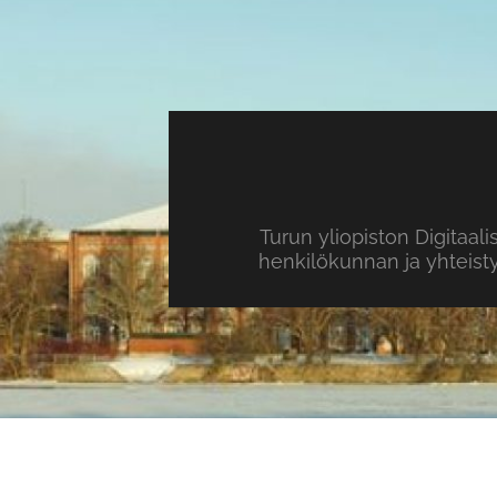
Turun yliopiston Digitaal
henkilökunnan ja yhteist