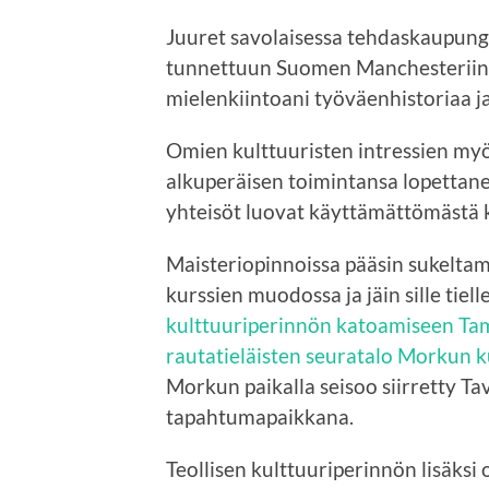
Juuret savolaisessa tehdaskaupungi
tunnettuun Suomen Manchesteriin,
mielenkiintoani työväenhistoriaa ja 
Omien kulttuuristen intressien myö
alkuperäisen toimintansa lopettanei
yhteisöt luovat käyttämättömästä k
Maisteriopinnoissa pääsin sukelta
kurssien muodossa ja jäin sille tiell
kulttuuriperinnön katoamiseen Ta
rautatieläisten seuratalo Morkun k
Morkun paikalla seisoo siirretty Tav
tapahtumapaikkana.
Teollisen kulttuuriperinnön lisäks