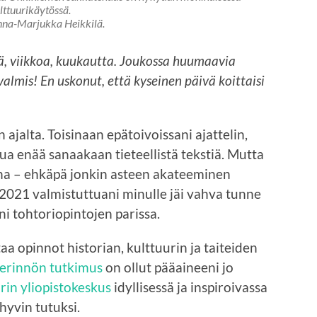
lttuurikäytössä.
na-Marjukka Heikkilä.
ä, viikkoa, kuukautta. Joukossa huumaavia
valmis! En uskonut, että kyseinen päivä koittaisi
ajalta. Toisinaan epätoivoissani ajattelin,
tua enää sanaakaan tieteellistä tekstiä. Mutta
ana – ehkäpä jonkin asteen akateeminen
2021 valmistuttuani minulle jäi vahva tunne
ni tohtoriopintojen parissa.
aa opinnot historian, kulttuurin ja taiteiden
perinnön tutkimus
on ollut pääaineeni jo
rin yliopistokeskus
idyllisessä ja inspiroivassa
hyvin tutuksi.