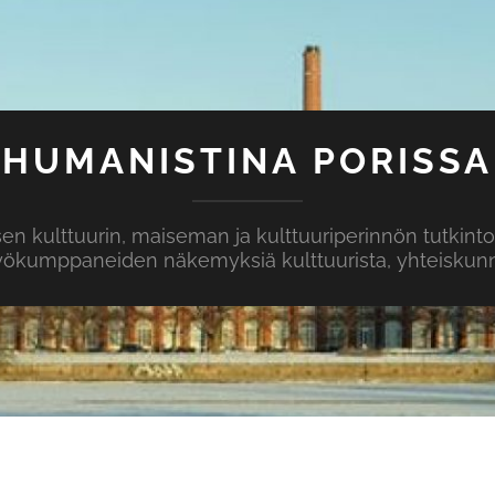
HUMANISTINA PORISSA
isen kulttuurin, maiseman ja kulttuuriperinnön tutkint
yökumppaneiden näkemyksiä kulttuurista, yhteiskunna