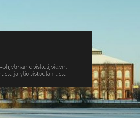
o-ohjelman opiskelijoiden,
sta ja yliopistoelämästä.