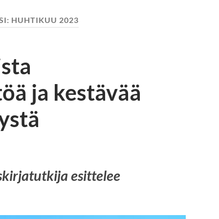
SI:
HUHTIKUU 2023
ista
töä ja kestävää
ystä
irjatutkija esittelee