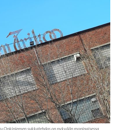
tu Onkiniemen sukkatehdas on nykyään moninaisessa