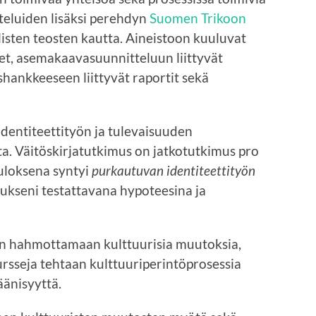
tteluiden lisäksi perehdyn
Suomen Trikoon
llisten teosten kautta. Aineistoon kuuluvat
set, asemakaavasuunnitteluun liittyvät
hankkeeseen liittyvät raportit sekä
dentiteettityön ja tulevaisuuden
ta. Väitöskirjatutkimus on jatkotutkimus pro
tuloksena syntyi
purkautuvan identiteettityön
imukseni testattavana hypoteesina ja
rin hahmottamaan kulttuurisia muutoksia,
kursseja tehtaan kulttuuriperintöprosessia
änisyyttä.