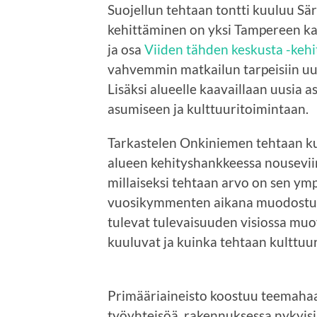
Suojellun tehtaan tontti kuuluu S
kehittäminen on yksi Tampereen k
ja osa
Viiden tähden keskusta -keh
vahvemmin matkailun tarpeisiin uus
Lisäksi alueelle kaavaillaan uusia a
asumiseen ja kulttuuritoimintaan.
Tarkastelen Onkiniemen tehtaan ku
alueen kehityshankkeessa nouseviin
millaiseksi tehtaan arvo on sen ym
vuosikymmenten aikana muodostunut
tulevat tulevaisuuden visiossa mu
kuuluvat ja kuinka tehtaan kulttuur
Primääriaineisto koostuu teemahaa
työyhteisöä, rakennuksessa nykyisi