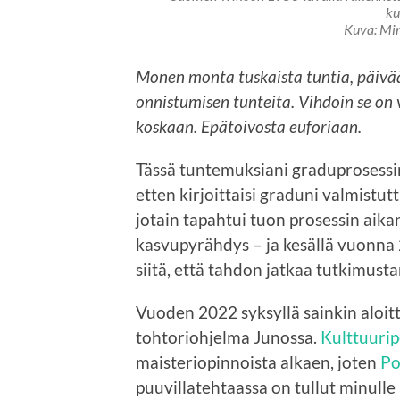
ku
Kuva: Min
Monen monta tuskaista tuntia, päivä
onnistumisen tunteita. Vihdoin se on 
koskaan. Epätoivosta euforiaan.
Tässä tuntemuksiani graduprosessin 
etten kirjoittaisi graduni valmistut
jotain tapahtui tuon prosessin aik
kasvupyrähdys – ja kesällä vuonna 
siitä, että tahdon jatkaa tutkimusta
Vuoden 2022 syksyllä sainkin aloitt
tohtoriohjelma Junossa.
Kulttuuri
maisteriopinnoista alkaen, joten
Po
puuvillatehtaassa on tullut minulle 