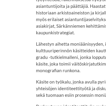
asiantuntijoita ja päättäjiä. Haasta
historiaan arkistoaineiston ja kirja
myös erilaiset asiantuntijaselvityk
asiakirjat, Särkänniemen kehittämis
kaupunkistrategiat.
Lähestyn aihetta moniäänisyyden, i
kulttuuriperinnön käsitteiden kaut
gradu -tutkielmalleni, jonka loppu
käsite, joka toimii väitöskirjatutk
monografian runkona.
Käsite on työkalu, jonka avulla py
yhteisöjen identiteettityötä ja dis
sekä tuomaan esiin prosessin moniä