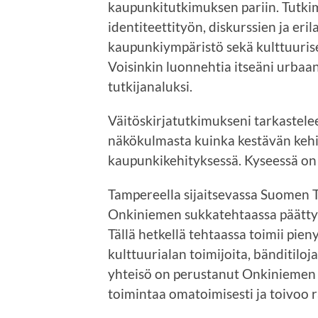
kaupunkitutkimuksen pariin. Tutki
identiteettityön, diskurssien ja er
kaupunkiympäristö sekä kulttuurises
Voisinkin luonnehtia itseäni urbaani
tutkijanaluksi.
Väitöskirjatutkimukseni tarkastele
näkökulmasta kuinka kestävän kehit
kaupunkikehityksessä. Kyseessä on
Tampereella sijaitsevassa Suomen 
Onkiniemen sukkatehtaassa päättyi t
Tällä hetkellä tehtaassa toimii pienyri
kulttuurialan toimijoita, bänditiloja
yhteisö on perustanut Onkiniemen k
toimintaa omatoimisesti ja toivoo 