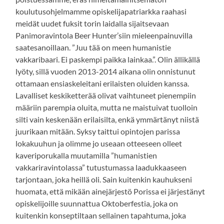
koulutusohjelmamme opiskelijapatriarkka raahasi
meidät uudet fuksit torin laidalla sijaitsevaan
Panimoravintola Beer Hunter’siin mieleenpainuvilla
saatesanoillaan. ”Juu tää on meen humanistie
vakkaribaari. Ei paskempi paikka lainkaa.”. Olin ällikällä
lyöty, sillä vuoden 2013-2014 aikana olin onnistunut
ottamaan ensiaskeleitani erilaisten oluiden kanssa.
Lavalliset keskiketterää olivat vaihtuneet pienempiin
määriin parempia oluita, mutta ne maistuivat tuolloin
silti vain keskenään erilaisilta, enkä ymmärtänyt niistä
juurikaan mitään. Syksy taittui opintojen parissa
lokakuuhun ja olimme jo useaan otteeseen olleet
kaveriporukalla muutamilla ”humanistien
vakkariravintolassa” tutustumassa laadukkaaseen
tarjontaan, joka heillä oli. Sain kuitenkin kauhukseni
huomata, että mikään ainejärjestö Porissa ei järjestänyt
opiskelijoille suunnattua Oktoberfestia, joka on
kuitenkin konseptiltaan sellainen tapahtuma, joka