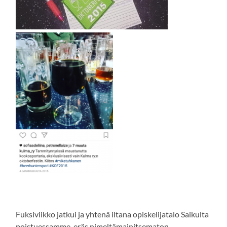
Fuksiviikko jatkui ja yhtenä iltana opiskelijatalo Saikulta
poistuessamme, eräs nimeltämainitsematon