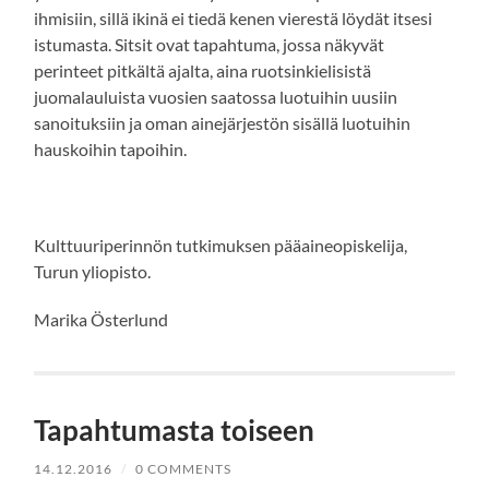
ihmisiin, sillä ikinä ei tiedä kenen vierestä löydät itsesi
istumasta. Sitsit ovat tapahtuma, jossa näkyvät
perinteet pitkältä ajalta, aina ruotsinkielisistä
juomalauluista vuosien saatossa luotuihin uusiin
sanoituksiin ja oman ainejärjestön sisällä luotuihin
hauskoihin tapoihin.
Kulttuuriperinnön tutkimuksen pääaineopiskelija,
Turun yliopisto.
Marika Österlund
Tapahtumasta toiseen
14.12.2016
/
0 COMMENTS