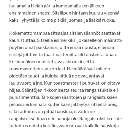
laulamalla Helan går ja kumoamalla sen jälkeen
ensimmäinen snapsi. Sitsilipun hintaan kuuluu yleensä
kaksi lyhyttä ja kolme pitkää juomaa, ja lisäksi ruoka.
Kokemattomampaa sitsaajaa sitsien säännöt saattavat
kauhistuttaa. Sitseillä esimerkiksi jokaiselle on määrätty
pöytiin omat paikkansa, joilta ei saa nousta, ellei saa
sitsejä johtavilta toastmastereilta eli toasteilta lupaa.
Ensimmäinen muistettava asia onkin, että
toastmasterien sana on laki. He määräävät milloin
pidetään tauot ja kuinka pitkiä ne ovat, antavat
lauluvuoroja jne. Kun toastmasterit puhuvat, on oltava
hiljaa. Sääntöjen rikkomisesta seuraa rangaistuksia eli
punishmenttia. Tarkkojen sääntöjen ja rangaistuksien
pelossa ei kannata kuitenkaan jättäytyä sitseiltä pois,
sillä tarkoitus on pitää hauskaa, eivätkä ne
rangaistuksetkaan niin pahoja ole. Rangaistuksilla ei ole
tarkoitus nolata ketään, vaan ne ovat kaikille hauskoja.