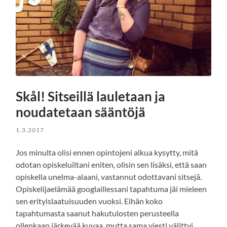
Skål! Sitseillä lauletaan ja
noudatetaan sääntöjä
1.3.2017
Jos minulta olisi ennen opintojeni alkua kysytty, mitä
odotan opiskeluiltani eniten, olisin sen lisäksi, että saan
opiskella unelma-alaani, vastannut odottavani sitsejä.
Opiskelijaelämää googlaillessani tapahtuma jäi mieleen
sen erityislaatuisuuden vuoksi. Eihän koko
tapahtumasta saanut hakutulosten perusteella
ollenkaan järkevää kuvaa, mutta sama viesti välittyi