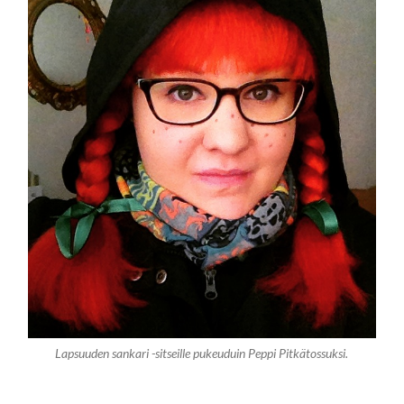
Lapsuuden sankari -sitseille pukeuduin Peppi Pitkätossuksi.