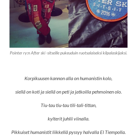
Pointer ry:n After ski -sitseille pukeuduin ruotsalaiseksi kilpalaskijaksi.
Korpikuusen kannon alla on humanistin kolo,
siellä on koti ja siellä on peti ja jatkoilla pehmoinen olo.
Tiu-tau tiu-tau tili-tali-tittan,
kylterit juhlii viinalla.
Pikkuiset humanistit liikkellä pyssyy halvalla El Tiempolla.