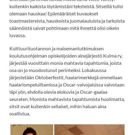
kuitenkin kaikista löytämistäni teksteistä. Sitseillä tulisi
olemaan hauskaa! Epämääräiset kuvaukset
toastmastereista, hauskoista juomalauluista ja tarkoista
säännöistä saivat pohtimaan mitä ihmettä olisi oikein
luvassa.
Kulttuurituotannon ja maisemantutkimuksen
koulutusohjelman opiskelijoiden ainejärjestö Kulma ry,
järjestää vuosittain monia mahtavia tapahtumia, joista
osa on jo muodostunut perinteiksi. Lokakuussa
järjestetään Oktoberfestit, haalarimerkkejä ommellaan
haalariompeluiltamissa ja Oscar-valvojaisissa valvotaan
läpi yön, ehdolla olevia elokuvia ja Oscar-gaalaa
seuraten. Monista mahtavista tapahtumista huolimatta,
sitsit ovat kuitenkin sellaiset, mihin haluan aina
osallistua.