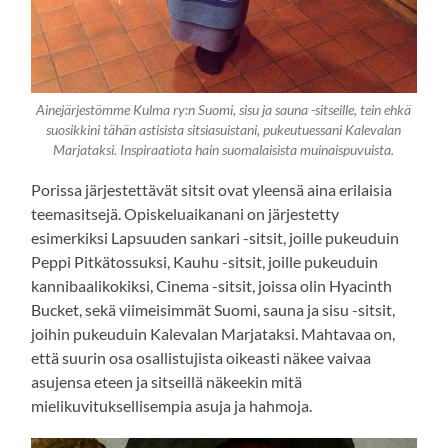
Ainejärjestömme Kulma ry:n Suomi, sisu ja sauna -sitseille, tein ehkä
suosikkini tähän astisista sitsiasuistani, pukeutuessani Kalevalan
Marjataksi. Inspiraatiota hain suomalaisista muinaispuvuista.
Porissa järjestettävät sitsit ovat yleensä aina erilaisia
teemasitsejä. Opiskeluaikanani on järjestetty
esimerkiksi Lapsuuden sankari -sitsit, joille pukeuduin
Peppi Pitkätossuksi, Kauhu -sitsit, joille pukeuduin
kannibaalikokiksi, Cinema -sitsit, joissa olin Hyacinth
Bucket, sekä viimeisimmät Suomi, sauna ja sisu -sitsit,
joihin pukeuduin Kalevalan Marjataksi. Mahtavaa on,
että suurin osa osallistujista oikeasti näkee vaivaa
asujensa eteen ja sitseillä näkeekin mitä
mielikuvituksellisempia asuja ja hahmoja.