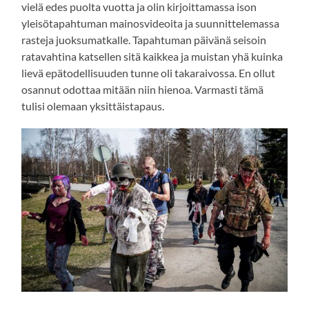
vielä edes puolta vuotta ja olin kirjoittamassa ison
yleisötapahtuman mainosvideoita ja suunnittelemassa
rasteja juoksumatkalle. Tapahtuman päivänä seisoin
ratavahtina katsellen sitä kaikkea ja muistan yhä kuinka
lievä epätodellisuuden tunne oli takaraivossa. En ollut
osannut odottaa mitään niin hienoa. Varmasti tämä
tulisi olemaan yksittäistapaus.