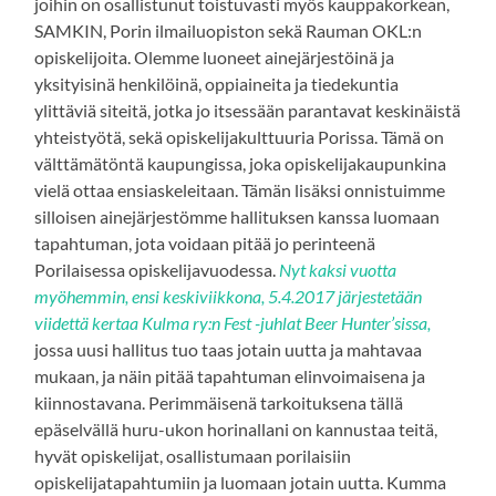
joihin on osallistunut toistuvasti myös kauppakorkean,
SAMKIN, Porin ilmailuopiston sekä Rauman OKL:n
opiskelijoita. Olemme luoneet ainejärjestöinä ja
yksityisinä henkilöinä, oppiaineita ja tiedekuntia
ylittäviä siteitä, jotka jo itsessään parantavat keskinäistä
yhteistyötä, sekä opiskelijakulttuuria Porissa. Tämä on
välttämätöntä kaupungissa, joka opiskelijakaupunkina
vielä ottaa ensiaskeleitaan. Tämän lisäksi onnistuimme
silloisen ainejärjestömme hallituksen kanssa luomaan
tapahtuman, jota voidaan pitää jo perinteenä
Porilaisessa opiskelijavuodessa.
Nyt kaksi vuotta
myöhemmin, ensi keskiviikkona, 5.4.2017 järjestetään
viidettä kertaa Kulma ry:n Fest -juhlat Beer Hunter’sissa,
jossa uusi hallitus tuo taas jotain uutta ja mahtavaa
mukaan, ja näin pitää tapahtuman elinvoimaisena ja
kiinnostavana. Perimmäisenä tarkoituksena tällä
epäselvällä huru-ukon horinallani on kannustaa teitä,
hyvät opiskelijat, osallistumaan porilaisiin
opiskelijatapahtumiin ja luomaan jotain uutta. Kumma