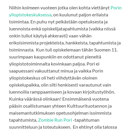
Niihin kolmeen vuoteen jotka olen kohta viettänyt
Porin
yliopistokeskuksessa
, on kuulunut paljon erilaista
toimintaa. En puhu nyt pelkästään opetuksesta ja
luennoista enkä opiskelijatapahtumista (vaikka niissä
onkin tullut käytyä ahkerasti) vaan vähän
erikoisimmista projekteista, hankkeista, tapahtumista ja
toiminnasta. Kun tuli opiskelemaan tähän Suomen 11.
suurimpaan kaupunkiin en odottanut pieneltä
yliopistotoiminnalta kovinkaan paljoa. Pori ei
saapuessani vakuuttanut minua ja vaikka Porin
yliopistokeskus oli heti viihdyttävän oloinen
opiskelupaikka, olin silti henkisesti varautunut vain
luennoilla ramppaamiseen ja kovaan kirjoitustyöhön.
Kuinka väärässä olinkaan! Ensimmäisenä vuotena
pääsin osallistumaan yhteen Kulttuurituotannon ja
maisemantutkimuksen opetusohjelman isoimmista
tapahtumista,
Zombie Run Pori
-tapahtuman
suunnitteluun ja toteutukseen. En ehtinyt olla talossa