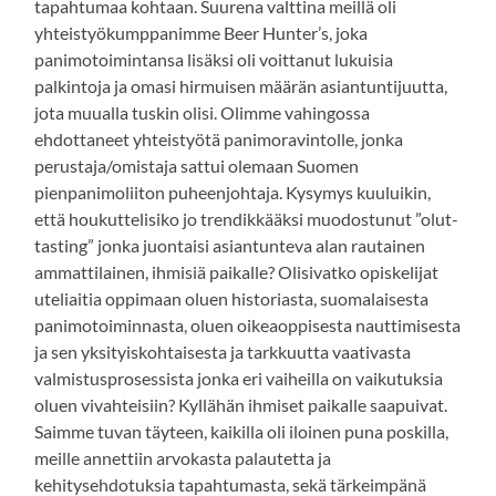
tapahtumaa kohtaan. Suurena valttina meillä oli
yhteistyökumppanimme Beer Hunter’s, joka
panimotoimintansa lisäksi oli voittanut lukuisia
palkintoja ja omasi hirmuisen määrän asiantuntijuutta,
jota muualla tuskin olisi. Olimme vahingossa
ehdottaneet yhteistyötä panimoravintolle, jonka
perustaja/omistaja sattui olemaan Suomen
pienpanimoliiton puheenjohtaja. Kysymys kuuluikin,
että houkuttelisiko jo trendikkääksi muodostunut ”olut-
tasting” jonka juontaisi asiantunteva alan rautainen
ammattilainen, ihmisiä paikalle? Olisivatko opiskelijat
uteliaitia oppimaan oluen historiasta, suomalaisesta
panimotoiminnasta, oluen oikeaoppisesta nauttimisesta
ja sen yksityiskohtaisesta ja tarkkuutta vaativasta
valmistusprosessista jonka eri vaiheilla on vaikutuksia
oluen vivahteisiin? Kyllähän ihmiset paikalle saapuivat.
Saimme tuvan täyteen, kaikilla oli iloinen puna poskilla,
meille annettiin arvokasta palautetta ja
kehitysehdotuksia tapahtumasta, sekä tärkeimpänä