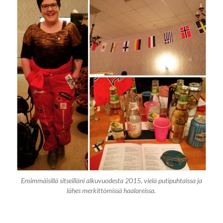
Ensimmäisillä sitseilläni alkuvuodesta 2015, vielä putipuhtaissa ja
lähes merkittömissä haalareissa.