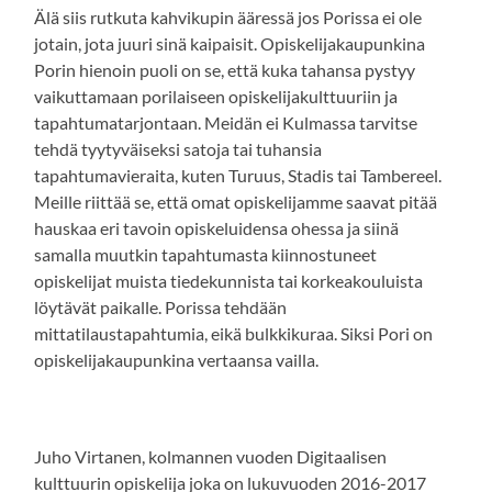
Älä siis rutkuta kahvikupin ääressä jos Porissa ei ole
jotain, jota juuri sinä kaipaisit. Opiskelijakaupunkina
Porin hienoin puoli on se, että kuka tahansa pystyy
vaikuttamaan porilaiseen opiskelijakulttuuriin ja
tapahtumatarjontaan. Meidän ei Kulmassa tarvitse
tehdä tyytyväiseksi satoja tai tuhansia
tapahtumavieraita, kuten Turuus, Stadis tai Tambereel.
Meille riittää se, että omat opiskelijamme saavat pitää
hauskaa eri tavoin opiskeluidensa ohessa ja siinä
samalla muutkin tapahtumasta kiinnostuneet
opiskelijat muista tiedekunnista tai korkeakouluista
löytävät paikalle. Porissa tehdään
mittatilaustapahtumia, eikä bulkkikuraa. Siksi Pori on
opiskelijakaupunkina vertaansa vailla.
Juho Virtanen, kolmannen vuoden Digitaalisen
kulttuurin opiskelija joka on lukuvuoden 2016-2017