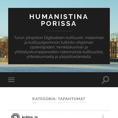
HUMANISTINA
PORISSA
Turun yliopiston Digitaalisen kulttuurin, maiseman
ja kulttuuriperinnön tutkinto-ohjelman
opiskelijoiden, henkilökunnan ja
yhteistyökumppaneiden näkemyksiä kulttuurista,
yhteiskunnasta ja yliopistoelämästä.
Toggle
Toggle
search
mobile
field
menu
KATEGORIA:
TAPAHTUMAT