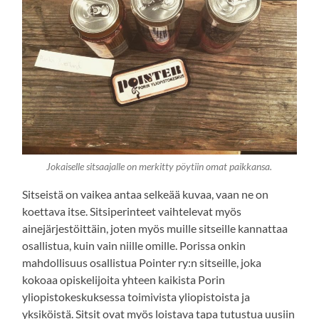
Jokaiselle sitsaajalle on merkitty pöytiin omat paikkansa.
Sitseistä on vaikea antaa selkeää kuvaa, vaan ne on
koettava itse. Sitsiperinteet vaihtelevat myös
ainejärjestöittäin, joten myös muille sitseille kannattaa
osallistua, kuin vain niille omille. Porissa onkin
mahdollisuus osallistua Pointer ry:n sitseille, joka
kokoaa opiskelijoita yhteen kaikista Porin
yliopistokeskuksessa toimivista yliopistoista ja
yksiköistä. Sitsit ovat myös loistava tapa tutustua uusiin