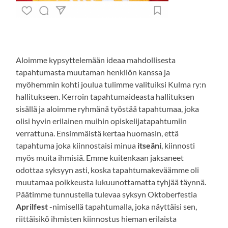
Aloimme kypsyttelemään ideaa mahdollisesta
tapahtumasta muutaman henkilön kanssa ja
myöhemmin kohti joulua tulimme valituiksi Kulma ry:n
hallitukseen. Kerroin tapahtumaideasta hallituksen
sisällä ja aloimme ryhmänä työstää tapahtumaa, joka
olisi hyvin erilainen muihin opiskelijatapahtumiin
verrattuna. Ensimmäistä kertaa huomasin, että
tapahtuma joka kiinnostaisi minua
itseäni
, kiinnosti
myös muita ihmisiä. Emme kuitenkaan jaksaneet
odottaa syksyyn asti, koska tapahtumakeväämme oli
muutamaa poikkeusta lukuunottamatta tyhjää täynnä.
Päätimme tunnustella tulevaa syksyn Oktoberfestia
Aprilfest
-nimisellä tapahtumalla, joka näyttäisi sen,
riittäisikö ihmisten kiinnostus hieman erilaista