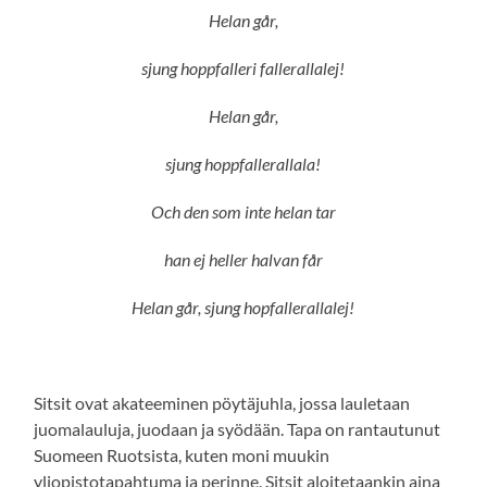
Helan går,
sjung hoppfalleri fallerallalej!
Helan går,
sjung hoppfallerallala!
Och den som inte helan tar
han ej heller halvan får
Helan går, sjung hopfallerallalej!
Sitsit ovat akateeminen pöytäjuhla, jossa lauletaan
juomalauluja, juodaan ja syödään. Tapa on rantautunut
Suomeen Ruotsista, kuten moni muukin
yliopistotapahtuma ja perinne. Sitsit aloitetaankin aina