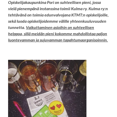
Opiskelijakaupunkina Pori on suhteellisen pieni, jossa
vielä pienempänä instanssina toimii Kulma ry. Kulma ry:n
tehtävänä on toimia edunvalvojana KTMT:n opiskelijoille,
sekä luoda opiskelijoidemme välille yhteenkuuluvuuden
tunnetta.
Vaikuttaminen asioihin on suhteellisen
helppoa, sillä meidän pieni kokomme mahdollistaa paljon
luontevamman ja sujuvamman tapahtumaorganisoinnin.