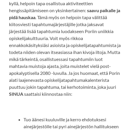
kyllä, helpoin tapa osallistua aktiviteettien
hengissäpitämiseen on yksinkertainen:
saavu paikalle ja
pidä hauskaa
. Tämä myös on helpoin tapa välittää
kiitosviesti tapahtumajärjestäjille jotka jaksavat
järjestää lisää tapahtumia luodakseen Poriin uniikkia
opiskelijakulttuuria. Voit myös rikkoa
ennakkokäsityksiäsi asioista ja opiskelijatapahtumista ja
todeta niiden olevan itseasiassa ihan kivoja iltoja. Mutta
mikä tärkeintä, osallistuessasi tapahtumiin luot
mahtavia muistoja ajasta, joita muistelet vielä post-
apokalyptisella 2080 -luvulla. Ja jos huomaat, että Porin
alati laajenevasta opiskelijatapahtumakalenterista
puuttuu jokin tapahtuma, tai kerhotoiminta, joka juuri
SINUA
saattaisi kiinnostaa niin:
Tuo äänesi kuuluville ja kerro ehdotuksesi
ainejärjestölle tai pyri ainejärjestön hallitukseen