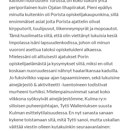
kasvoin nuoruuteni Turussa, on koko sukuni yhtä
periporilainen kuin Ojalan lihapiirakat. Pieni epäilys
minulla kuitenkin oli Porista opiskelijakaupunkina, sillä
ensimmäiset asiat joita Porista ajattelin olivat
kirpputorit, tuulipuvut, liikenneympyrät ja mopoautot.
Tämä huolimatta siitä, että olin viettänyt lukuisia kesiä
Impolassa isäni lapsuudenkodissa, johon oli minun
vuoroni asettua taloksi opiskeluideni alkaessa.
Mielessäni oli alituisesti ajatukset Porin
opiskelijaelämästä ja kysymykset siitä, miksi en ollut
koskaan nuoruudessani nähnyt haalarikansaa kaduilla.
Jo fuksiviikko vapaa-ajan tapaamisineen, sekä lukuisine
ainejärjestö & aktiviteetti -luentoineen todistivat
murheeni turhiksi. Mielenpainuvimmat sanat koko
viikkona syöksyivät ainejärjestömme, Kulma ry:n
silloisen puheenjohtajan, Tytti Walleniuksen suusta
Kulman esittelytilaisuudessa. En nyt sanasta sanaan
kykene toistamaan sitä, mitä Tytti sanoi, mutta uskallan
väittää viestin olleen kutakuinkin seuraavanlainen: