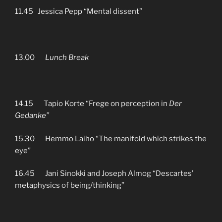
11.45 Jessica Pepp “Mental dissent”
13.00
Lunch Break
14.15 Tapio Korte “Frege on perception in
Der
Gedanke”
15.30 Hemmo Laiho “The manifold which strikes the
eye”
16.45 Jani Sinokki and Joseph Almog “Descartes’
metaphysics of being/thinking”