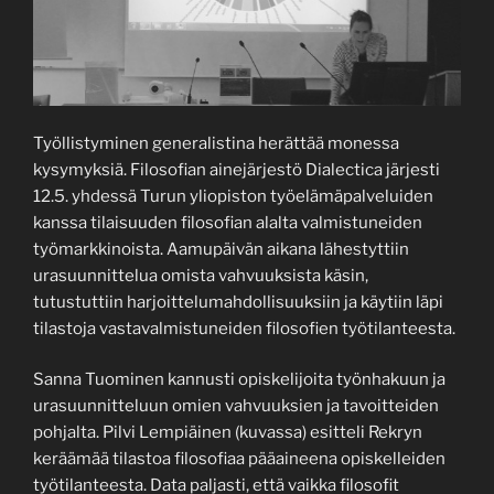
Työllistyminen generalistina herättää monessa
kysymyksiä. Filosofian ainejärjestö Dialectica järjesti
12.5. yhdessä Turun yliopiston työelämäpalveluiden
kanssa tilaisuuden filosofian alalta valmistuneiden
työmarkkinoista. Aamupäivän aikana lähestyttiin
urasuunnittelua omista vahvuuksista käsin,
tutustuttiin harjoittelumahdollisuuksiin ja käytiin läpi
tilastoja vastavalmistuneiden filosofien työtilanteesta.
Sanna Tuominen kannusti opiskelijoita työnhakuun ja
urasuunnitteluun omien vahvuuksien ja tavoitteiden
pohjalta. Pilvi Lempiäinen (kuvassa) esitteli Rekryn
keräämää tilastoa filosofiaa pääaineena opiskelleiden
työtilanteesta. Data paljasti, että vaikka filosofit