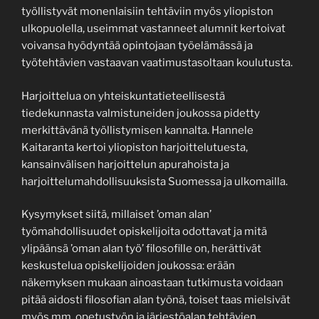
työllistyvät monenlaisiin tehtäviin myös yliopiston
ulkopuolella, useimmat vastanneet alumnit kertoivat
voivansa hyödyntää opintojaan työelämässä ja
työtehtävien vastaavan vaatimustasoltaan koulutusta.
Harjoittelua on yhteiskuntatieteellisestä
tiedekunnasta valmistuneiden joukossa pidetty
merkittävänä työllistymisen kannalta. Hannele
Kaitaranta kertoi yliopiston harjoittelutuesta,
kansainvälisen harjoittelun apurahoista ja
harjoittelumahdollisuuksista Suomessa ja ulkomailla.
Kysymykset siitä, millaiset ’oman alan’
työmahdollisuudet opiskelijoita odottavat ja mitä
ylipäänsä ’oman alan työ’ filosofille on, herättivät
keskustelua opiskelijoiden joukossa: erään
näkemyksen mukaan ainoastaan tutkimusta voidaan
pitää aidosti filosofian alan työnä, toiset taas mielsivät
myös mm. opetustyön ja järjestöalan tehtävien