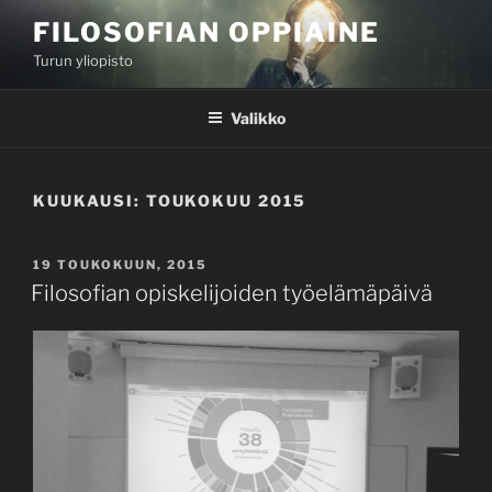
Siirry
FILOSOFIAN OPPIAINE
sisältöön
Turun yliopisto
Valikko
KUUKAUSI:
TOUKOKUU 2015
JULKAISTU
19 TOUKOKUUN, 2015
Filosofian opiskelijoiden työelämäpäivä