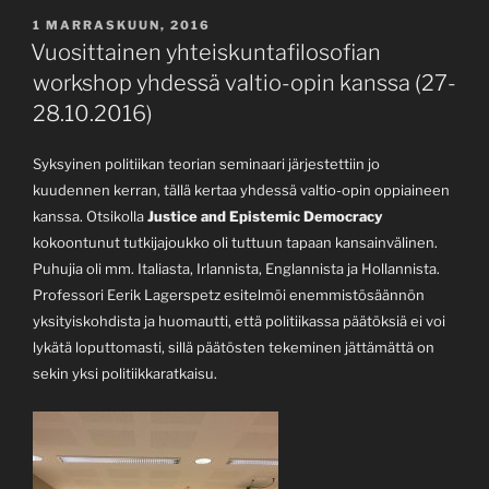
JULKAISTU
1 MARRASKUUN, 2016
Vuosittainen yhteiskuntafilosofian
workshop yhdessä valtio-opin kanssa (27-
28.10.2016)
Syksyinen politiikan teorian seminaari järjestettiin jo
kuudennen kerran, tällä kertaa yhdessä valtio-opin oppiaineen
kanssa. Otsikolla
Justice and Epistemic Democracy
kokoontunut tutkijajoukko oli tuttuun tapaan kansainvälinen.
Puhujia oli mm. Italiasta, Irlannista, Englannista ja Hollannista.
Professori Eerik Lagerspetz esitelmöi enemmistösäännön
yksityiskohdista ja huomautti, että politiikassa päätöksiä ei voi
lykätä loputtomasti, sillä päätösten tekeminen jättämättä on
sekin yksi politiikkaratkaisu.