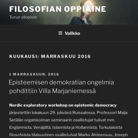
Siirry
FILOSOFIAN OPPIAINE
sisältöön
Turun yliopisto
Valikko
KUUKAUSI:
MARRASKUU 2016
JULKAISTU
1 MARRASKUUN, 2016
Episteemisen demokratian ongelmia
pohdittiin Villa Marjaniemessä
Nordic exploratory workshop on epistemic democracy
järjestettiin lokakuun 29. päivänä Ruissalossa. Professori Maija
Setälän organisoiman seminaarin osallistujat tulivat mm.
Englannista, Venäjältä, Islannista ja Hollannista. Turkulaisista
filosofeista tilaisuuteen osallistuivat Marko Ahteensuu, Joseph