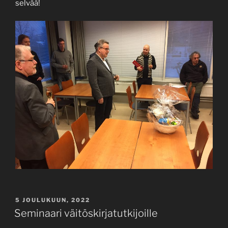
selvää!
JULKAISTU
5 JOULUKUUN, 2022
Seminaari väitöskirjatutkijoille