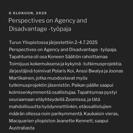
JULKAISTU
6 ELOKUUN, 2025
Perspectives on Agency and
Disadvantage -työpaja
Turun Yliopistossa järjestettiin 2-4.7.2025
Perspectives on Agency and Disadvantage -työpaja.
Tapahtuma oli osa Koneen Säätiön rahoittamaa
Toimijuus kokemuksena ja kykyinä -tutkimusprojektia.
Järjestäjinä toimivat Polaris Koi, Anssi Bwalya ja Joonas
Martikainen, jotka muodostavat myös
tutkimusprojektin jäsenistön. Paikan päälle saapui
kolmisenkymmentä osallistujaa. Tapahtumaa pystyi
seuraamaan etäyhteydellä Zoomissa, ja tätä
mahdollisuutta hyödynnettiinkin, etäosallistujien
määrän ollessa noin parikymmentä. Kaukaisin vieras,
Macquarien yliopiston Jeanette Kennett, saapui
Australiasta