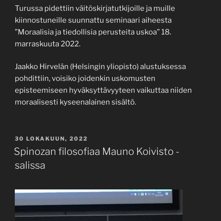
Turussa pidettiin väitöskirjatutkijoille ja muille
kiinnostuneille suunnattu seminaari aiheesta
”Moraalisia ja tiedollisia perusteita uskoa” 18.
marraskuuta 2022.
Jaakko Hirvelän (Helsingin yliopisto) alustuksessa
pohdittiin, voisiko joidenkin uskomusten
episteemiseen hyväksyttävyyteen vaikuttaa niiden
moraalisesti kyseenalainen sisältö.
JULKAISTU
30 LOKAKUUN, 2022
Spinozan filosofiaa Mauno Koivisto -
salissa