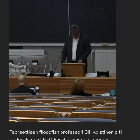
Teoreettisen filosofian professori Olli Koistinen piti
keskiviikkona 26.10. kaikille avoimen luennon