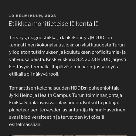
JULKAISTU
10 HELMIKUUN, 2023
Etiikkaa monitieteisellä kentällä
Terveys, diagnostiikka ja lääkekehitys (HDDD) on
temaattinen kokonaisuus, joka on yksi kuudesta Turun
yliopiston tutkimuksen ja koulutuksen profiloitumis- ja
vahvuusalueista. Keskiviikkona 8.2. 2023 HDDD järjesti
kestävyysteemalla iltapäiväseminaarin, jossa myös
etiikalla oli näkyvä rooli.
Temaattisen kokonaisuuden HDDD:n puheenjohtaja
Jyrki Heino ja Health Campus Turun toiminnanjohtaja
Eriikka Siirala avasivat tilaisuuden. Kutsuttu puhuja,
planetaarisen terveyden asiantuntija Hanna Haverinen
avasi biodiversiteetin ja terveyden kytköksiä
esitelmässään.