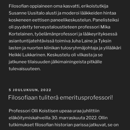
Filosofian oppiaineen oma kasvatti, erikoistutkija
Susanne Uusitalo alusti ja moderoi lääkkeiden hintaa
koskeneen eettisen paneelikeskustelun. Panelisteiksi
oli pyydetty terveystaloustieteen professori Mika
Kortelainen, työelämänprofessori ja lääkeyrityksessä
asiantuntijatehtävissä toimiva Juha Laine ja Tyksin
lasten ja nuorten klinikan tulosryhmäjohtaja ja ylilääkäri
Heikki Lukkarinen. Keskustelu oli vilkasta ja se
jatkunee tilaisuuden jälkimainingeista pitkälle
tulevaisuuteen.
JULKAISTU
5 JOULUKUUN, 2022
Filosofiaan tuliterä emeritusprofessori!
Professori Olli Koistisen upeaa uraa juhlittiin
eläköitymiskahveilla 30. marraskuuta 2022. Ollin
tutkimukset filosofian historian parissa jatkuvat, se on