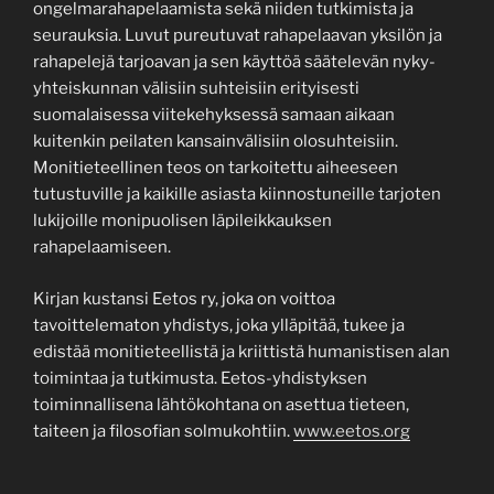
ongelmarahapelaamista sekä niiden tutkimista ja
seurauksia. Luvut pureutuvat rahapelaavan yksilön ja
rahapelejä tarjoavan ja sen käyttöä säätelevän nyky-
yhteiskunnan välisiin suhteisiin erityisesti
suomalaisessa viitekehyksessä samaan aikaan
kuitenkin peilaten kansainvälisiin olosuhteisiin.
Monitieteellinen teos on tarkoitettu aiheeseen
tutustuville ja kaikille asiasta kiinnostuneille tarjoten
lukijoille monipuolisen läpileikkauksen
rahapelaamiseen.
Kirjan kustansi Eetos ry, joka on voittoa
tavoittelematon yhdistys, joka ylläpitää, tukee ja
edistää monitieteellistä ja kriittistä humanistisen alan
toimintaa ja tutkimusta. Eetos-yhdistyksen
toiminnallisena lähtökohtana on asettua tieteen,
taiteen ja filosofian solmukohtiin.
www.eetos.org