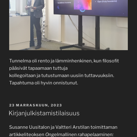
Tunnelma oli rento ja lämminhenkinen, kun filosofit
pääsivät tapaamaan tuttuja
kollegoitaan ja tutustumaan uusiin tuttavuuksiin.
Tapahtuma oli hyvin onnistunut.
JULKAISTU
23 MARRASKUUN, 2023
Kirjanjulkistamistilaisuus
Susanne Uusitalon ja Valtteri Arstilan toimittaman
artikkeliteoksen
Ongelmallinen rahapelaaminen: