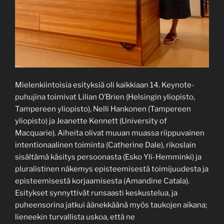
Mielenkiintoisia esityksiä oli kaikkiaan 14. Keynote-
puhujina toimivat Lilian O’Brien (Helsingin yliopisto,
Tampereen yliopisto), Nelli Hankonen (Tampereen
yliopisto) ja Jeanette Kennett (University of
Macquarie). Aiheita olivat muuan muassa riippuvainen
intentionaalinen toiminta (Catherine Dale), rikoslain
sisältämä käsitys persoonasta (Esko Yli-Hemminki) ja
pluralistinen näkemys episteemisestä toimijuudesta ja
episteemisestä korjaamisesta (Amandine Catala).
Esitykset synnyttivät runsaasti keskustelua, ja
puheensorina jatkui äänekkäänä myös taukojen aikana;
lieneekin turvallista uskoa, että ne