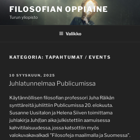
Siirry
FILOSOFIAN OPPIAINE
sisältöön
Turun yliopisto
Valikko
KATEGORIA:
TAPAHTUMAT / EVENTS
JULKAISTU
10 SYYSKUUN, 2025
Juhlatunnelmaa Publicumissa
Käytännöllisen filosofian professori Juha Räikän
synttäreitä juhlittiin Publicumissa 20. elokuuta.
Susanne Uusitalon ja Helena Siiven toimittama
juhlakirja Juh(l)an aika julkistettiin aamuisessa
kahvitilaisuudessa, jossa katsottiin myös
valokuvakavalkadi ”Filosofeja maailmalla ja Suomessa”.