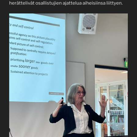
herättelivät osallistujien ajattelua aiheisiinsa liittyen.