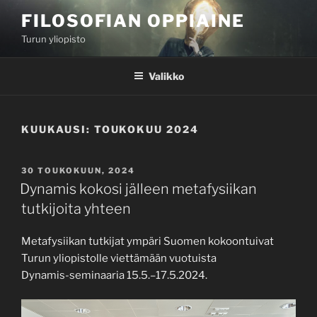
Siirry
FILOSOFIAN OPPIAINE
sisältöön
Turun yliopisto
Valikko
KUUKAUSI:
TOUKOKUU 2024
JULKAISTU
30 TOUKOKUUN, 2024
Dynamis kokosi jälleen metafysiikan
tutkijoita yhteen
Metafysiikan tutkijat ympäri Suomen kokoontuivat
Turun yliopistolle viettämään vuotuista
Dynamis-seminaaria 15.5.–17.5.2024.