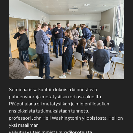
Seminaarissa kuultiin lukuisia kiinnostavia
puheenvuoroja metafysiikan eri osa-alueilta.
Pääpuhujana oli metafysiikan ja mielenfilosofian
ansiokkaista tutkimuksistaan tunnettu
professori John Heil Washingtonin yliopistosta. Heil on
yksi maailman
vaikutusvaltaisimmista nykyfilosofeista.