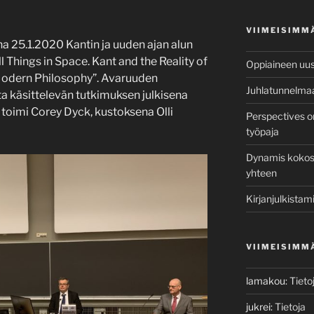
VIIMEISIMM
na 25.1.2020 Kantin ja uuden ajan alun
ll Things in Space. Kant and the Reality of
Oppiaineen uusi
 Modern Philosophy”. Avaruuden
Juhlatunnelma
ta käsittelevän tutkimuksen julkisena
 toimi Corey Dyck, kustoksena Olli
Perspectives o
työpaja
Dynamis kokosi 
yhteen
Kirjanjulkistami
VIIMEISIMM
lamakou
:
Tieto
jukrei
:
Tietoja