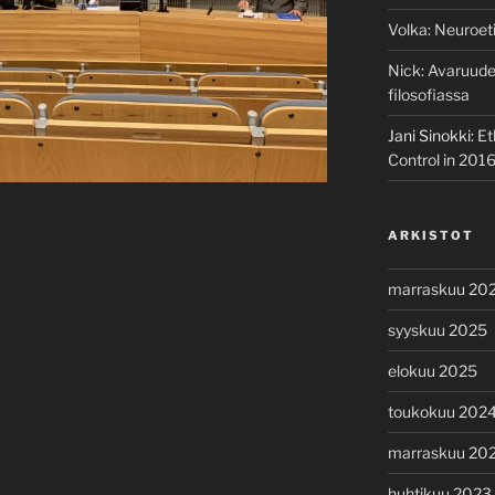
Volka
:
Neuroeti
Nick
:
Avaruuden
filosofiassa
Jani Sinokki
:
Et
Control in 201
ARKISTOT
marraskuu 20
syyskuu 2025
elokuu 2025
toukokuu 202
marraskuu 20
huhtikuu 2023