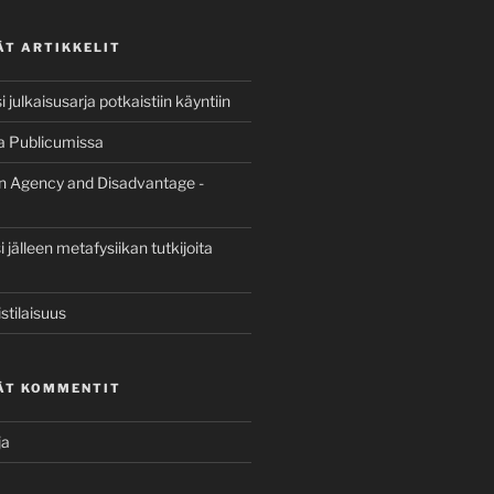
ÄT ARTIKKELIT
 julkaisusarja potkaistiin käyntiin
a Publicumissa
n Agency and Disadvantage -
jälleen metafysiikan tutkijoita
stilaisuus
ÄT KOMMENTIT
ja