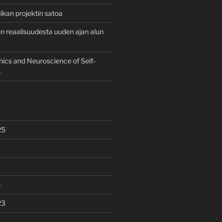
ikan projektin satoa
 reaalisuudesta uuden ajan alun
hics and Neuroscience of Self-
6
25
4
23