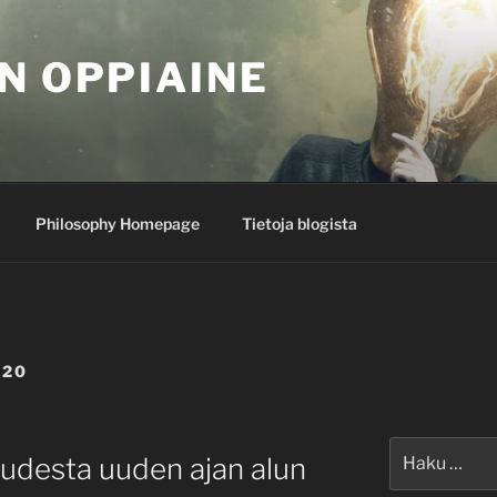
N OPPIAINE
Philosophy Homepage
Tietoja blogista
020
Etsi:
udesta uuden ajan alun