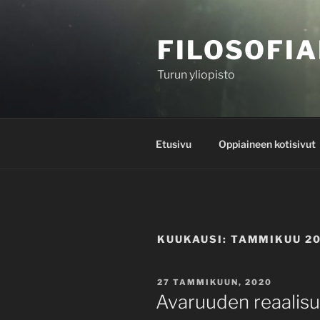
Siirry
sisältöön
FILOSOFIA
Turun yliopisto
Etusivu
Oppiaineen kotisivut
KUUKAUSI:
TAMMIKUU 2
JULKAISTU
27 TAMMIKUUN, 2020
Avaruuden reaalisu