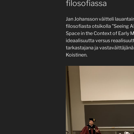
filosofiassa
Jan Johansson väitteli lauantai
filosofiasta otsikolla ”Seeing A
Space in the Context of Early
ideaalisuutta versus reaalisuut
tarkastajana ja vastaväittäjänä
Koistinen.