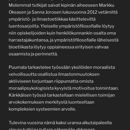
Molemmat tutkijat saivat kipinän aiheeseen Markku
Oksasen ja Sanna Jorosen lukuvuonna 2012 vetämiltä
ympäristö- ja ilmastoetiikkaa käsitteleviltä
luentosarjoilta. Yleiselle ympäristöfilosofialle löytyy
niin opiskelijoiden kuin henkilökunnankin osalta oma
harrastajakuntansa, ja ympäristöfilosofialle läheisestä
bioetiikasta löytyy oppiaineessa erityisen vahvaa
osaamista ja perinnettä.
Puumala tarkastelee työssään yksilöiden moraalista
velvollisuutta osallistua ilmastonmuutoksen
aktiiviseen torjuntaan riippumatta omista
moraalipsykologisista kyvyistä motivoitua toimintaan.
Kärkkäisen työssä tarkastellaan mielellisen toimijan
arvokokemuksen merkitystä luonteeltaan
kompleksien systeemien arvolle.
Tulevina vuosina nämä kaksi uransa alkutaipaleella
olevaa tutkijaa tullaan näkemään ahkeraan