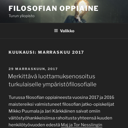
Siirry
FILOSOFIAN OPPIAINE
sisältöön
Turun yliopisto
Valikko
KUUKAUSI:
MARRASKUU 2017
JULKAISTU
29 MARRASKUUN, 2017
Merkittävä luottamuksenosoitus
turkulaiselle ympäristöfilosofialle
Turussa filosofian oppiaineesta vuosina 2017 ja 2016
maistereiksi valmistuneet filosofian jatko-opiskelijat
Mikko Puumala ja Jari Kärkkäinen saivat omiin
väitöstyöhankkeisiinsa rahoitusta yhteensä kuuden
henkilötyövuoden edestä
Maj ja Tor Nesslingin