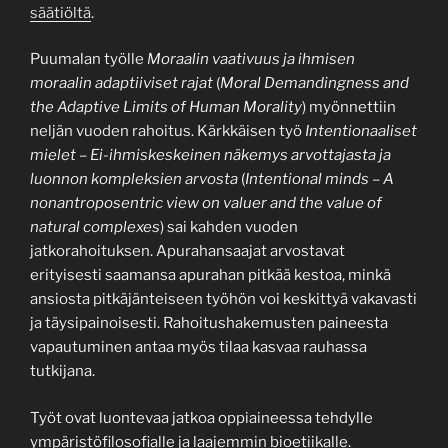
säätiöltä
.
Puumalan työlle
Moraalin vaativuus ja ihmisen
moraalin adaptiiviset rajat
(
Moral Demandingness and
the Adaptive Limits of Human Morality
) myönnettiin
neljän vuoden rahoitus. Kärkkäisen työ
Intentionaaliset
mielet – Ei-ihmiskeskeinen näkemys arvottajasta ja
luonnon kompleksien arvosta
(
Intentional minds – A
nonantroposentric view on valuer and the value of
natural complexes
) sai kahden vuoden
jatkorahoituksen. Apurahansaajat arvostavat
erityisesti saamansa apurahan pitkää kestoa, minkä
ansiosta pitkäjänteiseen työhön voi keskittyä vakavasti
ja täysipainoisesti. Rahoitushakemusten paineesta
vapautuminen antaa myös tilaa kasvaa rauhassa
tutkijana.
Työt ovat luontevaa jatkoa oppiaineessa tehdylle
ympäristöfilosofialle ja laajemmin bioetiikalle.