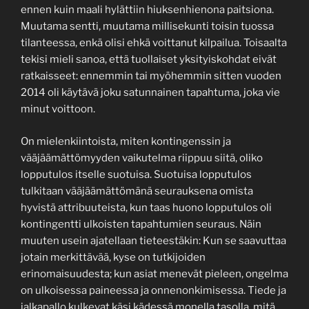
ennen kuin maali hylättiin hiuksenhienona paitsiona.
Muutama sentti, muutama millisekunti toisin tuossa
tilanteessa, enkä olisi ehkä voittanut kilpailua. Toisaalta
tekisi mieli sanoa, että tuollaiset yksityiskohdat eivät
ratkaisseet: ennemmin tai myöhemmin sitten vuoden
2014 oli käytävä joku satunnainen tapahtuma, joka vie
minut voittoon.
On mielenkiintoista, miten kontingenssin ja
vääjäämättömyyden vaikutelma riippuu siitä, oliko
lopputulos itselle suotuisa. Suotuisa lopputulos
tulkitaan vääjäämättömänä seurauksena omista
hyvistä attribuuteista, kun taas huono lopputulos oli
kontingentti ulkoisten tapahtumien seuraus. Näin
muuten usein ajatellaan tieteestäkin: Kun se saavuttaa
jotain merkittävää, kyse on tutkijoiden
erinomaisuudesta; kun asiat menevät pieleen, ongelma
on ulkoisessa paineessa ja onnenonkimisessa. Tiede ja
jalkapallo kulkevat käsi kädessä monella tasolla, mitä