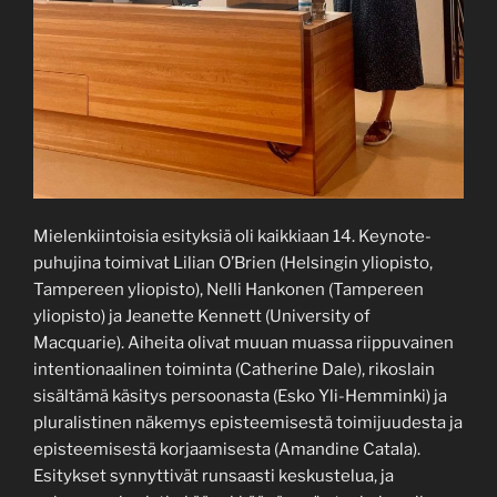
Mielenkiintoisia esityksiä oli kaikkiaan 14. Keynote-
puhujina toimivat Lilian O’Brien (Helsingin yliopisto,
Tampereen yliopisto), Nelli Hankonen (Tampereen
yliopisto) ja Jeanette Kennett (University of
Macquarie). Aiheita olivat muuan muassa riippuvainen
intentionaalinen toiminta (Catherine Dale), rikoslain
sisältämä käsitys persoonasta (Esko Yli-Hemminki) ja
pluralistinen näkemys episteemisestä toimijuudesta ja
episteemisestä korjaamisesta (Amandine Catala).
Esitykset synnyttivät runsaasti keskustelua, ja