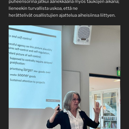
puheensorina jatkui äänekkäänä myös taukojen aikana;
lieneekin turvallista uskoa, että ne
herättelivät osallistujien ajattelua aiheisiinsa liittyen.