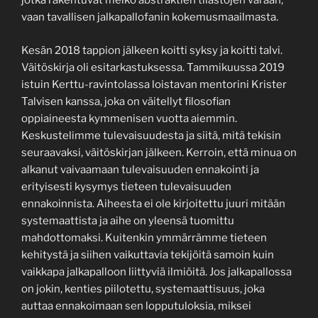
jotka rakentuvat melko abstraktien tilastojen varaan,
vaan tavallisen jalkapallofanin kokemusmaailmasta.
Kesän 2018 tappion jälkeen koitti syksy ja koitti talvi.
Väitöskirja oli esitarkastuksessa. Tammikuussa 2019
istuin Kerttu-ravintolassa loistavan mentorini Krister
Talvisen kanssa, joka on väitellyt filosofian
oppiaineesta kymmenisen vuotta aiemmin.
Keskustelimme tulevaisuudesta ja siitä, mitä tekisin
seuraavaksi, väitöskirjan jälkeen. Kerroin, että minua on
alkanut vaivaamaan tulevaisuuden ennakointi ja
erityisesti kysymys tieteen tulevaisuuden
ennakoinnista. Aiheesta ei ole kirjoitettu juuri mitään
systemaattista ja aihe on yleensä tuomittu
mahdottomaksi. Kuitenkin ymmärrämme tieteen
kehitystä ja siihen vaikuttavia tekijöitä samoin kuin
vaikkapa jalkapalloon liittyviä ilmiöitä. Jos jalkapallossa
on jokin, kenties piilotettu, systemaattisuus, joka
auttaa ennakoimaan sen lopputuloksia, miksei