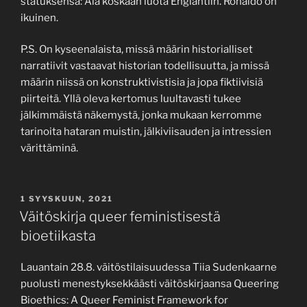
statuksensa: Älä koskaan luota Englantiin. Ronaldo on
ikuinen.
P.S. On kyseenalaista, missä määrin historialliset
narratiivit vastaavat historian todellisuutta, ja missä
määrin niissä on konstruktivistisia ja jopa fiktiivisiä
piirteitä. Yllä oleva kertomus luultavasti tukee
jälkimmäistä näkemystä, jonka mukaan kerromme
tarinoita hataran muistin, jälkiviisauden ja intressien
värittäminä.
JULKAISTU
1 SYYSKUUN, 2021
Väitöskirja queer feministisestä
bioetiikasta
Lauantain 28.8. väitöstilaisuudessa Tiia Sudenkaarne
puolusti menestyksekkäästi väitöskirjaansa Queering
Bioethics: A Queer Feminist Framework for