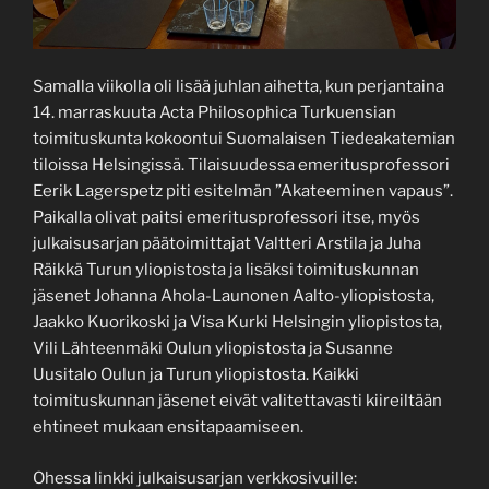
Samalla viikolla oli lisää juhlan aihetta, kun perjantaina
14. marraskuuta Acta Philosophica Turkuensian
toimituskunta kokoontui Suomalaisen Tiedeakatemian
tiloissa Helsingissä. Tilaisuudessa emeritusprofessori
Eerik Lagerspetz piti esitelmän ”Akateeminen vapaus”.
Paikalla olivat paitsi emeritusprofessori itse, myös
julkaisusarjan päätoimittajat Valtteri Arstila ja Juha
Räikkä Turun yliopistosta ja lisäksi toimituskunnan
jäsenet Johanna Ahola-Launonen Aalto-yliopistosta,
Jaakko Kuorikoski ja Visa Kurki Helsingin yliopistosta,
Vili Lähteenmäki Oulun yliopistosta ja Susanne
Uusitalo Oulun ja Turun yliopistosta. Kaikki
toimituskunnan jäsenet eivät valitettavasti kiireiltään
ehtineet mukaan ensitapaamiseen.
Ohessa linkki julkaisusarjan verkkosivuille: