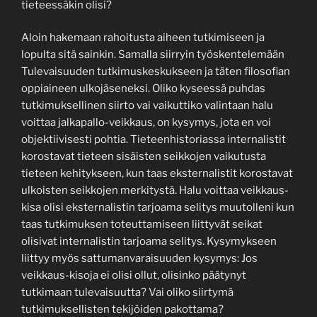
tieteessäkin olisi?
Aloin hakemaan rahoitusta aiheen tutkimiseen ja
lopulta sitä sainkin. Samalla siirryin työskentelemään
Tulevaisuuden tutkimuskeskukseen ja täten filosofian
oppiaineen ulkojäseneksi. Oliko kyseessä puhdas
tutkimuksellinen siirto vai vaikuttiko valintaan halu
voittaa jalkapallo-veikkaus, on kysymys, jota en voi
objektiivisesti pohtia. Tieteenhistoriassa internalistit
korostavat tieteen sisäisten seikkojen vaikutusta
tieteen kehitykseen, kun taas eksternalistit korostavat
ulkoisten seikkojen merkitystä. Halu voittaa veikkaus-
kisa olisi eksternalistin tarjoama selitys muutolleni kun
taas tutkimuksen toteuttamiseen liittyvät seikat
olisivat internalistin tarjoama selitys. Kysymykseen
liittyy myös sattumanvaraisuuden kysymys: Jos
veikkaus-kisoja ei olisi ollut, olisinko päätynyt
tutkimaan tulevaisuutta? Vai oliko siirtymä
tutkimuksellisten tekijöiden pakottama?