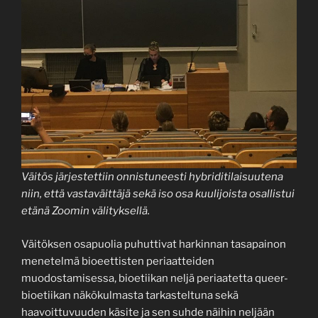
Väitös järjestettiin onnistuneesti hybriditilaisuutena
niin, että vastaväittäjä sekä iso osa kuulijoista osallistui
etänä Zoomin välityksellä.
Väitöksen osapuolia puhuttivat harkinnan tasapainon
menetelmä bioeettisten periaatteiden
muodostamisessa, bioetiikan neljä periaatetta queer-
bioetiikan näkökulmasta tarkasteltuna sekä
haavoittuvuuden käsite ja sen suhde näihin neljään