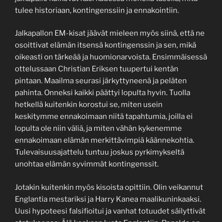
tulee historiaan, kontingenssiin ja ennakointiin.
Jalkapallon EM-kisat jäävät mieleen myös siinä, että ne
osoittivat elämän itsensä kontingenssin ja sen, mikä
oikeasti on tärkeää ja huomionarvoista. Ensimmäisessä
ottelussaan Christian Eriksen tuupertui kentän
pintaan. Maailma seurasi järkyttyneenä ja peläten
pahinta. Onneksi kaikki päättyi lopulta hyvin. Tuolla
hetkellä kuitenkin korostui se, miten usein
keskitymme ennakoimaan niitä tapahtumia, joilla ei
lopulta ole niin väliä, ja miten vähän kykenemme
ennakoimaan elämän merkittävimpiä käännekohtia.
Tulevaisuusajattelu tuntuu joskus pyrkimykseltä
unohtaa elämän syvimmät kontingenssit.
Jotakin kuitenkin myös kisoista opittiin. Olin veikannut
Englantia mestariksi ja Harry Kanea maalikuninkaaksi.
Uusi hypoteesi falsifioitui ja vanhat totuudet säilyttivät