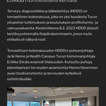
Etiikkaa monitieteisellä kentällä
Terveys, diagnostiikka ja lääkekehitys (HDDD) on
temaattinen kokonaisuus, joka on yksi kuudesta Turun
yliopiston tutkimuksen ja koulutuksen profiloitumis- ja
vahvuusalueista. Keskiviikkona 8.2. 2023 HDDD järjesti
kestävyysteemalla iltapäiväseminaarin, jossa myös
etiikalla oli näkyvä rooli.
Temaattisen kokonaisuuden HDDD:n puheenjohtaja
Jyrki Heino ja Health Campus Turun toiminnanjohtaja
Eriikka Siirala avasivat tilaisuuden. Kutsuttu puhuja,
planetaarisen terveyden asiantuntija Hanna Haverinen
avasi biodiversiteetin ja terveyden kytköksiä
esitelmässään.