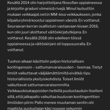
Kesällä 2014 olin harjoittelijana filosofian oppiaineessa
ja kirjoitin graduni viimeisiä rivejä. Minut kutsuttiin
mukaan veikkaajat.net:in MM-kisa veikkaukseen, jonka
kilpailuryhmä koostui oppiaineen väestä. En voittanut.
Seuraavan kerran osallistuin vastaavaan kisaan 2016,
kun olin juuri aloittanut väitöskirjatutkijana. En
voittanut. Kesällä 2018 olin edelleen töissä
oppiaineessa ja väitöskirjani oli loppusuoralla. En
voittanut.
Tuohon aikaan käsittelin paljon historiallisen
kontingenssin – sattumanvaraisuuden – teemaa. Tietyt
ilmiöt vaikuttavat vääjäämättömiltä eivätkä riipu
historiallisista yksityiskohdista. Toiset ilmiöt
vaikuttavat sattumanvaraisemmilta.
Veikkauskisatappioiden hetkillä puolustauduin itselleni
sillä, että jalkapallo vaikuttaa kuuluvan kontingenttien
ilmiöiden piirin: Pallo menee muutaman sentin ohi
maalista; puolustajan käsi nousee sekunnin