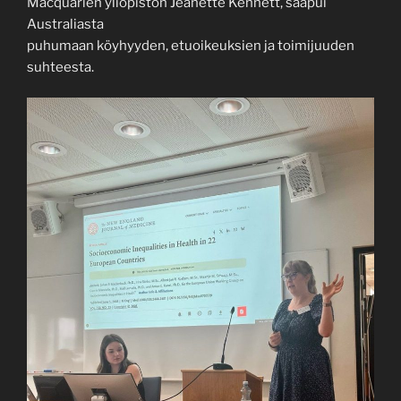
Macquarien yliopiston Jeanette Kennett, saapui
Australiasta
puhumaan köyhyyden, etuoikeuksien ja toimijuuden
suhteesta.