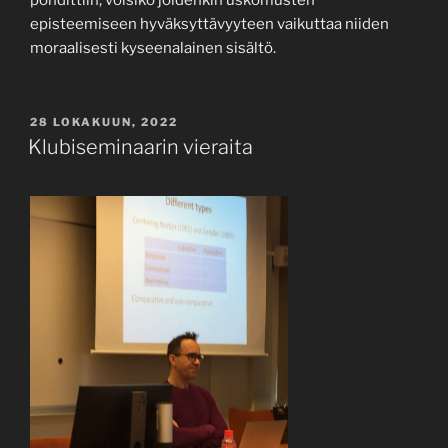
pohdittiin, voisiko joidenkin uskomusten
episteemiseen hyväksyttävyyteen vaikuttaa niiden
moraalisesti kyseenalainen sisältö.
JULKAISTU
28 LOKAKUUN, 2022
Klubiseminaarin vieraita