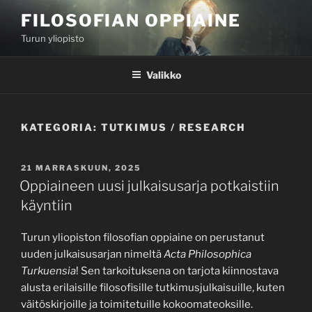
Siirry
FILOSOFIAN OPPIAINE
sisältöön
Turun yliopisto
Valikko
KATEGORIA:
TUTKIMUS / RESEARCH
JULKAISTU
21 MARRASKUUN, 2025
Oppiaineen uusi julkaisusarja potkaistiin
käyntiin
Turun yliopiston filosofian oppiaine on perustanut
uuden julkaisusarjan nimeltä
Acta Philosophica
Turkuensia
! Sen tarkoituksena on tarjota kiinnostava
alusta erilaisille filosofisille tutkimusjulkaisuille, kuten
väitöskirjoille ja toimitetuille kokoomateoksille.