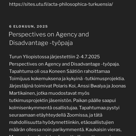
https://sites.utu.fi/acta-philosophica-turkuensia/
JULKAISTU
6 ELOKUUN, 2025
Perspectives on Agency and
Disadvantage -työpaja
Turun Yliopistossa järjestettiin 2-4.7.2025
Perspectives on Agency and Disadvantage -työpaja.
Tapahtuma oli osa Koneen Säätiön rahoittamaa
Toimijuus kokemuksena ja kykyinä -tutkimusprojektia.
Järjestäjinä toimivat Polaris Koi, Anssi Bwalya ja Joonas
Martikainen, jotka muodostavat myös
tutkimusprojektin jäsenistön. Paikan päälle saapui
kolmisenkymmentä osallistujaa. Tapahtumaa pystyi
seuraamaan etäyhteydellä Zoomissa, ja tätä
mahdollisuutta hyödynnettiinkin, etäosallistujien
määrän ollessa noin parikymmentä. Kaukaisin vieras,