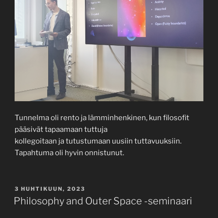
Tunnelma oli rento ja lämminhenkinen, kun filosofit
pääsivät tapaamaan tuttuja
kollegoitaan ja tutustumaan uusiin tuttavuuksiin.
Tapahtuma oli hyvin onnistunut.
JULKAISTU
3 HUHTIKUUN, 2023
Philosophy and Outer Space -seminaari