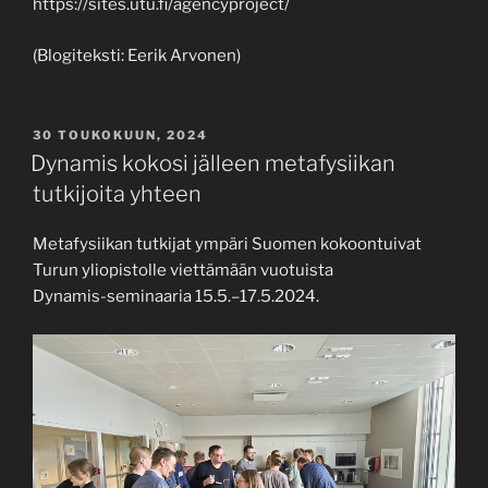
https://sites.utu.fi/agencyproject/
(Blogiteksti: Eerik Arvonen)
JULKAISTU
30 TOUKOKUUN, 2024
Dynamis kokosi jälleen metafysiikan
tutkijoita yhteen
Metafysiikan tutkijat ympäri Suomen kokoontuivat
Turun yliopistolle viettämään vuotuista
Dynamis-seminaaria 15.5.–17.5.2024.