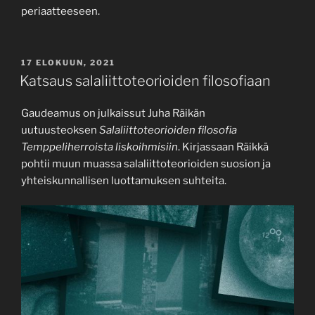
periaatteeseen.
JULKAISTU
17 ELOKUUN, 2021
Katsaus salaliittoteorioiden filosofiaan
Gaudeamus on julkaissut Juha Räikän
uutuusteoksen
Salaliittoteorioiden filosofia
Temppeliherroista liskoihmisiin
. Kirjassaan Räikkä
pohtii muun muassa salaliittoteorioiden suosion ja
yhteiskunnallisen luottamuksen suhteita.