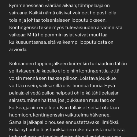
kymmenesosan väärään aikaan; tähtipelaaja on
sairaana. Kaikki nämä olisivat voineet helposti olla
toisin ja johtaa toisenlaiseen lopputulokseen.
Kontingenssi tekee myös tulevaisuuden arvioinnista
vaikeaa: Mitä helpommin asiat voivat muuttaa
kulkusuuntaansa, sitä vaikeampi lopputulosta on
arvioida.
Kolmannen tappion jälkeen kuitenkin turhauduin tähän
selitykseen. Jalkapallo ei ole niin kontingenttia, että
voisin mennä sen taakse piiloon. Loistava joukkue
voittaa usein, vaikka sillä olisi huonoa tuuria. Hyvä
pelaaja ei vedä palloa helposti ohi eikä tähtipelaajan
sairastuminen haittaa, jos joukkueen muu taso on
korkea, ja niin edelleen. Kun tällaiset seikat otetaan
huomioon, kontingenssin vaikutelma hälvenee.
Samalla jalkapallo nousee ennustettavaksi ilmiöksi.
Enkä nyt puhu tilastonikkarien rakentamista malleista,