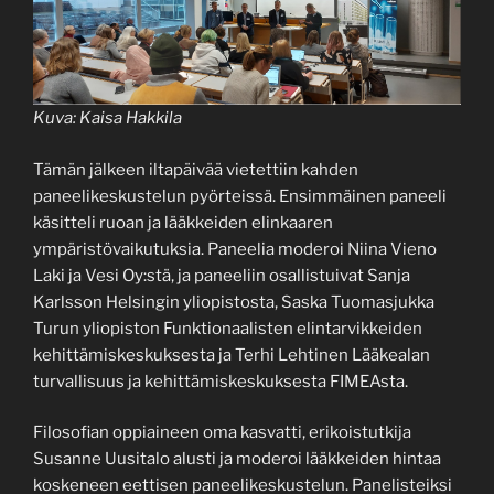
Kuva: Kaisa Hakkila
Tämän jälkeen iltapäivää vietettiin kahden
paneelikeskustelun pyörteissä. Ensimmäinen paneeli
käsitteli ruoan ja lääkkeiden elinkaaren
ympäristövaikutuksia. Paneelia moderoi Niina Vieno
Laki ja Vesi Oy:stä, ja paneeliin osallistuivat Sanja
Karlsson Helsingin yliopistosta, Saska Tuomasjukka
Turun yliopiston Funktionaalisten elintarvikkeiden
kehittämiskeskuksesta ja Terhi Lehtinen Lääkealan
turvallisuus ja kehittämiskeskuksesta FIMEAsta.
Filosofian oppiaineen oma kasvatti, erikoistutkija
Susanne Uusitalo alusti ja moderoi lääkkeiden hintaa
koskeneen eettisen paneelikeskustelun. Panelisteiksi