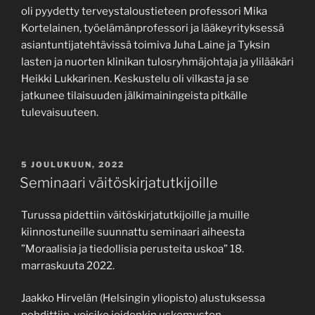
oli pyydetty terveystaloustieteen professori Mika
Kortelainen, työelämänprofessori ja lääkeyrityksessä
asiantuntijatehtävissä toimiva Juha Laine ja Tyksin
lasten ja nuorten klinikan tulosryhmäjohtaja ja ylilääkäri
Heikki Lukkarinen. Keskustelu oli vilkasta ja se
jatkunee tilaisuuden jälkimainingeista pitkälle
tulevaisuuteen.
JULKAISTU
5 JOULUKUUN, 2022
Seminaari väitöskirjatutkijoille
Turussa pidettiin väitöskirjatutkijoille ja muille
kiinnostuneille suunnattu seminaari aiheesta
”Moraalisia ja tiedollisia perusteita uskoa” 18.
marraskuuta 2022.
Jaakko Hirvelän (Helsingin yliopisto) alustuksessa