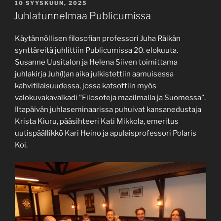
JULKAISTU
10 SYYSKUUN, 2025
Juhlatunnelmaa Publicumissa
Käytännöllisen filosofian professori Juha Räikän
synttäreitä juhlittiin Publicumissa 20. elokuuta.
Susanne Uusitalon ja Helena Siiven toimittama
juhlakirja Juh(l)an aika julkistettiin aamuisessa
kahvitilaisuudessa, jossa katsottiin myös
valokuvakavalkadi ”Filosofeja maailmalla ja Suomessa”.
Iltapäivän juhlaseminaarissa puhuivat kansanedustaja
Krista Kiuru, pääsihteeri Kati Mikkola, emeritus
uutispäällikkö Kari Heino ja apulaisprofessori Polaris
Koi.