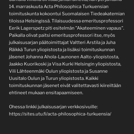
14. marraskuuta Acta Philosophica Turkuensian
toimituskunta kokoontui Suomalaisen Tiedeakatemian
tiloissa Helsingissä. Tilaisuudessa emeritusprofessori
Eerik Lagerspetz piti esitelmän ”Akateeminen vapaus”.
Paikalla olivat paitsi emeritusprofessori itse, myös
julkaisusarjan päätoimittajat Valtteri Arstila ja Juha
Räikkä Turun yliopistosta ja lisäksi toimituskunnan
jäsenet Johanna Ahola-Launonen Aalto-yliopistosta,
Jaakko Kuorikoski ja Visa Kurki Helsingin yliopistosta,
Vili Lähteenmäki Oulun yliopistosta ja Susanne
Uusitalo Oulun ja Turun yliopistosta. Kaikki
toimituskunnan jäsenet eivät valitettavasti kiireiltään
ehtineet mukaan ensitapaamiseen.
Ohessa linkki julkaisusarjan verkkosivuille:
https://sites.utu.fi/acta-philosophica-turkuensia/