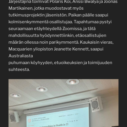
Järjestäjinä toimivat Polaris Koi, Anssi Bwalya ja Joonas
Martikainen, jotka muodostavat myös
tutkimusprojektin jäsenistön. Paikan päälle saapui
kolmisenkymmentä osallistujaa. Tapahtumaa pystyi
seuraamaan etäyhteydellä Zoomissa, ja tätä
mahdollisuutta hyödynnettiinkin, etäosallistujien
määrän ollessa noin parikymmentä. Kaukaisin vieras,
Macquarien yliopiston Jeanette Kennett, saapui
Australiasta
puhumaan köyhyyden, etuoikeuksien ja toimijuuden
suhteesta.