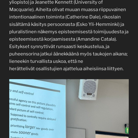
yliopisto) ja Jeanette Kennett (University of
Macquarie). Aiheita olivat muuan muassa riippuvainen
intentionaalinen toiminta (Catherine Dale), rikoslain
sisältämä käsitys persoonasta (Esko Yli-Hemminki) ja
pluralistinen näkemys episteemisestä toimijuudesta ja
episteemisestä korjaamisesta (Amandine Catala).
Esitykset synnyttivät runsaasti keskustelua, ja
puheensorina jatkui äänekkäänä myös taukojen aikana;
lieneekin turvallista uskoa, että ne
herättelivät osallistujien ajattelua aiheisiinsa liittyen.