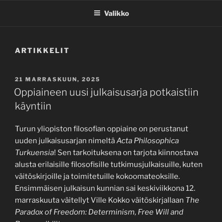
Valikko
ARTIKKELIT
JULKAISTU
21 MARRASKUUN, 2025
Oppiaineen uusi julkaisusarja potkaistiin
käyntiin
Turun yliopiston filosofian oppiaine on perustanut
uuden julkaisusarjan nimeltä
Acta Philosophica
Turkuensia
! Sen tarkoituksena on tarjota kiinnostava
alusta erilaisille filosofisille tutkimusjulkaisuille, kuten
väitöskirjoille ja toimitetuille kokoomateoksille.
Ensimmäisen julkaisun kunnian sai keskiviikkona 12.
marraskuuta väitellyt Ville Kokko väitöskirjallaan
The
Paradox of Freedom: Determinism, Free Will and