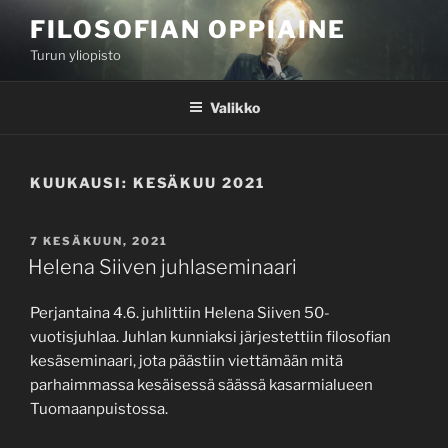
Siirry
FILOSOFIAN OPPIAINE
sisältöön
Turun yliopisto
Valikko
KUUKAUSI:
KESÄKUU 2021
JULKAISTU
7 KESÄKUUN, 2021
Helena Siiven juhlaseminaari
Perjantaina 4.6. juhlittiin Helena Siiven 50-
vuotisjuhlaa. Juhlan kunniaksi järjestettiin filosofian
kesäseminaari, jota päästiin viettämään mitä
parhaimmassa kesäisessä säässä kasarmialueen
Tuomaanpuistossa.