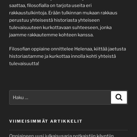
saattaa, filosofialla on tarjota useita eri
rakkaustulkintoja. Erään tulkinnan mukaan rakkaus
perustuu yhteisestä historiasta yhteiseen
tulevaisuuteen kurkottavaan suhteeseen, jonka
jaamme rakkautemme kohteen kanssa.
Filosofian oppiaine onnittelee Helenaa, kiittää jaetusta
historiastamme ja kurkottaa innolla kohti yhteistä
tulevaisuutta!
Etsi:
Haku
VIIMEISIMMÄT ARTIKKELIT
Oppiaineen uusi julkaisusarja potkaistiin käyntiin