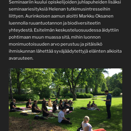
Seminaariin kuului opiskelijoiden juhlapuheiden lisäksi
seminaariesityksiä Helenan tutkimusintresseihin
liittyen. Aurinkoisen aamun aloitti Markku Oksanen
luennolla ruuantuotannon ja biodiversiteetin
yhteydestä. Esitelmän keskusteluosuudessa äidyttiin
pohtimaan muun muassa sitä, mihin luonnon
monimuotoisuuden arvo perustuu ja pitäisikö
ihmiskunnan lähettää syväjäädytettyjä eläinten alkioita
avaruuteen.