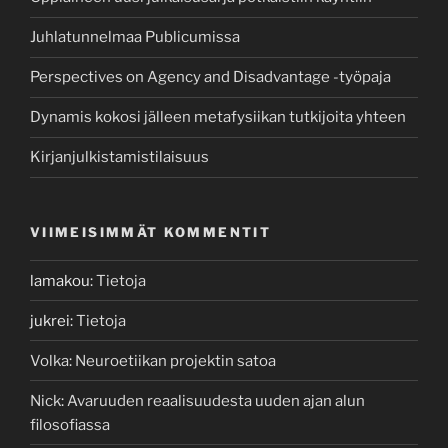
Juhlatunnelmaa Publicumissa
Perspectives on Agency and Disadvantage -työpaja
Dynamis kokosi jälleen metafysiikan tutkijoita yhteen
Kirjanjulkistamistilaisuus
VIIMEISIMMÄT KOMMENTIT
lamakou
:
Tietoja
jukrei
:
Tietoja
Volka
:
Neuroetiikan projektin satoa
Nick
:
Avaruuden reaalisuudesta uuden ajan alun
filosofiassa