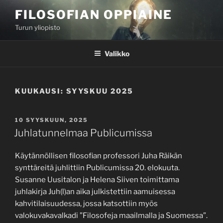
Siirry
FILOSOFIAN OPPIAINE
sisältöön
Turun yliopisto
Valikko
KUUKAUSI:
SYYSKUU 2025
JULKAISTU
10 SYYSKUUN, 2025
Juhlatunnelmaa Publicumissa
Käytännöllisen filosofian professori Juha Räikän
synttäreitä juhlittiin Publicumissa 20. elokuuta.
Susanne Uusitalon ja Helena Siiven toimittama
juhlakirja Juh(l)an aika julkistettiin aamuisessa
kahvitilaisuudessa, jossa katsottiin myös
valokuvakavalkadi ”Filosofeja maailmalla ja Suomessa”.