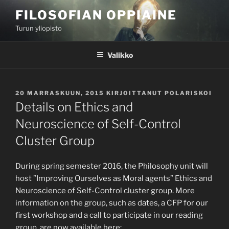
Siirry
FILOSOFIAN OPPIAINE
sisältöön
Turun yliopisto
Valikko
JULKAISTU
20 MARRASKUUN, 2015
KIRJOITTANUT
POLARISKOI
Details on Ethics and
Neuroscience of Self-Control
Cluster Group
During spring semester 2016, the Philosophy unit will
host ”Improving Ourselves as Moral agents” Ethics and
Neuroscience of Self-Control cluster group. More
information on the group, such as dates, a CFP for our
first workshop and a call to participate in our reading
group, are now available here: