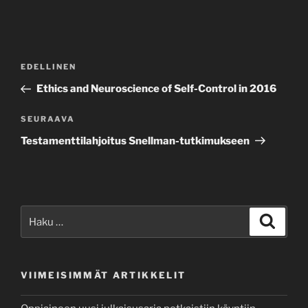
Artikkelien
Edellinen
EDELLINEN
selaus
artikkeli
Ethics and Neuroscience of Self-Control in 2016
Seuraava
SEURAAVA
artikkeli
Testamenttilahjoitus Snellman-tutkimukseen
Etsi:
Haku
VIIMEISIMMÄT ARTIKKELIT