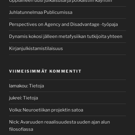
Oppiaineen uusi julkaisusarja potkaistiin käyntiin
Juhlatunnelmaa Publicumissa
Perspectives on Agency and Disadvantage -työpaja
Dynamis kokosi jälleen metafysiikan tutkijoita yhteen
Kirjanjulkistamistilaisuus
VIIMEISIMMÄT KOMMENTIT
lamakou
:
Tietoja
jukrei
:
Tietoja
Volka
:
Neuroetiikan projektin satoa
Nick
:
Avaruuden reaalisuudesta uuden ajan alun
filosofiassa