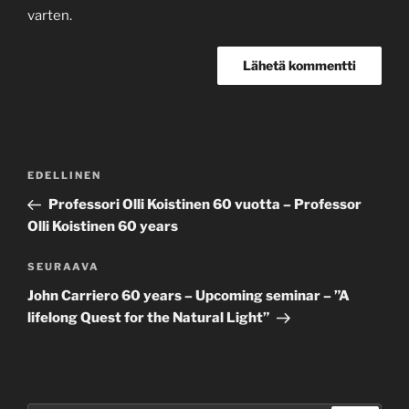
varten.
Artikkelien
Edellinen
EDELLINEN
selaus
artikkeli
Professori Olli Koistinen 60 vuotta – Professor
Olli Koistinen 60 years
Seuraava
SEURAAVA
artikkeli
John Carriero 60 years – Upcoming seminar – ”A
lifelong Quest for the Natural Light”