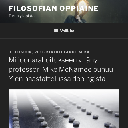
Siirry
FILOSOFIAN OPPIAINE
sisältöön
Turun yliopisto
Valikko
JULKAISTU
9 ELOKUUN, 2016
KIRJOITTANUT
MIKA
Miljoonarahoitukseen yltänyt
professori Mike McNamee puhuu
Ylen haastattelussa dopingista