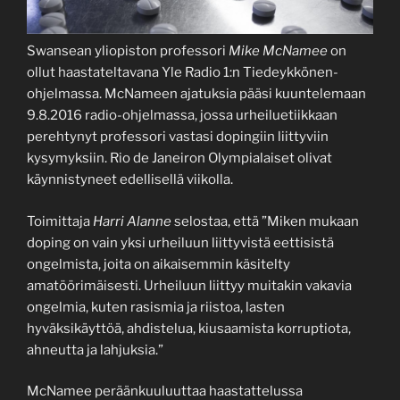
Swansean yliopiston professori
Mike McNamee
on
ollut haastateltavana Yle Radio 1:n Tiedeykkönen-
ohjelmassa. McNameen ajatuksia pääsi kuuntelemaan
9.8.2016 radio-ohjelmassa, jossa urheiluetiikkaan
perehtynyt professori vastasi dopingiin liittyviin
kysymyksiin. Rio de Janeiron Olympialaiset olivat
käynnistyneet edellisellä viikolla.
Toimittaja
Harri Alanne
selostaa, että ”Miken mukaan
doping on vain yksi urheiluun liittyvistä eettisistä
ongelmista, joita on aikaisemmin käsitelty
amatöörimäisesti. Urheiluun liittyy muitakin vakavia
ongelmia, kuten rasismia ja riistoa, lasten
hyväksikäyttöä, ahdistelua, kiusaamista korruptiota,
ahneutta ja lahjuksia.”
McNamee peräänkuuluuttaa haastattelussa