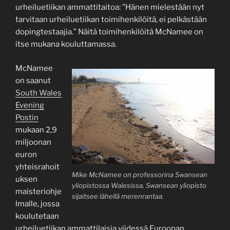
urheiluetiikan ammattitaitoa: ”Hänen mielestään nyt
tarvitaan urheiluetiikan toimihenkilöitä, ei pelkästään
dopingtestaajia.” Näitä toimihenkilöitä McNamee on
itse mukana kouluttamassa.
McNamee
on saanut
South Wales
Evening
Postin
mukaan 2,9
miljoonan
euron
yhteisrahoit
Mike McNamee on professorina Swansean
uksen
yliopistossa Walesissa. Swansean yliopisto
maisteriohje
sijaitsee lähellä merenrantaa.
lmalle, jossa
koulutetaan
urheiluetiikan ammattilaisia viidessä Euroopan