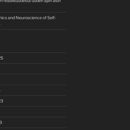
 reaalisuudesta uuden ajan alun
hics and Neuroscience of Self-
6
25
4
23
3