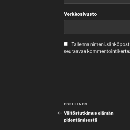
Verkkosivusto
Tallenna nimeni, sähköposti
seuraavaa kommentointikertaa
Artikkelien
Edellinen
EDELLINEN
selaus
artikkeli
Väitöstutkimus elämän
pidentämisestä