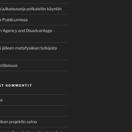
 julkaisusarja potkaistiin käyntiin
a Publicumissa
n Agency and Disadvantage -
jälleen metafysiikan tutkijoita
stilaisuus
ÄT KOMMENTIT
ja
ikan projektin satoa