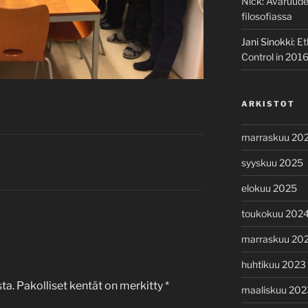
Nick
:
Avaruuden
filosofiassa
Jani Sinokki
:
Et
Control in 201
ARKISTOT
marraskuu 20
syyskuu 2025
elokuu 2025
toukokuu 202
marraskuu 20
huhtikuu 2023
ta.
Pakolliset kentät on merkitty
*
maaliskuu 202