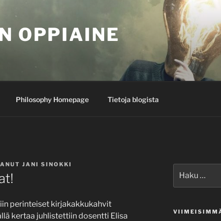
N OPPIAINE
Philosophy Homepage
Tietoja blogista
TANUT
JANI SINOKKI
Etsi:
at!
iin perinteiset kirjakakkukahvit
VIIMEISIMM
lä kertaa juhlistettiin dosentti Elisa