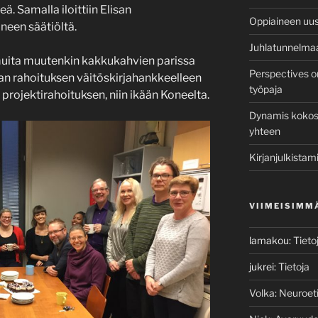
. Samalla iloittiin Elisan
Oppiaineen uusi
oneen säätiöltä.
Juhlatunnelma
muita muutenkin kakkukahvien parissa
Perspectives o
n rahoituksen väitöskirjahankkeelleen
työpaja
 projektirahoituksen, niin ikään Koneelta.
Dynamis kokosi 
yhteen
Kirjanjulkistami
VIIMEISIMM
lamakou
:
Tieto
jukrei
:
Tietoja
Volka
:
Neuroeti