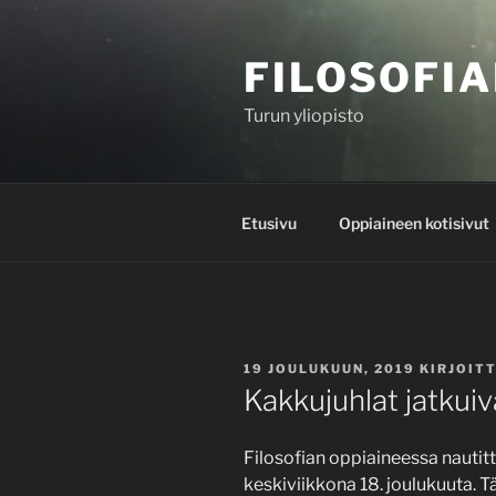
Siirry
sisältöön
FILOSOFIA
Turun yliopisto
Etusivu
Oppiaineen kotisivut
JULKAISTU
19 JOULUKUUN, 2019
KIRJOIT
Kakkujuhlat jatkuiv
Filosofian oppiaineessa nautitt
keskiviikkona 18. joulukuuta. Täl