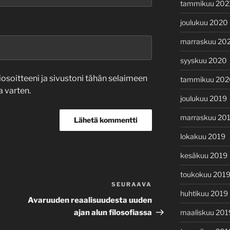
tammikuu 202
joulukuu 2020
marraskuu 20
syyskuu 2020
osoitteeni ja sivustoni tähän selaimeen
tammikuu 202
 varten.
joulukuu 2019
marraskuu 20
lokakuu 2019
kesäkuu 2019
toukokuu 201
SEURAAVA
Seuraava
huhtikuu 2019
artikkeli
Avaruuden reaalisuudesta uuden
maaliskuu 201
ajan alun filosofiassa